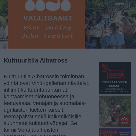
Kulttuuritila Albatross
Kulttuuritila Albatrossin toiminnan
ydintä ovat Vintti-gallerian näyttelyt,
intiimit kulttuuritapahtumat,
kohtaamiset olohuoneessa ja
teetuvassa, venäjän ja suomalais-
ugrilaisten kielten kurssit,
teemapäivät sekä kaikenikäisille
suunnatut kulttuurityöpajat. Se
toimii Venäjä-aiheisten