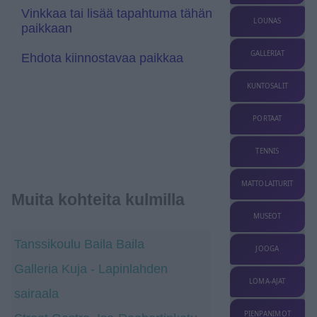
a
Vinkkaa tai lisää tapahtuma tähän
t
LOUNAS
paikkaan
e
GALLERIAT
Ehdota kiinnostavaa paikkaa
KUNTOSALIT
PORTAAT
TENNIS
MATTOLAITURIT
Muita kohteita kulmilla
MUSEOT
Tanssikoulu Baila Baila
JOOGA
Galleria Kuja - Lapinlahden
LOMA-AJAT
sairaala
PIENPANIMOT