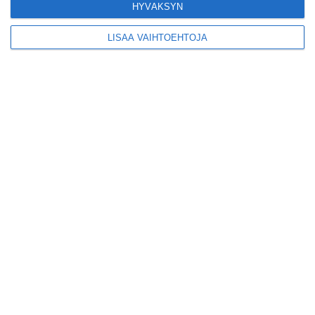
HYVÄKSYN
EU-sertifikaatti
Lue lisää
LISÄÄ VAIHTOEHTOJA
Konepajan näyttämö
toi kiinnostavia
toimijoita Vallilaan
Lue lisää
Suosittu esitys tekee
joukkue- voimistelun
kääntöpuolia
näkyväksi
Lue lisää
Yrjönkadun uimahalli
avautui pitkän
odotuksen jälkeen
Lue lisää