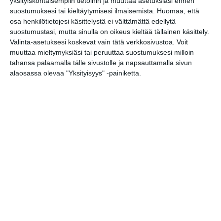
yksityiskohtaisempiin tietoihin ja muuttaa asetuksiasi ennen
https://suomivenajaseura.fi/albatros
suostumuksesi tai kieltäytymisesi ilmaisemista.
Huomaa, että
s/
osa henkilötietojesi käsittelystä ei välttämättä edellytä
09 693 831
suostumustasi, mutta sinulla on oikeus kieltää tällainen käsittely.
Ylläpitäjä Suomi-Venäjä-seura ry
Valinta-asetuksesi koskevat vain tätä verkkosivustoa. Voit
muuttaa mieltymyksiäsi tai peruuttaa suostumuksesi milloin
tahansa palaamalla tälle sivustolle ja napsauttamalla sivun
alaosassa olevaa "Yksityisyys" -painiketta.
Elokuussa
nautitaan
tunnelmallisista
elokuvista ulkona
Lue lisää
Bassot jyrisevät
Koffin puistossa
Taiteiden yönä
Lue lisää