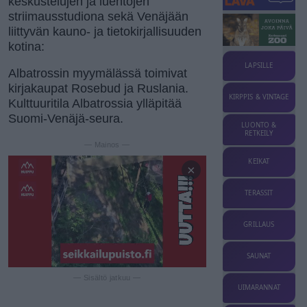
keskustelujen ja luentojen
striimausstudiona sekä Venäjään
liittyvän kauno- ja tietokirjallisuuden
kotina:
LAPSILLE
Albatrossin myymälässä toimivat
kirjakaupat Rosebud ja Ruslania.
KIRPPIS & VINTAGE
Kulttuuritila Albatrossia ylläpitää
Suomi-Venäjä-seura.
LUONTO &
RETKEILY
— Mainos —
KEIKAT
×
TERASSIT
GRILLAUS
SAUNAT
— Sisältö jatkuu —
UIMARANNAT