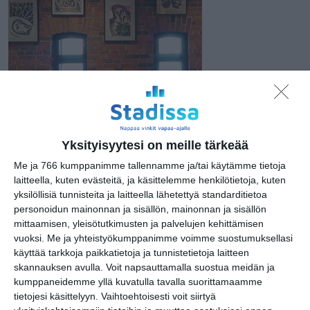
Yksityisyytesi on meille tärkeää
Merja Jokela / Suomi-Venäjä-seura
Me ja 766 kumppanimme tallennamme ja/tai käytämme tietoja
laitteella, kuten evästeitä, ja käsittelemme henkilötietoja, kuten
yksilöllisiä tunnisteita ja laitteella lähetettyä standarditietoa
personoidun mainonnan ja sisällön, mainonnan ja sisällön
mittaamisen, yleisötutkimusten ja palvelujen kehittämisen
vuoksi.
Me ja yhteistyökumppanimme voimme suostumuksellasi
käyttää tarkkoja paikkatietoja ja tunnistetietoja laitteen
skannauksen avulla. Voit napsauttamalla suostua meidän ja
Osoite
kumppaneidemme yllä kuvatulla tavalla suorittamaamme
Kanavaranta 7 F
tietojesi käsittelyyn. Vaihtoehtoisesti voit siirtyä
00160 Helsinki