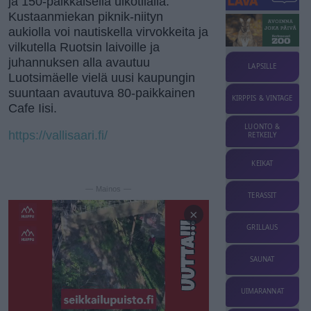
ja 150-paikkaisella ulkotilalla.
Kustaanmiekan piknik-niityn
aukiolla voi nautiskella virvokkeita ja
vilkutella Ruotsin laivoille ja
juhannuksen alla avautuu
LAPSILLE
Luotsimäelle vielä uusi kaupungin
suuntaan avautuva 80-paikkainen
KIRPPIS & VINTAGE
Cafe Iisi.
LUONTO &
https://vallisaari.fi/
RETKEILY
KEIKAT
— Mainos —
TERASSIT
×
GRILLAUS
SAUNAT
UIMARANNAT