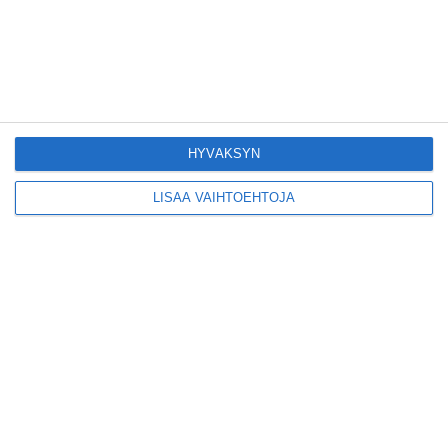
Lue lisää
Konepajan näyttämö
toi kiinnostavia
toimijoita Vallilaan
Lue lisää
HYVÄKSYN
LISÄÄ VAIHTOEHTOJA
Suosittu esitys tekee
joukkue- voimistelun
kääntöpuolia
näkyväksi
Lue lisää
Yrjönkadun uimahalli
avautui pitkän
odotuksen jälkeen
Lue lisää