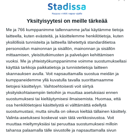
Vallisaari
00860 Helsinki
Terasseja ja ravintoloita
Yksityisyytesi on meille tärkeää
Me ja 766 kumppanimme tallennamme ja/tai käytämme tietoja
laitteella, kuten evästeitä, ja käsittelemme henkilötietoja, kuten
yksilöllisiä tunnisteita ja laitteella lähetettyä standarditietoa
Elokuussa
personoidun mainonnan ja sisällön, mainonnan ja sisällön
nautitaan
mittaamisen, yleisötutkimusten ja palvelujen kehittämisen
tunnelmallisista
vuoksi.
Me ja yhteistyökumppanimme voimme suostumuksellasi
elokuvista ulkona
käyttää tarkkoja paikkatietoja ja tunnistetietoja laitteen
Lue lisää
skannauksen avulla. Voit napsauttamalla suostua meidän ja
kumppaneidemme yllä kuvatulla tavalla suorittamaamme
tietojesi käsittelyyn. Vaihtoehtoisesti voit siirtyä
Bassot jyrisevät
yksityiskohtaisempiin tietoihin ja muuttaa asetuksiasi ennen
Koffin puistossa
suostumuksesi tai kieltäytymisesi ilmaisemista.
Huomaa, että
Taiteiden yönä
osa henkilötietojesi käsittelystä ei välttämättä edellytä
Lue lisää
suostumustasi, mutta sinulla on oikeus kieltää tällainen käsittely.
Valinta-asetuksesi koskevat vain tätä verkkosivustoa. Voit
muuttaa mieltymyksiäsi tai peruuttaa suostumuksesi milloin
tahansa palaamalla tälle sivustolle ja napsauttamalla sivun
Kissojen Yöt