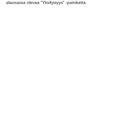
alaosassa olevaa "Yksityisyys" -painiketta.
tarjoavat tunnelmaa
syyskuun iltoihin
Lue lisää
Uusi stand-up -klubi
kutittelee
nauruhermoja
keskiviikkoisin
Lue lisää
Lapualaisooppera
herää
kummittelemaan
Mustikkamaan
kesässä
Lue lisää
Vaasankatu täyttyi
ihmisistä ja
tunnelmasta toista
kertaa