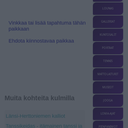
a
a
t
n
LOUNAS
e
s
l
a
GALLERIAT
Vinkkaa tai lisää tapahtuma tähän
t
paikkaan
e
KUNTOSALIT
Ehdota kiinnostavaa paikkaa
PORTAAT
TENNIS
MATTOLAITURIT
MUSEOT
Muita kohteita kulmilla
JOOGA
LOMA-AJAT
Länsi-Herttoniemen kalliot
Tanssikeidas - itämainen tanssi ja
PIENPANIMOT