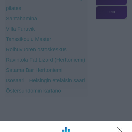
pilates
UINTI
Santahamina
Villa Furuvik
Tanssikoulu Master
Roihuvuoren ostoskeskus
Ravintola Fat Lizard (Herttoniemi)
Satama Bar Herttoniemi
Isosaari - Helsingin eteläisin saari
Östersundomin kartano
Osoite