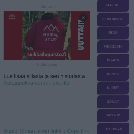
SAARISTO
— Mainos —
×
SPORTTIBAARIT
PIKNIK
FRISBEEGOLF
BILJARDI
— Sisältö jatkuu —
BRUNSSI
Lue lisää sillasta ja sen historiasta
Katajanokka-seuran sivuilta
NUORET
ELOKUVA
STAND-UP
ILMAISPÄIVÄT
Kopioi tämän sivun linkki / Copy link