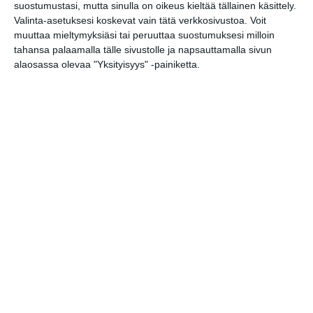
suostumustasi, mutta sinulla on oikeus kieltää tällainen käsittely.
nautitaan
Valinta-asetuksesi koskevat vain tätä verkkosivustoa. Voit
tunnelmallisista
elokuvista ulkona
muuttaa mieltymyksiäsi tai peruuttaa suostumuksesi milloin
Lue lisää
tahansa palaamalla tälle sivustolle ja napsauttamalla sivun
alaosassa olevaa "Yksityisyys" -painiketta.
Bassot jyrisevät
Koffin puistossa
Taiteiden yönä
Lue lisää
Kissojen Yöt
tarjoavat tunnelmaa
syyskuun iltoihin
Lue lisää
Uusi stand-up -klubi
kutittelee
nauruhermoja
keskiviikkoisin