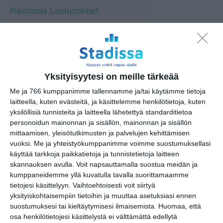
Ravintola Laulumiehet
Hietaniemen vanha kappeli
Laulumiesten juhlasali
Rooftop Bar Humu
Yksityisyytesi on meille tärkeää
Hakasalmen huvilan Aurora-sali
Me ja 766 kumppanimme tallennamme ja/tai käytämme tietoja
laitteella, kuten evästeitä, ja käsittelemme henkilötietoja, kuten
yksilöllisiä tunnisteita ja laitteella lähetettyä standarditietoa
personoidun mainonnan ja sisällön, mainonnan ja sisällön
mittaamisen, yleisötutkimusten ja palvelujen kehittämisen
vuoksi.
Me ja yhteistyökumppanimme voimme suostumuksellasi
Osoite
Meritullintori
käyttää tarkkoja paikkatietoja ja tunnistetietoja laitteen
00170 Helsinki
skannauksen avulla. Voit napsauttamalla suostua meidän ja
kumppaneidemme yllä kuvatulla tavalla suorittamaamme
tietojesi käsittelyyn. Vaihtoehtoisesti voit siirtyä
yksityiskohtaisempiin tietoihin ja muuttaa asetuksiasi ennen
suostumuksesi tai kieltäytymisesi ilmaisemista.
Huomaa, että
osa henkilötietojesi käsittelystä ei välttämättä edellytä
Elokuussa