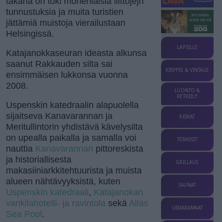
takana on toki monenlaisia liittojejn
tunnustuksia ja muita turistien
jättämiä muistoja vierailustaan
Helsingissä.
LAPSILLE
Katajanokkaseuran ideasta alkunsa
saanut Rakkauden silta sai
KIRPPIS & VINTAGE
ensimmäisen lukkonsa vuonna
2008.
LUONTO &
RETKEILY
Uspenskin katedraalin alapuolella
sijaitseva Kanavarannan ja
KEIKAT
Meritullintorin yhdistävä kävelysilta
on upealla paikalla ja samalla voi
TERASSIT
nauttia
Kanavarannan
pittoreskista
ja historiallisesta
GRILLAUS
makasiiniarkkitehtuurista ja muista
alueen nähtävyyksistä, kuten
SAUNAT
Uspenskin katedraali
,
Katajanokan
vankilahotelli- ja ravintola
sekä
Allas
UIMARANNAT
Sea Pool
.