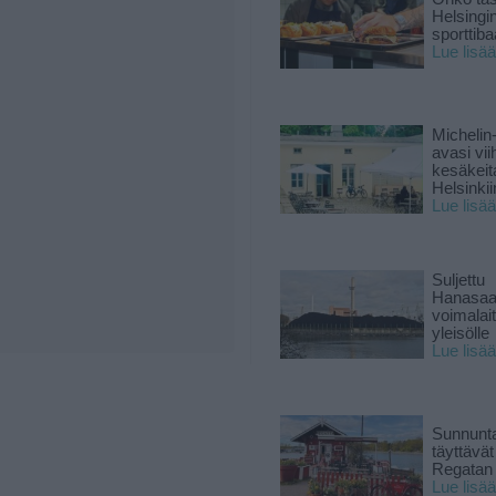
Helsingi
sporttiba
Lue lisää
Michelin
avasi vii
kesäkeit
Helsinkii
Lue lisää
Suljettu
Hanasaa
voimalai
yleisölle
Lue lisää
Sunnunta
täyttävä
Regatan 
Lue lisää