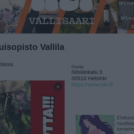
uisopisto Vallila
ilassa.
Osoite
Nilsiänkatu 3
00510 Helsinki
https://www.hel.fi/
×
Elokuu
nautita
tunnelma