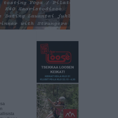
ssa
an
llisista