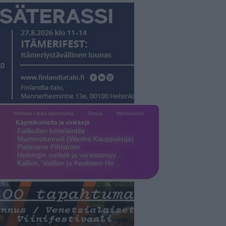
Vinkkaa / lisää tapahtuma
Tietoja
Mediatiedot
Käyntikohteita ja vinkkejä
Fallkullan kotieläintila
Mummotunneli (Wanha Kauppakuja)
Patisserie Pihlström
Helsingin outletit ja varastomyy…
Kallion, Valillan ja Keskisen He…