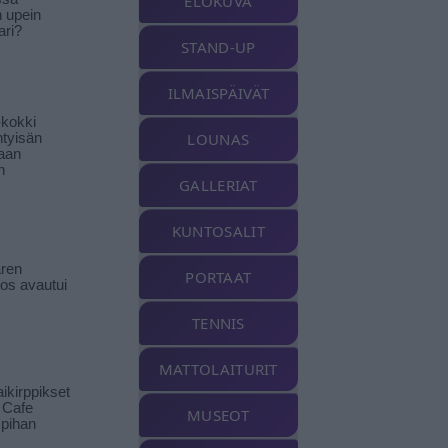
ELOKUVA
n upein
ari?
STAND-UP
ILMAISPÄIVÄT
-kokki
LOUNAS
htyisän
aan
n
GALLERIAT
KUNTOSALIT
ren
PORTAAT
tos avautui
TENNIS
MATTOLAITURIT
ikirppikset
t Cafe
MUSEOT
pihan