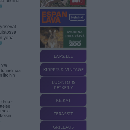
sta ulkona
ää
yrisevät
uistossa
en yönä
ää
LAPSILLE
 Yöt
KIRPPIS & VINTAGE
t tunnelmaa
 iltoihin
ä
LUONTO &
RETKEILY
KEIKAT
nd-up -
ittelee
rmoja
TERASSIT
koisin
ä
GRILLAUS