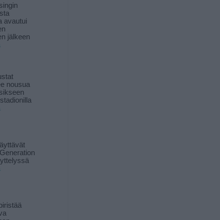
singin
sta
a avautui
en
n jälkeen
ä
stat
lee nousua
sikseen
 stadionilla
ä
äyttävät
Generation
yttelyssä
ä
iristää
ava