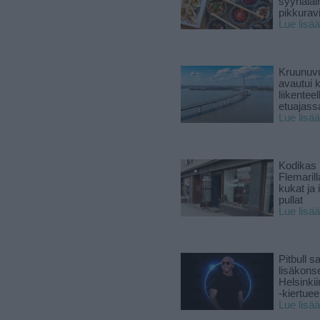
syyriala
pikkuravi
Lue lisää
Kruunuvu
avautui 
liikenteel
etuajass
Lue lisää
Kodikas 
Flemarill
kukat ja 
pullat
Lue lisää
Pitbull sa
lisäkonse
Helsinki
-kiertuee
Lue lisää