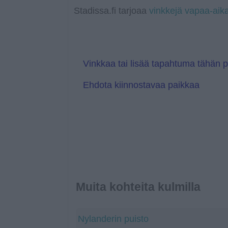
a
r
l
Stadissa.fi tarjoaa
vinkkejä vapaa-aik
n
e
s
T
l
r
a
a
t
n
e
s
l
Vinkkaa tai lisää tapahtuma tähän 
a
t
Ehdota kiinnostavaa paikkaa
e
Muita kohteita kulmilla
Nylanderin puisto