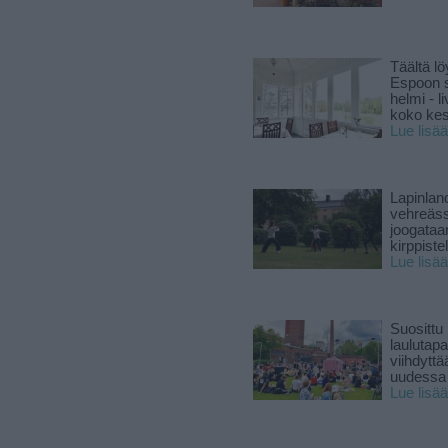
Täältä lö
Espoon s
helmi - 
koko ke
Lue lisää
Lapinlan
vehreäss
joogataa
kirppiste
Lue lisää
Suosittu
laulutap
viihdyttä
uudessa
Lue lisää