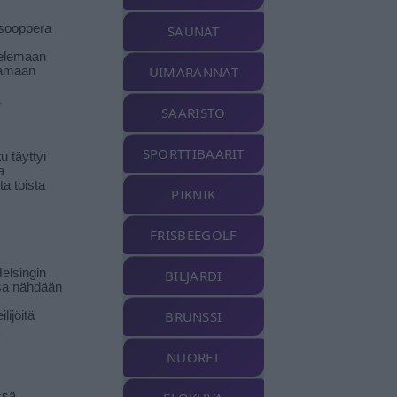
isooppera
SAUNAT
elemaan
UIMARANNAT
amaan
ä
SAARISTO
SPORTTIBAARIT
 täyttyi
a
a toista
PIKNIK
FRISBEEGOLF
elsingin
BILJARDI
sa nähdään
BRUNSSI
ilijöitä
NUORET
ssä