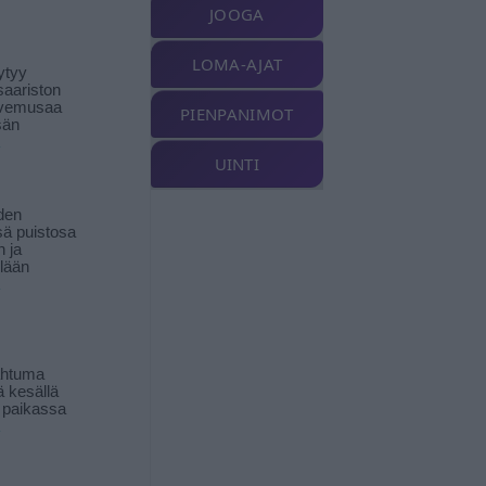
JOOGA
LOMA-AJAT
ytyy
aariston
livemusaa
PIENPANIMOT
sän
UINTI
den
ä puistosa
n ja
llään
ahtuma
ä kesällä
 paikassa