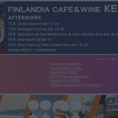
Sääennusteet 🌧 ☼
Suosittuja tapahtumia
Puotila Block Party
Etno-Espa 2026
K-POP Huvipuistobileet
Rastila Fest 2026
Suuret risteilyalukset Helsingin…