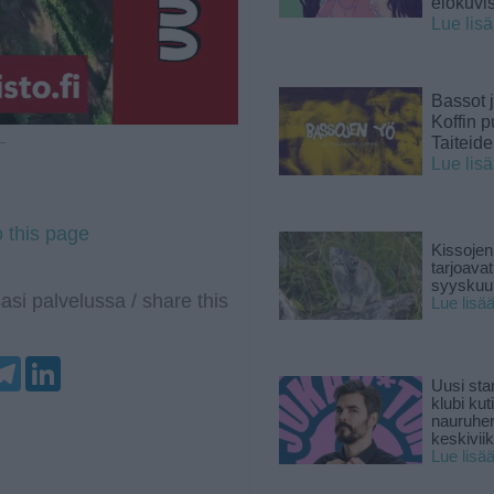
elokuvi
Lue lis
Bassot j
Koffin p
Taiteid
 —
Lue lis
o this page
Kissojen
tarjoava
syyskuun
asi palvelussa / share this
Lue lisä
T
L
e
i
Uusi sta
l
n
klubi kut
e
k
nauruhe
g
e
keskiviik
r
d
Lue lisä
a
I
m
n