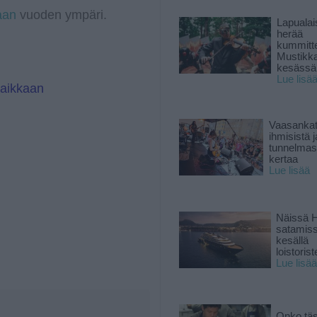
aan
vuoden ympäri.
Lapuala
herää
kummitt
Mustikk
kesässä
Lue lisä
paikkaan
Vaasankatu
ihmisistä j
tunnelmast
kertaa
Lue lisää
Näissä H
satamis
kesällä
loistoriste
Lue lisää
Onko tä