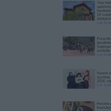
Yksi Hel
upeimmi
huviloist
15 vuod
odotukse
Lue lisä
Puna-Mu
tavoitte
Superpe
uusitulla
Lue lisä
Nuoret n
suuntaa 
2026 -nä
Lue lisä
Hesaria p
ihastutt