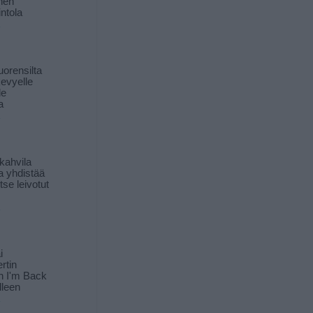
inen
ntola
orensilta
kevyelle
le
a
kahvila
a yhdistää
itse leivotut
i
rtin
in I'm Back
lleen