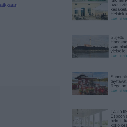
Michelin
paikkaan
avasi vii
kesäkeit
Helsinkii
Lue lisää
Suljettu
Hanasaa
voimalai
yleisölle
Lue lisää
Sunnunta
täyttävä
Regatan 
Lue lisää
Täältä lö
Espoon s
helmi - 
koko ke