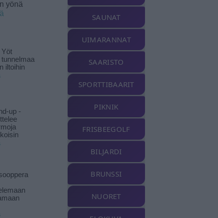
en yönä
ää
SAUNAT
UIMARANNAT
 Yöt
t tunnelmaa
SAARISTO
 iltoihin
ä
SPORTTIBAARIT
PIKNIK
nd-up -
ittelee
rmoja
FRISBEEGOLF
koisin
ä
BILJARDI
BRUNSSI
isooppera
elemaan
NUORET
amaan
ä