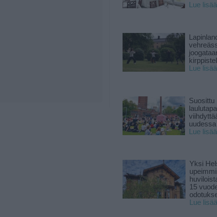
Lue lisää
Lapinlan
vehreäss
joogataa
kirppiste
Lue lisää
Suosittu
laulutap
viihdyttä
uudessa
Lue lisää
Yksi Hel
upeimmi
huviloist
15 vuod
odotukse
Lue lisä