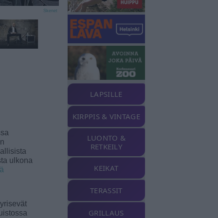
Skenet
LAPSILLE
KIRPPIS & VINTAGE
ssa
LUONTO &
an
RETKEILY
llisista
sta ulkona
KEIKAT
ää
TERASSIT
yrisevät
GRILLAUS
uistossa