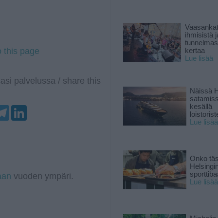
Vaasankatu
ihmisistä j
tunnelmast
o this page
kertaa
Lue lisää
asi palvelussa / share this
Näissä H
satamis
kesällä
T
L
loistoriste
e
i
Lue lisää
l
n
e
k
g
e
r
d
a
I
Onko tä
m
n
Helsingi
sporttiba
aan
vuoden ympäri.
Lue lisää