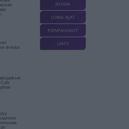
-kokki
JOOGA
htyisän
aan
n
LOMA-AJAT
PIENPANIMOT
ren
UINTI
tos avautui
ikirppikset
t Cafe
pihan
ytyy
aariston
livemusaa
sän