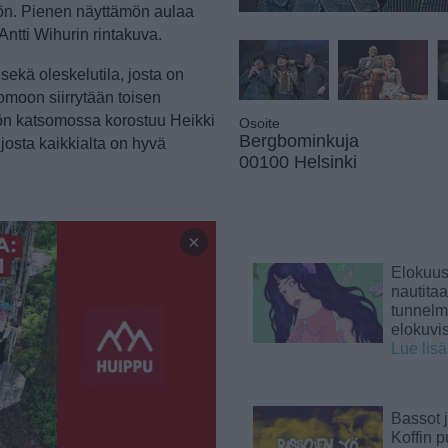
öön. Pienen näyttämön aulaa
ntti Wihurin rintakuva.
sekä oleskelutila, josta on
moon siirrytään toisen
ön katsomossa korostuu Heikki
Osoite
Bergbominkuja
josta kaikkialta on hyvä
00100 Helsinki
×
Elokuu
nautita
tunnelma
elokuvi
Lue lis
Bassot j
Koffin p