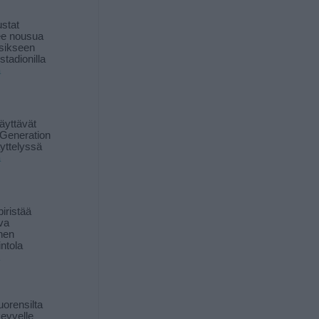
stat
lee nousua
sikseen
 stadionilla
ä
äyttävät
Generation
yttelyssä
ä
iristää
ava
inen
ntola
orensilta
kevyelle