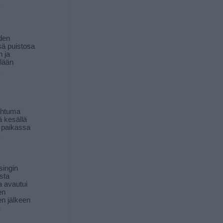
den
ä puistosa
n ja
llään
ahtuma
ä kesällä
 paikassa
singin
sta
a avautui
en
n jälkeen
ä