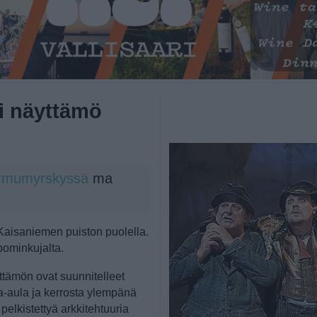
ni näyttämö
hirmumyrskyssä
ma
 Kaisaniemen puiston puolella.
bominkujalta.
ttämön ovat suunnitelleet
a-aula ja kerrosta ylempänä
pelkistettyä arkkitehtuuria