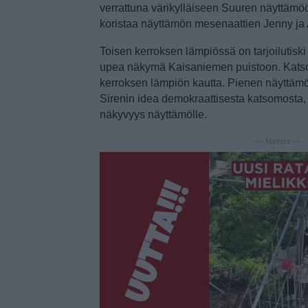
verrattuna värikylläiseen Suuren näyttäm
koristaa näyttämön mesenaattien Jenny ja A
Toisen kerroksen lämpiössä on tarjoilutiski 
upea näkymä Kaisaniemen puistoon. Katso
kerroksen lämpiön kautta. Pienen näyttäm
Sirenin idea demokraattisesta katsomosta, 
näkyvyys näyttämölle.
— Mainos —