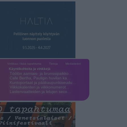
Vinkkaa / lisää tapahtuma
Tietoja
Mediatiedot
Käyntikohteita ja vinkkejä
Töölön aamiais- ja brunssipaikko…
Cafe Bertha, Pauligin huvilan ka…
Kuntoportaat ja pääkaupunkiseudu…
Viikkokalenteri ja viikkonumerot…
Lastenvaatteiden ja lelujen seco…