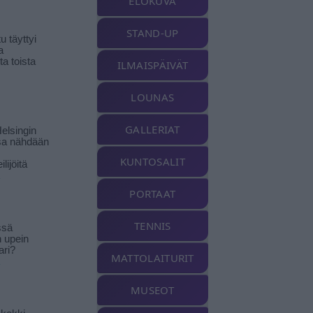
ELOKUVA
STAND-UP
 täyttyi
a
a toista
ILMAISPÄIVÄT
LOUNAS
GALLERIAT
elsingin
sa nähdään
KUNTOSALIT
ilijöitä
PORTAAT
TENNIS
ssä
n upein
ari?
MATTOLAITURIT
MUSEOT