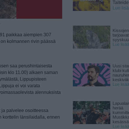
Taiteid
Lue lis
 —
Kissojen
 291 paikkaa aiempien 307
tarjoava
syyskuun
a on kolmannen rivin päässä
Lue lisä
ksen saa perushintaisesta
Uusi sta
klubi kut
taisin klo 11.00) alkaen saman
nauruhe
yymälästä, Lippupisteen
keskiviik
Lue lisä
Lippuja ei voi varata
 voimassaolevista alennuksista
Lapuala
herää
 ja palvelee osoitteessa
kummitt
 korttelin länsilaidalla, ennen
Mustikk
kesässä
Lue lisä