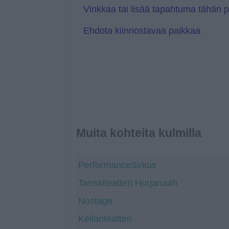
l
Vinkkaa tai lisää tapahtuma tähän 
a
t
Ehdota kiinnostavaa paikkaa
e
Muita kohteita kulmilla
PerformanceSirkus
Tanssiteatteri Hurjaruuth
Nostage
Kellariteatteri