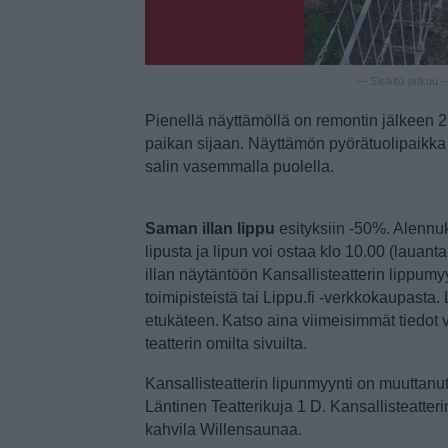
— Sisältö jatkuu
Pienellä näyttämöllä on remontin jälkeen
paikan sijaan. Näyttämön pyörätuolipaikk
salin vasemmalla puolella.
Saman illan lippu
esityksiin -50%. Alennu
lipusta ja lipun voi ostaa klo 10.00 (lauan
illan näytäntöön Kansallisteatterin lippum
toimipisteistä tai Lippu.fi -verkkokaupasta. 
etukäteen. Katso aina viimeisimmät tiedot
teatterin omilta sivuilta.
Kansallisteatterin lipunmyynti on muuttanut
Läntinen Teatterikuja 1 D. Kansallisteatterin
kahvila Willensaunaa.