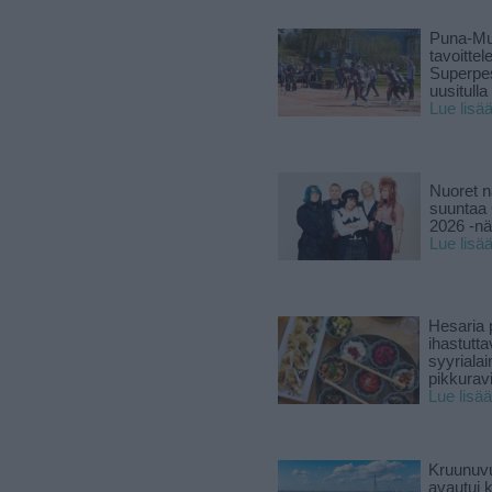
Puna-Mu
tavoitte
Superpe
uusitulla
Lue lisä
Nuoret n
suuntaa 
2026 -nä
Lue lisä
Hesaria p
ihastutt
syyriala
pikkuravi
Lue lisää
Kruunuvu
avautui 