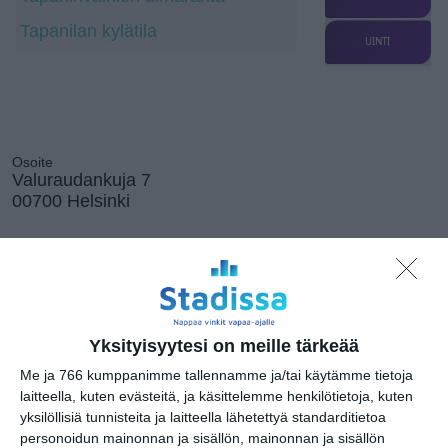
Tapanilan kylätila
UINTI
Osoite
Valuraudankuja 7
00700 Helsinki
Kissojen Yöt
tarjoavat tunnelmaa
Yksityisyytesi on meille tärkeää
syyskuun iltoihin
Lue lisää
Me ja 766 kumppanimme tallennamme ja/tai käytämme tietoja
laitteella, kuten evästeitä, ja käsittelemme henkilötietoja, kuten
yksilöllisiä tunnisteita ja laitteella lähetettyä standarditietoa
personoidun mainonnan ja sisällön, mainonnan ja sisällön
Uusi stand-up -klubi