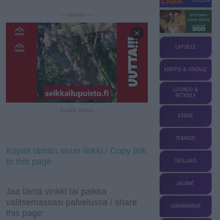
— Mainos —
×
LAPSILLE
KIRPPIS & VINTAGE
LUONTO &
RETKEILY
— Sisältö jatkuu —
KEIKAT
TERASSIT
Kopioi tämän sivun linkki / Copy link
to this page
GRILLAUS
SAUNAT
Jaa tämä vinkki tai paikka
valitsemassasi palvelussa / share
UIMARANNAT
this page: