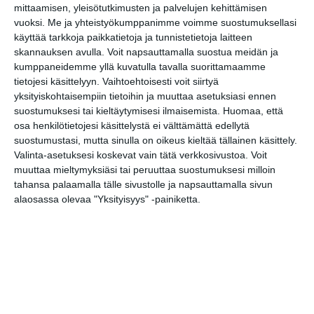
kutittelee
mittaamisen, yleisötutkimusten ja palvelujen kehittämisen
nauruhermoja
vuoksi.
Me ja yhteistyökumppanimme voimme suostumuksellasi
keskiviikkoisin
käyttää tarkkoja paikkatietoja ja tunnistetietoja laitteen
Lue lisää
skannauksen avulla. Voit napsauttamalla suostua meidän ja
kumppaneidemme yllä kuvatulla tavalla suorittamaamme
tietojesi käsittelyyn. Vaihtoehtoisesti voit siirtyä
Lapualaisooppera
yksityiskohtaisempiin tietoihin ja muuttaa asetuksiasi ennen
herää
kummittelemaan
suostumuksesi tai kieltäytymisesi ilmaisemista.
Huomaa, että
Mustikkamaan
osa henkilötietojesi käsittelystä ei välttämättä edellytä
kesässä
suostumustasi, mutta sinulla on oikeus kieltää tällainen käsittely.
Lue lisää
Valinta-asetuksesi koskevat vain tätä verkkosivustoa. Voit
muuttaa mieltymyksiäsi tai peruuttaa suostumuksesi milloin
tahansa palaamalla tälle sivustolle ja napsauttamalla sivun
Vaasankatu täyttyi
alaosassa olevaa "Yksityisyys" -painiketta.
ihmisistä ja
tunnelmasta toista
kertaa
Lue lisää
Näissä Helsingin
satamissa nähdään
kesällä
loistoristeilijöitä