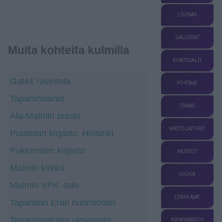
LOUNAS
GALLERIAT
Muita kohteita kulmilla
KUNTOSALIT
Gate1 ravintola
PORTAAT
Tapaninvainio
TENNIS
Ala-Malmin puisto
MATTOLAITURIT
Puistolan kirjasto, Helsinki
Pukinmäen kirjasto
MUSEOT
Malmin kirkko
JOOGA
Malmin VPK -talo
LOMA-AJAT
Tapanilan Erän nuorisotalo
Tapaninvainion uimaranta
PIENPANIMOT