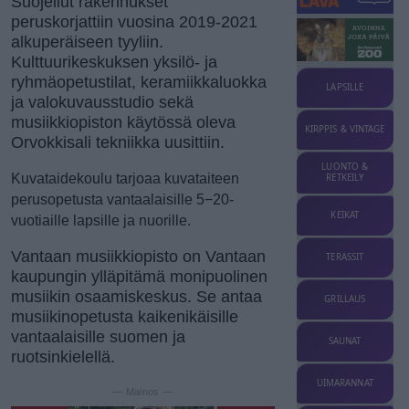
Suojellut rakennukset
peruskorjattiin vuosina 2019-2021
alkuperäiseen tyyliin.
Kulttuurikeskuksen yksilö- ja
ryhmäopetustilat, keramiikkaluokka
LAPSILLE
ja valokuvausstudio sekä
musiikkiopiston käytössä oleva
KIRPPIS & VINTAGE
Orvokkisali tekniikka uusittiin.
LUONTO &
Kuvataidekoulu tarjoaa kuvataiteen
RETKEILY
perusopetusta vantaalaisille 5−20-
KEIKAT
vuotiaille lapsille ja nuorille.
Vantaan musiikkiopisto on Vantaan
TERASSIT
kaupungin ylläpitämä monipuolinen
musiikin osaamiskeskus. Se antaa
GRILLAUS
musiikinopetusta kaikenikäisille
vantaalaisille suomen ja
SAUNAT
ruotsinkielellä.
UIMARANNAT
— Mainos —