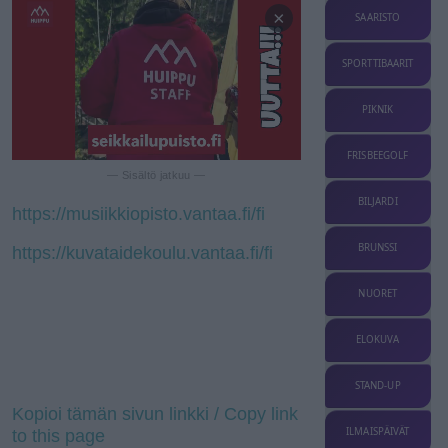
×
SAARISTO
SPORTTIBAARIT
PIKNIK
FRISBEEGOLF
— Sisältö jatkuu —
BILJARDI
https://musiikkiopisto.vantaa.fi/fi
BRUNSSI
https://kuvataidekoulu.vantaa.fi/fi
NUORET
ELOKUVA
STAND-UP
Kopioi tämän sivun linkki / Copy link
ILMAISPÄIVÄT
to this page