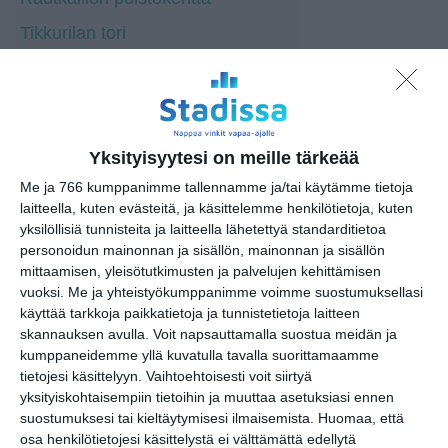
Tikkurilan tori
Lasten kulttuurikeskus Pessi,
Vantaa
Tikkurilantori, Asematie
Yksityisyytesi on meille tärkeää
Peltolantori, Tikkuraitti
Me ja 766 kumppanimme tallennamme ja/tai käytämme tietoja
laitteella, kuten evästeitä, ja käsittelemme henkilötietoja, kuten
yksilöllisiä tunnisteita ja laitteella lähetettyä standarditietoa
personoidun mainonnan ja sisällön, mainonnan ja sisällön
mittaamisen, yleisötutkimusten ja palvelujen kehittämisen
vuoksi.
Me ja yhteistyökumppanimme voimme suostumuksellasi
Osoite
käyttää tarkkoja paikkatietoja ja tunnistetietoja laitteen
Orvokkitie 15
skannauksen avulla. Voit napsauttamalla suostua meidän ja
01300 Vantaa
kumppaneidemme yllä kuvatulla tavalla suorittamaamme
tietojesi käsittelyyn. Vaihtoehtoisesti voit siirtyä
yksityiskohtaisempiin tietoihin ja muuttaa asetuksiasi ennen
suostumuksesi tai kieltäytymisesi ilmaisemista.
Huomaa, että
osa henkilötietojesi käsittelystä ei välttämättä edellytä