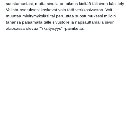
Elokuussa
suostumustasi, mutta sinulla on oikeus kieltää tällainen käsittely.
nautitaan
Valinta-asetuksesi koskevat vain tätä verkkosivustoa. Voit
tunnelmallisista
muuttaa mieltymyksiäsi tai peruuttaa suostumuksesi milloin
elokuvista ulkona
tahansa palaamalla tälle sivustolle ja napsauttamalla sivun
Lue lisää
alaosassa olevaa "Yksityisyys" -painiketta.
Bassot jyrisevät
Koffin puistossa
Taiteiden yönä
Lue lisää
Kissojen Yöt
tarjoavat tunnelmaa
syyskuun iltoihin
Lue lisää
Uusi stand-up -klubi
kutittelee
nauruhermoja