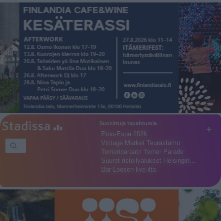
Suosittuja tapahtumia
+
Etno-Espa 2026
Vintage Market Teurastamo
Terrieriparaati/ Terrier Parade
Suuret risteilyalukset Helsingin…
Bar Loosen live-ilta