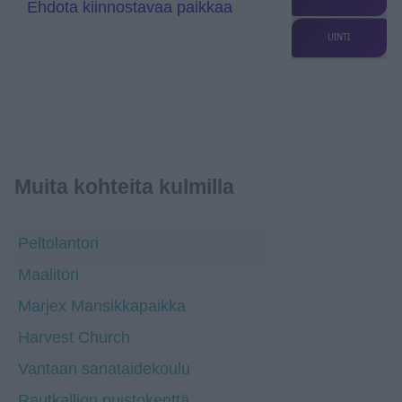
Ehdota kiinnostavaa paikkaa
UINTI
Muita kohteita kulmilla
Peltolantori
Maalitori
Marjex Mansikkapaikka
Harvest Church
Vantaan sanataidekoulu
Rautkallion puistokenttä