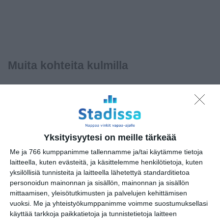
Muita kohteita kulmilla
Jätkäsaaren liikuntahalli
Veikkaus Arena, ent. Hartwall
Arena
Yksityisyytesi on meille tärkeää
Arena Center Ruskeasuo
Me ja 766 kumppanimme tallennamme ja/tai käytämme tietoja
laitteella, kuten evästeitä, ja käsittelemme henkilötietoja, kuten
PaintballKeskus Juvanmalmi
yksilöllisiä tunnisteita ja laitteella lähetettyä standarditietoa
Studio Shangri-La
personoidun mainonnan ja sisällön, mainonnan ja sisällön
mittaamisen, yleisötutkimusten ja palvelujen kehittämisen
Laakson ratsastusstadion
vuoksi.
Me ja yhteistyökumppanimme voimme suostumuksellasi
käyttää tarkkoja paikkatietoja ja tunnistetietoja laitteen
Lauttasaaren kuntoportaat