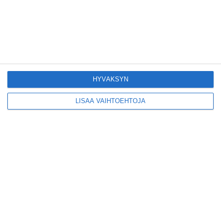
Yleisölle avattu 112-
vuotiaan laivan
sauna antaa
pehmeät löylyt
Lue lisää
HYVÄKSYN
Tämän leipomo-
LISÄÄ VAIHTOEHTOJA
kahvilan
karjalanpiirakoilla on
EU-sertifikaatti
Lue lisää
Konepajan näyttämö
toi kiinnostavia
toimijoita Vallilaan
Lue lisää