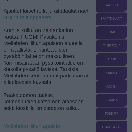
SAARISTO
Ajankohtaiset reitit ja aikataulut näet
HSL:n reittioppaasta.
SPORTTIBAARIT
Autolla kulku on Zaidankadun
PIKNIK
kautta. HUOM! Pysäköinti
Meilahden liikuntapuiston alueella
FRISBEEGOLF
on rajallista. Liikuntapuiston
pysäköintialue on maksullinen,
BILJARDI
Tammisairaalan pysäköintialue on
kiekolla pysäköitävissä. Tarkista
BRUNSSI
Meilahden kentän muut parkkipaikat
allaolevasta kuvasta.
NUORET
Pääkatsomon taakse,
ELOKUVA
kolmospuolen katsomon alaosaan
sekä kioskille on esteetön kulku.
STAND-UP
Meilahden liikuntapuisto
ILMAISPÄIVÄT