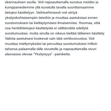
skannauksen avulla. Voit napsauttamalla suostua meidän ja
Töölö Golf Club -golfsimulaattori
kumppaneidemme yllä kuvatulla tavalla suorittamaamme
tietojesi käsittelyyn. Vaihtoehtoisesti voit siirtyä
Töölön Kisahalli
yksityiskohtaisempiin tietoihin ja muuttaa asetuksiasi ennen
suostumuksesi tai kieltäytymisesi ilmaisemista.
Huomaa, että
Eltsun juoksutunneli, Eläintarhan
osa henkilötietojesi käsittelystä ei välttämättä edellytä
urheilukenttä
suostumustasi, mutta sinulla on oikeus kieltää tällainen käsittely.
Valinta-asetuksesi koskevat vain tätä verkkosivustoa. Voit
muuttaa mieltymyksiäsi tai peruuttaa suostumuksesi milloin
tahansa palaamalla tälle sivustolle ja napsauttamalla sivun
alaosassa olevaa "Yksityisyys" -painiketta.
Osoite
Zaidankatu 7
00250 Helsinki
Elokuussa
nautitaan