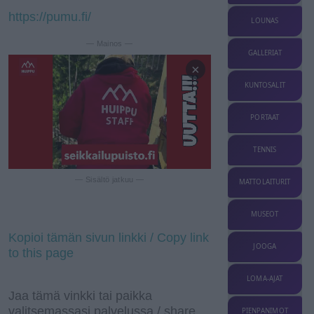
https://pumu.fi/
LOUNAS
— Mainos —
GALLERIAT
×
KUNTOSALIT
PORTAAT
TENNIS
— Sisältö jatkuu —
MATTOLAITURIT
MUSEOT
Kopioi tämän sivun linkki / Copy link
JOOGA
to this page
LOMA-AJAT
Jaa tämä vinkki tai paikka
valitsemassasi palvelussa / share
PIENPANIMOT