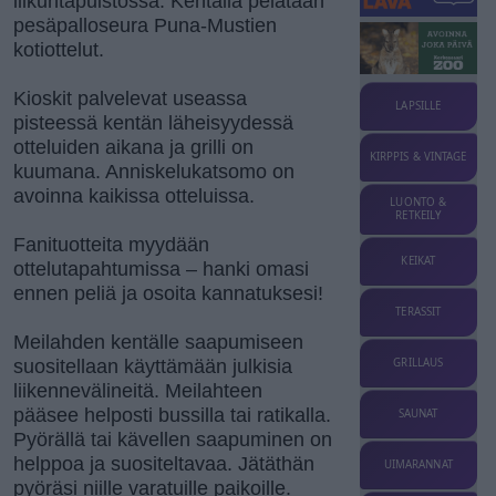
liikuntapuistossa. Kentällä pelataan
pesäpalloseura Puna-Mustien
kotiottelut.
Kioskit palvelevat useassa
LAPSILLE
pisteessä kentän läheisyydessä
otteluiden aikana ja grilli on
KIRPPIS & VINTAGE
kuumana. Anniskelukatsomo on
avoinna kaikissa otteluissa.
LUONTO &
RETKEILY
Fanituotteita myydään
KEIKAT
ottelutapahtumissa – hanki omasi
ennen peliä ja osoita kannatuksesi!
TERASSIT
Meilahden kentälle saapumiseen
suositellaan käyttämään julkisia
GRILLAUS
liikennevälineitä. Meilahteen
pääsee helposti bussilla tai ratikalla.
SAUNAT
Pyörällä tai kävellen saapuminen on
helppoa ja suositeltavaa. Jätäthän
UIMARANNAT
pyöräsi niille varatuille paikoille.