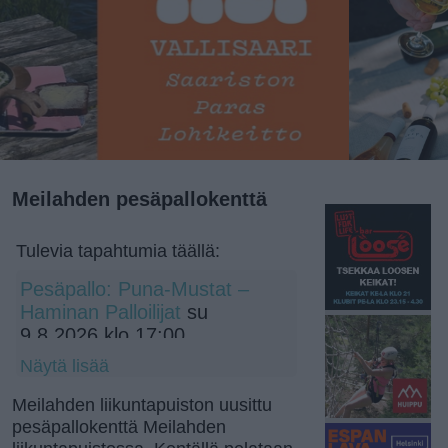
Meilahden pesäpallokenttä
Tulevia tapahtumia täällä:
Pesäpallo: Puna-Mustat –
Haminan Palloilijat
su
9.8.2026 klo 17:00
Näytä lisää
Meilahden liikuntapuiston uusittu
pesäpallokenttä Meilahden