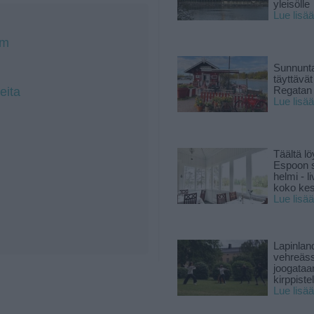
yleisölle
Lue lisää
om
Sunnunta
täyttävä
eita
Regatan 
Lue lisää
Täältä lö
Espoon s
helmi - 
koko ke
Lue lisää
Lapinlan
vehreäss
joogataa
kirppiste
Lue lisää