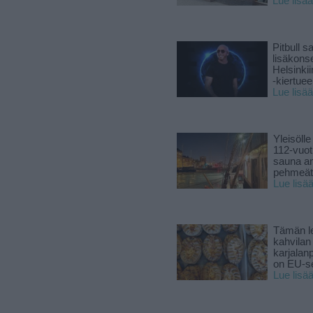
Lue lisää
Pitbull sa
lisäkonse
Helsinki
-kiertuee
Lue lisää
Yleisölle
112-vuot
sauna a
pehmeät 
Lue lisä
Tämän l
kahvilan
karjalanp
on EU-ser
Lue lisä