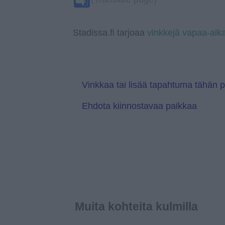
o
A
r
i
e
n
o
o
p
n
T
g
o
k
p
k
r
e
g
a
r
l
Stadissa.fi tarjoaa
vinkkejä vapaa-aik
n
e
s
T
l
r
a
a
t
n
e
s
l
Vinkkaa tai lisää tapahtuma tähän 
a
t
Ehdota kiinnostavaa paikkaa
e
Muita kohteita kulmilla