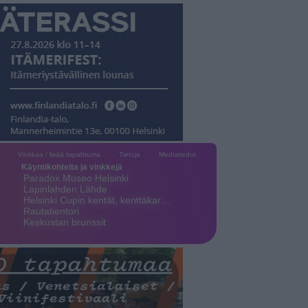
Vinkkaa / lisää tapahtuma
Tietoja
Mediatiedot
Käyntikohteita ja vinkkejä
Paradox Museo Helsinki
Lapinlahden Lähde
Helsinki Cupin kentät, kenttäkar…
Rautatientori
Keskustan brunssit