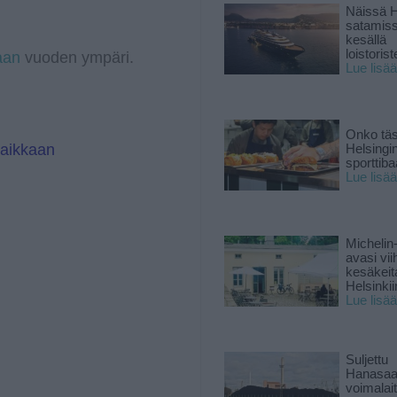
r
d
Näissä H
a
I
satamis
m
n
kesällä
loistoriste
aan
vuoden ympäri.
Lue lisää
Onko tä
paikkaan
Helsingi
sporttiba
Lue lisää
Michelin
avasi vii
kesäkeit
Helsinkii
Lue lisää
Suljettu
Hanasaa
voimalai