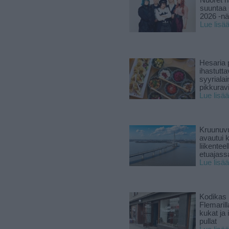
Nuoret n
suuntaa 
2026 -nä
Lue lisä
Hesaria p
ihastutt
syyriala
pikkuravi
Lue lisää
Kruunuvu
avautui 
liikenteel
etuajass
Lue lisää
Kodikas 
Flemarill
kukat ja 
pullat