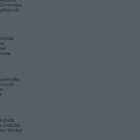
äyttävät
Generation
yttelyssä
ä
iristää
ava
inen
ntola
orensilta
kevyelle
le
a
kahvila
a yhdistää
itse leivotut