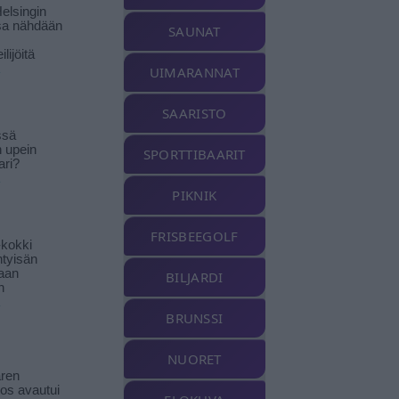
elsingin
sa nähdään
SAUNAT
ilijöitä
UIMARANNAT
SAARISTO
ssä
n upein
SPORTTIBAARIT
ari?
PIKNIK
FRISBEEGOLF
-kokki
htyisän
aan
BILJARDI
n
BRUNSSI
NUORET
ren
tos avautui