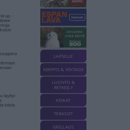
nd-up -
ittelee
rmoja
koisin
ä
isooppera
LAPSILLE
elemaan
amaan
KIRPPIS & VINTAGE
ä
LUONTO &
RETKEILY
 täyttyi
KEIKAT
a
a toista
TERASSIT
GRILLAUS