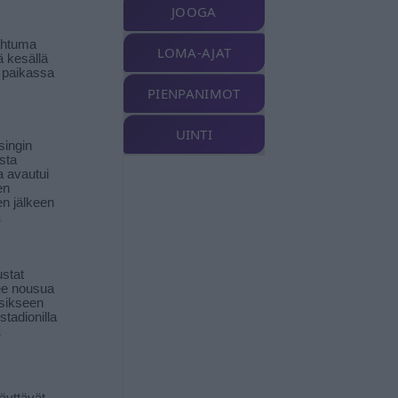
JOOGA
ahtuma
LOMA-AJAT
ä kesällä
 paikassa
PIENPANIMOT
UINTI
singin
sta
a avautui
en
n jälkeen
ä
stat
lee nousua
sikseen
 stadionilla
ä