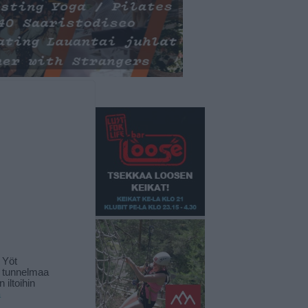
 Yöt
t tunnelmaa
 iltoihin
ä