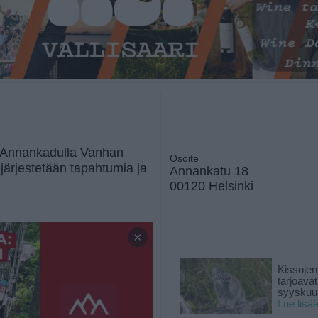
ee Annankadulla Vanhan
Osoite
a järjestetään tapahtumia ja
Annankatu 18
00120 Helsinki
×
Kissojen
tarjoava
syyskuun
Lue lisä