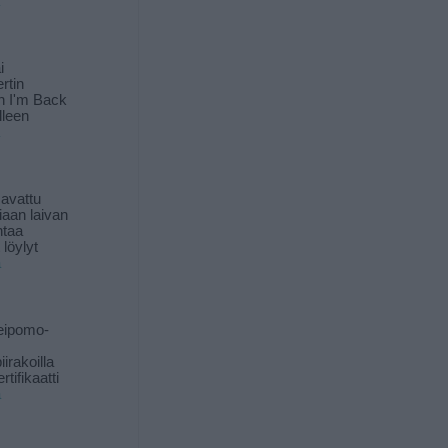
i
rtin
in I'm Back
lleen
 avattu
iaan laivan
ntaa
löylyt
ä
eipomo-
iirakoilla
tifikaatti
ä