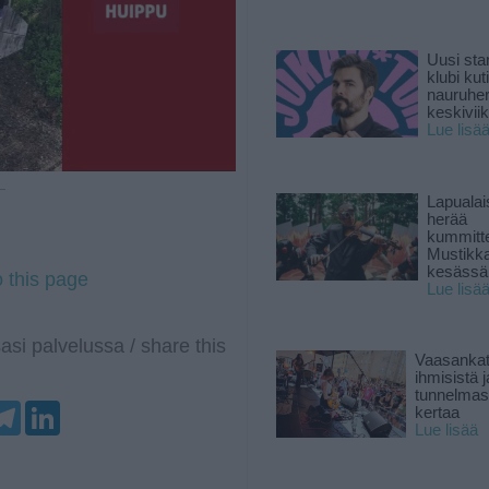
Uusi sta
klubi kut
nauruhe
keskiviik
Lue lisä
 —
Lapuala
herää
kummitt
Mustikk
kesässä
o this page
Lue lisä
asi palvelussa / share this
Vaasankatu
ihmisistä j
tunnelmast
T
L
kertaa
e
i
Lue lisää
l
n
e
k
g
e