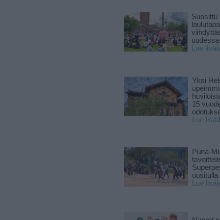
Suosittu
laulutap
viihdyttä
uudessa
Lue lisää
Yksi Hel
upeimmi
huviloist
15 vuod
odotukse
Lue lisä
Puna-Mu
tavoitte
Superpe
uusitulla
Lue lisä