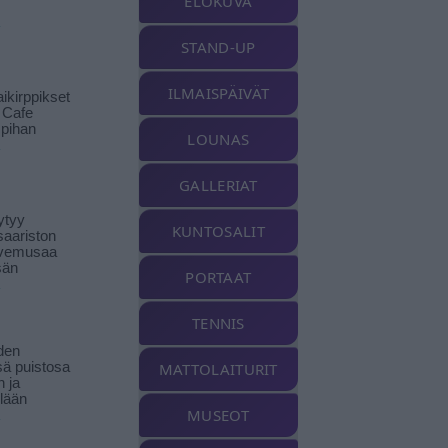
ELOKUVA
STAND-UP
ILMAISPÄIVÄT
ikirppikset
t Cafe
pihan
LOUNAS
GALLERIAT
ytyy
KUNTOSALIT
aariston
livemusaa
sän
PORTAAT
TENNIS
den
ä puistosa
MATTOLAITURIT
n ja
llään
MUSEOT