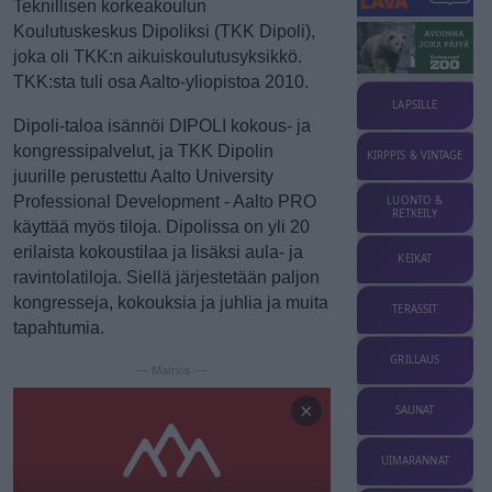
Teknillisen korkeakoulun
Koulutuskeskus Dipoliksi (TKK Dipoli),
joka oli TKK:n aikuiskoulutusyksikkö.
TKK:sta tuli osa Aalto-yliopistoa 2010.
LAPSILLE
Dipoli-taloa isännöi DIPOLI kokous- ja
kongressipalvelut, ja TKK Dipolin
KIRPPIS & VINTAGE
juurille perustettu Aalto University
Professional Development - Aalto PRO
LUONTO &
RETKEILY
käyttää myös tiloja. Dipolissa on yli 20
erilaista kokoustilaa ja lisäksi aula- ja
KEIKAT
ravintolatiloja. Siellä järjestetään paljon
kongresseja, kokouksia ja juhlia ja muita
TERASSIT
tapahtumia.
GRILLAUS
— Mainos —
×
SAUNAT
UIMARANNAT