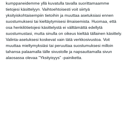
kumppaneidemme yllä kuvatulla tavalla suorittamaamme
tietojesi käsittelyyn. Vaihtoehtoisesti voit siirtyä
yksityiskohtaisempiin tietoihin ja muuttaa asetuksiasi ennen
suostumuksesi tai kieltäytymisesi ilmaisemista.
Huomaa, että
osa henkilötietojesi käsittelystä ei välttämättä edellytä
suostumustasi, mutta sinulla on oikeus kieltää tällainen käsittely.
Valinta-asetuksesi koskevat vain tätä verkkosivustoa. Voit
muuttaa mieltymyksiäsi tai peruuttaa suostumuksesi milloin
tahansa palaamalla tälle sivustolle ja napsauttamalla sivun
alaosassa olevaa "Yksityisyys" -painiketta.
Osoite
Otakaari 24
00250 Espoo
Elokuussa
nautitaan
tunnelmallisista
elokuvista ulkona
Lue lisää