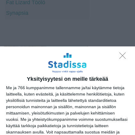
Fat Lizard Töölö
Synapsia
Yksityisyytesi on meille tärkeää
Me ja 766 kumppanimme tallennamme ja/tai käytämme tietoja
laitteella, kuten evästeitä, ja käsittelemme henkilötietoja, kuten
yksilöllisiä tunnisteita ja laitteella lähetettyä standarditietoa
personoidun mainonnan ja sisällön, mainonnan ja sisällön
mittaamisen, yleisötutkimusten ja palvelujen kehittämisen
vuoksi.
Me ja yhteistyökumppanimme voimme suostumuksellasi
käyttää tarkkoja paikkatietoja ja tunnistetietoja laitteen
http://www.aaltonet.fi
skannauksen avulla. Voit napsauttamalla suostua meidän ja