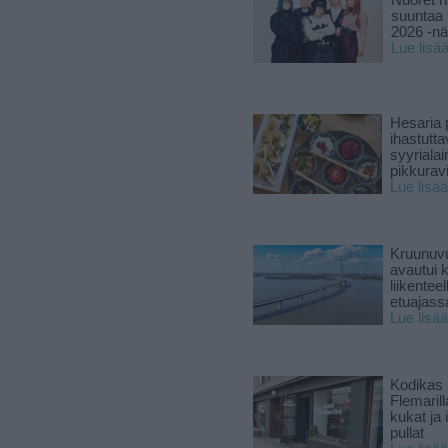
Nuoret n
suuntaa 
2026 -nä
Lue lisä
Hesaria p
ihastutt
syyriala
pikkuravi
Lue lisää
Kruunuvu
avautui 
liikenteel
etuajass
Lue lisää
Kodikas 
Flemarill
kukat ja 
pullat