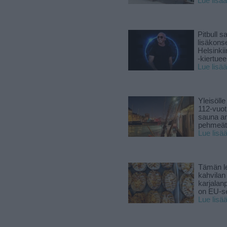
Lue lisää
Pitbull sa
lisäkonse
Helsinki
-kiertuee
Lue lisää
Yleisölle
112-vuot
sauna a
pehmeät 
Lue lisä
Tämän l
kahvilan
karjalanp
on EU-ser
Lue lisä