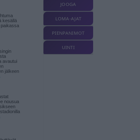
JOOGA
ahtuma
LOMA-AJAT
ä kesällä
 paikassa
PIENPANIMOT
UINTI
singin
sta
a avautui
en
n jälkeen
ä
stat
lee nousua
sikseen
 stadionilla
ä