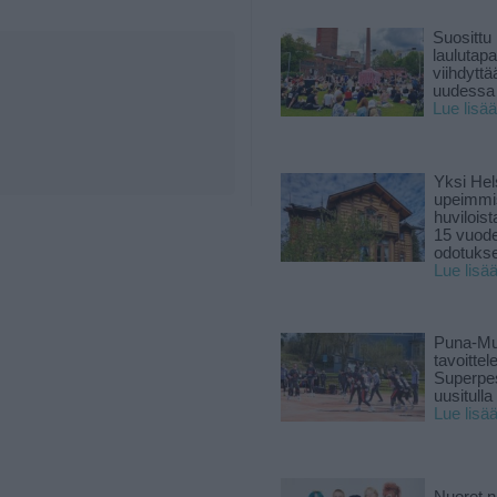
Suosittu
laulutap
viihdyttä
uudessa
Lue lisää
Yksi Hel
upeimmi
huviloist
15 vuod
odotukse
Lue lisä
Puna-Mu
tavoitte
Superpe
uusitulla
Lue lisä