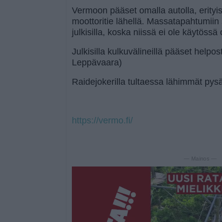
Vermoon pääset omalla autolla, erityi
moottoritie lähellä. Massatapahtumiin
julkisilla, koska niissä ei ole käytöss
Julkisilla kulkuvälineillä pääset helpos
Leppävaara)
Raidejokerilla tultaessa lähimmät pysä
https://vermo.fi/
— Mainos —