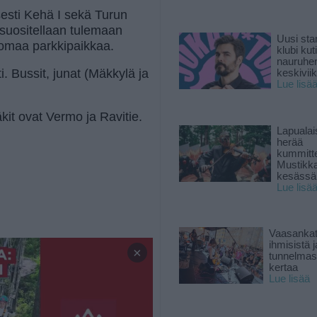
sesti Kehä I sekä Turun
 suositellaan tulemaan
Uusi sta
ä omaa parkkipaikkaa.
klubi kut
nauruhe
ti. Bussit, junat (Mäkkylä ja
keskiviik
Lue lisä
kit ovat Vermo ja Ravitie.
Lapuala
herää
kummitt
Mustikk
kesässä
Lue lisä
Vaasankatu
ihmisistä j
×
tunnelmast
kertaa
Lue lisää