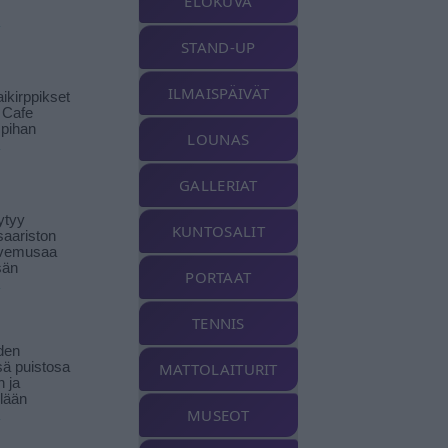
ELOKUVA
STAND-UP
ILMAISPÄIVÄT
ikirppikset
t Cafe
pihan
LOUNAS
GALLERIAT
ytyy
KUNTOSALIT
aariston
livemusaa
sän
PORTAAT
TENNIS
den
ä puistosa
MATTOLAITURIT
n ja
llään
MUSEOT