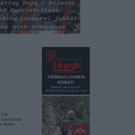
 Yöt
t tunnelmaa
 iltoihin
ä