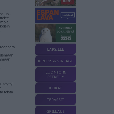
nd-up -
ittelee
rmoja
koisin
ä
isooppera
LAPSILLE
elemaan
amaan
KIRPPIS & VINTAGE
ä
LUONTO &
RETKEILY
 täyttyi
KEIKAT
a
a toista
TERASSIT
GRILLAUS