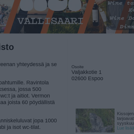
sto
eenan yhteydessä ja se
Osoite
Valjakkotie 1
02600 Espoo
apahtumille. Ravintola
ksessa, jossa 500
wc:t ja aitiot. Vermon
 joista 60 pöydällistä
Kissojen
tarjoava
anniskeluluvat jopa 1000
syyskuun
i ja isot wc-tilat.
Lue lisä