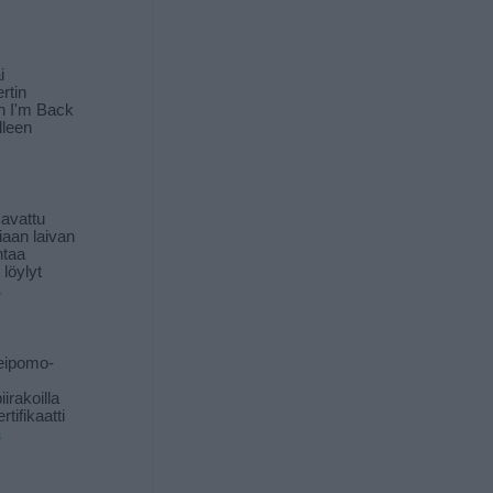
i
rtin
in I'm Back
lleen
 avattu
iaan laivan
ntaa
löylyt
ä
eipomo-
iirakoilla
tifikaatti
ä