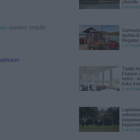
yleisölle
g
e
Lue lisää
r
d
a
I
m
n
aan
vuoden ympäri.
Sunnunta
täyttävä
Regatan 
Lue lisää
paikkaan
Täältä lö
Espoon s
helmi - 
koko ke
Lue lisää
Lapinlan
vehreäss
joogataa
kirppiste
Lue lisää