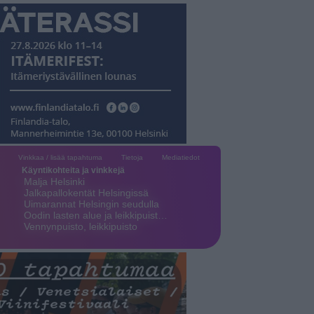
Vinkkaa / lisää tapahtuma
Tietoja
Mediatiedot
Käyntikohteita ja vinkkejä
Malja Helsinki
Jalkapallokentät Helsingissä
Uimarannat Helsingin seudulla
Oodin lasten alue ja leikkipuist…
Vennynpuisto, leikkipuisto