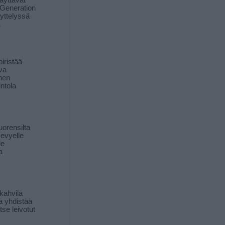
äyttävät
Generation
yttelyssä
ä
iristää
ava
inen
ntola
orensilta
kevyelle
le
a
kahvila
a yhdistää
itse leivotut