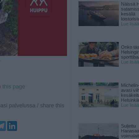
Näissä H
satamis
kesällä
loistoriste
Lue lisää
Onko tä
Helsingi
sporttiba
 —
Lue lisää
Michelin
o this page
avasi vii
kesäkeit
Helsinkii
asi palvelussa / share this
Lue lisää
T
L
Suljettu
e
i
Hanasaa
l
n
voimalai
e
k