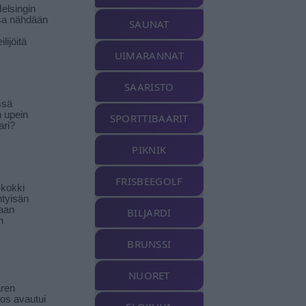
elsingin
sa nähdään
SAUNAT
ilijöitä
UIMARANNAT
SAARISTO
ssä
n upein
SPORTTIBAARIT
ari?
PIKNIK
FRISBEEGOLF
-kokki
htyisän
aan
BILJARDI
n
BRUNSSI
NUORET
ren
tos avautui