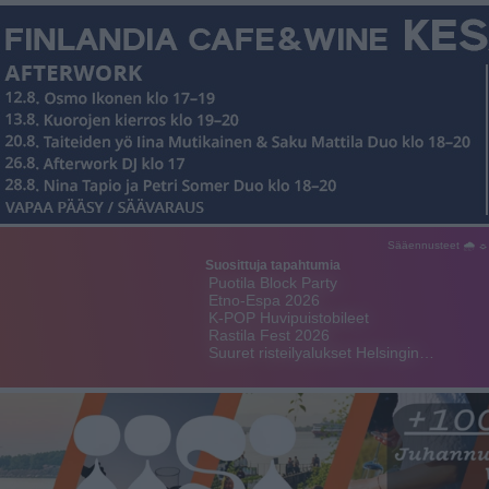
Sääennusteet 🌧 ☼
Suosittuja tapahtumia
Puotila Block Party
Etno-Espa 2026
K-POP Huvipuistobileet
Rastila Fest 2026
Suuret risteilyalukset Helsingin…