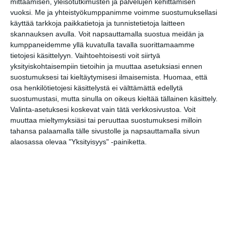
mittaamisen, yleisötutkimusten ja palvelujen kehittämisen
keskiviikkoisin
vuoksi.
Me ja yhteistyökumppanimme voimme suostumuksellasi
Lue lisää
käyttää tarkkoja paikkatietoja ja tunnistetietoja laitteen
skannauksen avulla. Voit napsauttamalla suostua meidän ja
kumppaneidemme yllä kuvatulla tavalla suorittamaamme
Lapualaisooppera
tietojesi käsittelyyn. Vaihtoehtoisesti voit siirtyä
herää
kummittelemaan
yksityiskohtaisempiin tietoihin ja muuttaa asetuksiasi ennen
Mustikkamaan
suostumuksesi tai kieltäytymisesi ilmaisemista.
Huomaa, että
kesässä
osa henkilötietojesi käsittelystä ei välttämättä edellytä
Lue lisää
suostumustasi, mutta sinulla on oikeus kieltää tällainen käsittely.
Valinta-asetuksesi koskevat vain tätä verkkosivustoa. Voit
muuttaa mieltymyksiäsi tai peruuttaa suostumuksesi milloin
Vaasankatu täyttyi
tahansa palaamalla tälle sivustolle ja napsauttamalla sivun
ihmisistä ja
tunnelmasta toista
alaosassa olevaa "Yksityisyys" -painiketta.
kertaa
Lue lisää
Näissä Helsingin
satamissa nähdään
kesällä
loistoristeilijöitä
Lue lisää