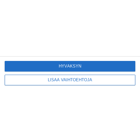
Suosittu esitys tekee
joukkue- voimistelun
kääntöpuolia
näkyväksi
Lue lisää
Yrjönkadun uimahalli
avautui pitkän
HYVÄKSYN
odotuksen jälkeen
Lue lisää
LISÄÄ VAIHTOEHTOJA
Tämä lavarunous-
ilta on tiettävästi
ainoa laatuaan koko
maailmassa
Lue lisää
Tällainen on paljon