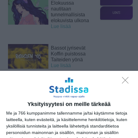
Elokuussa
nautitaan
UINTI
tunnelmallisista
elokuvista ulkona
Lue lisää
Bassot jyrisevät
Koffin puistossa
Taiteiden yönä
Lue lisää
Kissojen Yöt
tarjoavat tunnelmaa
syyskuun iltoihin
Yksityisyytesi on meille tärkeää
Lue lisää
Me ja 766 kumppanimme tallennamme ja/tai käytämme tietoja
laitteella, kuten evästeitä, ja käsittelemme henkilötietoja, kuten
yksilöllisiä tunnisteita ja laitteella lähetettyä standarditietoa
Uusi stand-up -klubi
kutittelee
personoidun mainonnan ja sisällön, mainonnan ja sisällön
nauruhermoja