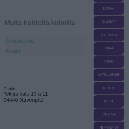
LOUNAS
Muita kohteita kulmilla
GALLERIAT
KUNTOSALIT
Aino Areena
PORTAAT
Ainola
TENNIS
MATTOLAITURIT
MUSEOT
Osoite
Tekijänkatu 10 a 11
04440 Järvenpää
JOOGA
LOMA-AJAT
PIENPANIMOT