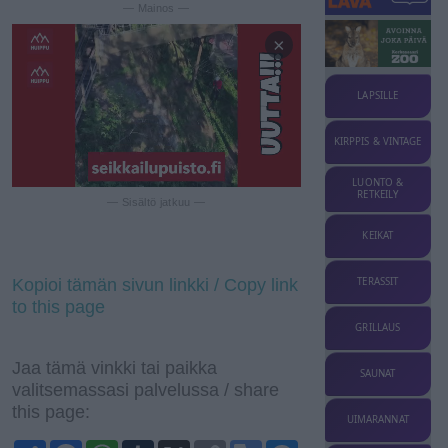
— Mainos —
×
LAPSILLE
KIRPPIS & VINTAGE
LUONTO &
RETKEILY
— Sisältö jatkuu —
KEIKAT
Kopioi tämän sivun linkki / Copy link
TERASSIT
to this page
GRILLAUS
Jaa tämä vinkki tai paikka
SAUNAT
valitsemassasi palvelussa / share
this page:
UIMARANNAT
S
F
W
T
X
C
G
M