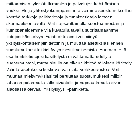
mittaamisen, yleisötutkimusten ja palvelujen kehittämisen
(Kamppi)
vuoksi.
Me ja yhteistyökumppanimme voimme suostumuksellasi
Pub Peräkammarista löytyy kaksi
käyttää tarkkoja paikkatietoja ja tunnistetietoja laitteen
laadukasta bilispöytää. Päivittäin klo 18
skannauksen avulla. Voit napsauttamalla suostua meidän ja
saakka pelaat puoleen hintaan. Samalla
kumppaneidemme yllä kuvatulla tavalla suorittamaamme
voit nauttia mittavasta
tietojesi käsittelyyn. Vaihtoehtoisesti voit siirtyä
juomavalikoimasta tai tilata keittiöstä
yksityiskohtaisempiin tietoihin ja muuttaa asetuksiasi ennen
pohjammaalaisia herkkuja. Pelattavissa
suostumuksesi tai kieltäytymisesi ilmaisemista.
Huomaa, että
osa henkilötietojesi käsittelystä ei välttämättä edellytä
on myös kaksi darts-taulua, jos
suostumustasi, mutta sinulla on oikeus kieltää tällainen käsittely.
biljardivire ei ole parhaimmillaan.
Lue
Valinta-asetuksesi koskevat vain tätä verkkosivustoa. Voit
lisää
muuttaa mieltymyksiäsi tai peruuttaa suostumuksesi milloin
tahansa palaamalla tälle sivustolle ja napsauttamalla sivun
Eke's Sports & Music Bar
,
alaosassa olevaa "Yksityisyys" -painiketta.
Kirkonkyläntie 7 (Ylä-Malmi)
Eke's baarissa Malmilla löytyy
snookerpöytä, snookeria ja 8-palloa
yhdistävä chinese 8 ball joy, sekä kaksi
Diamond -bijardipöytää.
Lue lisää