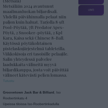
(Metsälä)
Metsälään 2024 avautunut
maailmanluokan biljardisali.
UINTI
Yhdellä päivähinnalla pelaat niin
paljon kuin haluat. Tarjolla 8 9ft
Pool-Pöytää, 7ft Predator Apex-
Pöytä, 2 Snooker-pöytää, 2 Kpl
Kara, Kaisa sekä Chinese 8-Ball.
Käytössä pöytäkohtainen
pistelaskujärjestelmä tableteilla.
Viikkokisoja eri tasoisille pelaajile.
Salin yhteydessä palvelee
laadukkaita välineitä myyvä
biljardikauppa, josta voit päivittää
välineet kätevästi pelien lomassa.
Tutustu
Groovetown Jack Bar & Billiard
, Iso
Roobertinkatu 4
Upeissa tiloissa Iso-Roobertinkadulla