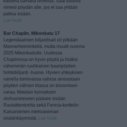
katsella samalla urheilua. Saat tussilla
nimesi pöydän alle, jos et saa yhtään
palloa sisään.
Lue lisää
Bar Chaplin, Mikonkatu 17
Legendaarinen biljardisali oli pitkään
Mannerheimintiellä, mutta muutti vuonna
2025 Mikonkadulle. Uudessa
Chaplinissa on hyvin pöytiä ja lisäksi
vähemmän ruuhkainen baaripöytien
hohtobiljardi -huone. Hyvien yhteyksien
varrella toimivassa salissa ainoastaan
pöytien välinen tilassa on toivomisen
varaa. Matalan kynnyksen
olohuoneeseen pääsee sisään
Rautattientorilta sekä Fennia-korttelin
Kaisaniemen metroaseman
sisäänkäynnistä.
Lue lisää