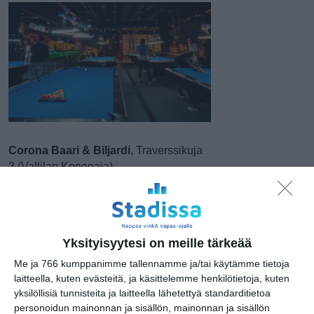
Corona Baari & Biljardi
, Traverssikuja
3 (Vallilan Konepaja)
Kulttimaineen saavuttanut
Eerikinkadulta Vallilan konepajalle
muuttanut Kaurismäen veljesten
streetbaari ja biljardisali. Corona on
Yksityisyytesi on meille tärkeää
biljardin ystävien suosikkipaikka, jossa 8
bilispöytää ja lisäksi 200
Me ja 766 kumppanimme tallennamme ja/tai käytämme tietoja
laitteella, kuten evästeitä, ja käsittelemme henkilötietoja, kuten
asiakaspaikkaa.
Lue lisää
yksilöllisiä tunnisteita ja laitteella lähetettyä standarditietoa
personoidun mainonnan ja sisällön, mainonnan ja sisällön
Pub Peräkammari
, Eerikinkatu 2