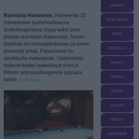
SAARISTO
Ravintola Hämeentie
, Hämeentie 15
SPORTTIBAARIT
Hämeentien tunnelmallisessa
korttelikuppilassa löytyy kaksi pool-
PIKNIK
pöytää ravintolan alakerrasta. Toinen
pöydistä on normaalikokoinen ja toinen
FRISBEEGOLF
pienempi pöytä. Pelaaminen on
asiakkaille maksutonta. Valikoimista
BILJARDI
löytyvät lisäksi laadukkaat oluet ja
Bitesin artesaaniburgereita tarjoava
BRUNSSI
keittiö.
Lue lisää
NUORET
ELOKUVA
STAND-UP
ILMAISPÄIVÄT