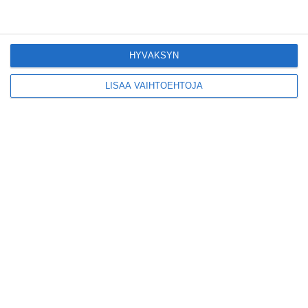
Suljettu Hanasaaren
voimalaitos avautui
HYVÄKSYN
yleisölle
Lue lisää
LISÄÄ VAIHTOEHTOJA
Sunnuntaikirppikset
täyttävät Cafe
Regatan pihan
Lue lisää
Täältä löytyy Espoon
saariston helmi -
livemusaa koko
kesän
Lue lisää
Lapinlanden