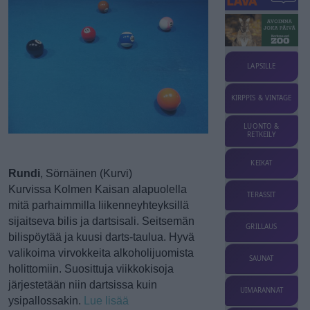
LAPSILLE
KIRPPIS & VINTAGE
LUONTO &
RETKEILY
KEIKAT
Rundi
, Sörnäinen (Kurvi)
Kurvissa Kolmen Kaisan alapuolella
TERASSIT
mitä parhaimmilla liikenneyhteyksillä
sijaitseva bilis ja dartsisali. Seitsemän
GRILLAUS
bilispöytää ja kuusi darts-taulua. Hyvä
valikoima virvokkeita alkoholijuomista
SAUNAT
holittomiin. Suosittuja viikkokisoja
järjestetään niin dartsissa kuin
UIMARANNAT
ysipallossakin.
Lue lisää