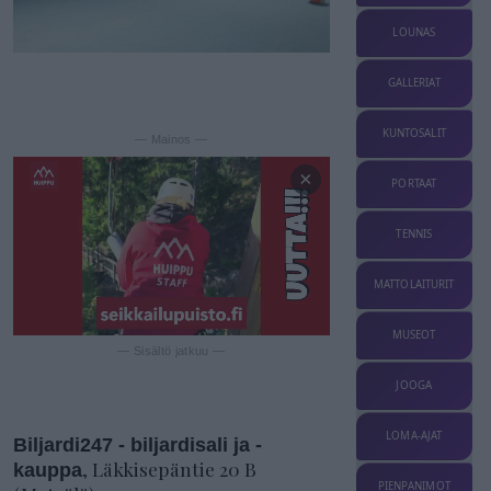
LOUNAS
GALLERIAT
KUNTOSALIT
— Mainos —
×
PORTAAT
TENNIS
MATTOLAITURIT
MUSEOT
— Sisältö jatkuu —
JOOGA
LOMA-AJAT
Biljardi247 - biljardisali ja -
, Läkkisepäntie 20 B
kauppa
PIENPANIMOT