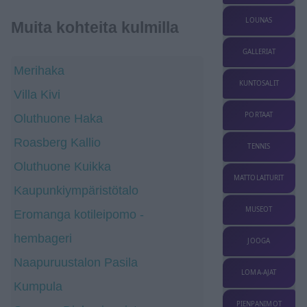
LOUNAS
Muita kohteita kulmilla
GALLERIAT
Merihaka
KUNTOSALIT
Villa Kivi
PORTAAT
Oluthuone Haka
Roasberg Kallio
TENNIS
Oluthuone Kuikka
MATTOLAITURIT
Kaupunkiympäristötalo
MUSEOT
Eromanga kotileipomo -
hembageri
JOOGA
Naapuruustalon Pasila
LOMA-AJAT
Kumpula
PIENPANIMOT