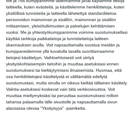
Koffin puistossa
Me ja 766 kumppanimme tallennamme ja/tai käytämme tietoja
Taiteiden yönä
laitteella, kuten evästeitä, ja käsittelemme henkilötietoja, kuten
Lue lisää
yksilöllisiä tunnisteita ja laitteella lähetettyä standarditietoa
personoidun mainonnan ja sisällön, mainonnan ja sisällön
mittaamisen, yleisötutkimusten ja palvelujen kehittämisen
vuoksi.
Me ja yhteistyökumppanimme voimme suostumuksellasi
Kissojen Yöt
käyttää tarkkoja paikkatietoja ja tunnistetietoja laitteen
tarjoavat tunnelmaa
skannauksen avulla. Voit napsauttamalla suostua meidän ja
syyskuun iltoihin
Lue lisää
kumppaneidemme yllä kuvatulla tavalla suorittamaamme
tietojesi käsittelyyn. Vaihtoehtoisesti voit siirtyä
yksityiskohtaisempiin tietoihin ja muuttaa asetuksiasi ennen
suostumuksesi tai kieltäytymisesi ilmaisemista.
Huomaa, että
Uusi stand-up -klubi
osa henkilötietojesi käsittelystä ei välttämättä edellytä
kutittelee
nauruhermoja
suostumustasi, mutta sinulla on oikeus kieltää tällainen käsittely.
keskiviikkoisin
Valinta-asetuksesi koskevat vain tätä verkkosivustoa. Voit
Lue lisää
muuttaa mieltymyksiäsi tai peruuttaa suostumuksesi milloin
tahansa palaamalla tälle sivustolle ja napsauttamalla sivun
alaosassa olevaa "Yksityisyys" -painiketta.
Lapualaisooppera
herää
kummittelemaan
Mustikkamaan
kesässä