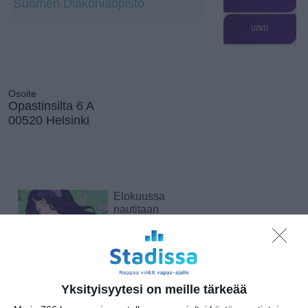
Suomen Diakoniaopisto
UINTI
Osoite
Opastinsilta 6 A
00520 Helsinki
Elokuussa
nautitaan
tunnelmallisista
elokuvista ulkona
Lue lisää
Yksityisyytesi on meille tärkeää
Bassot jyrisevät