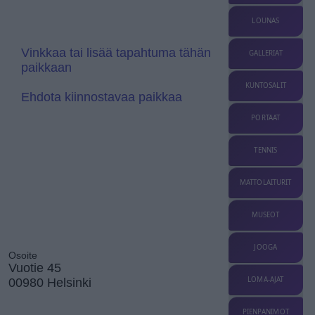
a
a
t
n
LOUNAS
e
s
l
a
Vinkkaa tai lisää tapahtuma tähän
GALLERIAT
t
paikkaan
e
KUNTOSALIT
Ehdota kiinnostavaa paikkaa
PORTAAT
TENNIS
MATTOLAITURIT
MUSEOT
JOOGA
Osoite
Vuotie 45
LOMA-AJAT
00980 Helsinki
PIENPANIMOT