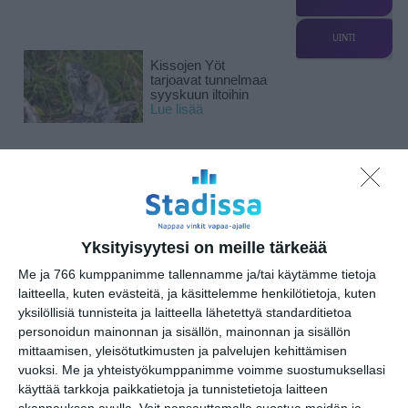
UINTI
Kissojen Yöt
tarjoavat tunnelmaa
syyskuun iltoihin
Lue lisää
Uusi stand-up -klubi
kutittelee
nauruhermoja
keskiviikkoisin
Lue lisää
Yksityisyytesi on meille tärkeää
Me ja 766 kumppanimme tallennamme ja/tai käytämme tietoja
laitteella, kuten evästeitä, ja käsittelemme henkilötietoja, kuten
Lapualaisooppera
herää
yksilöllisiä tunnisteita ja laitteella lähetettyä standarditietoa
kummittelemaan
personoidun mainonnan ja sisällön, mainonnan ja sisällön
Mustikkamaan
mittaamisen, yleisötutkimusten ja palvelujen kehittämisen
kesässä
Lue lisää
vuoksi.
Me ja yhteistyökumppanimme voimme suostumuksellasi
käyttää tarkkoja paikkatietoja ja tunnistetietoja laitteen