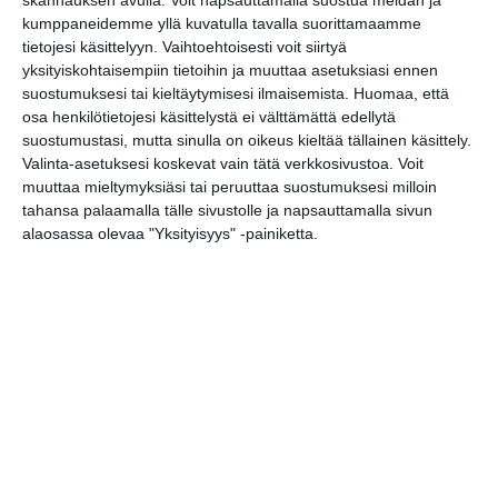
skannauksen avulla. Voit napsauttamalla suostua meidän ja
kumppaneidemme yllä kuvatulla tavalla suorittamaamme
Vaasankatu täyttyi
ihmisistä ja
tietojesi käsittelyyn. Vaihtoehtoisesti voit siirtyä
tunnelmasta toista
yksityiskohtaisempiin tietoihin ja muuttaa asetuksiasi ennen
kertaa
suostumuksesi tai kieltäytymisesi ilmaisemista.
Huomaa, että
Lue lisää
osa henkilötietojesi käsittelystä ei välttämättä edellytä
suostumustasi, mutta sinulla on oikeus kieltää tällainen käsittely.
Valinta-asetuksesi koskevat vain tätä verkkosivustoa. Voit
Näissä Helsingin
muuttaa mieltymyksiäsi tai peruuttaa suostumuksesi milloin
satamissa nähdään
kesällä
tahansa palaamalla tälle sivustolle ja napsauttamalla sivun
loistoristeilijöitä
alaosassa olevaa "Yksityisyys" -painiketta.
Lue lisää
Onko tässä
Helsingin upein
sporttibaari?
Lue lisää
Michelin-kokki avasi
viihtyisän
kesäkeitaan