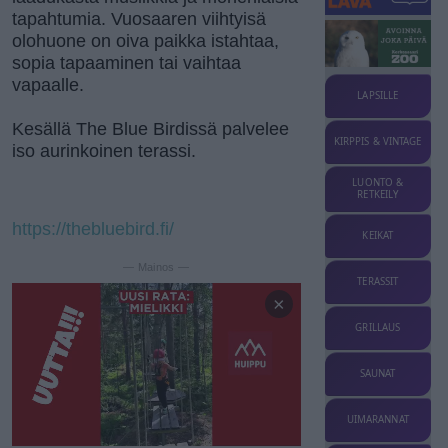
tapahtumia. Vuosaaren viihtyisä
olohuone on oiva paikka istahtaa,
sopia tapaaminen tai vaihtaa
vapaalle.
LAPSILLE
Kesällä The Blue Birdissä palvelee
KIRPPIS & VINTAGE
iso aurinkoinen terassi.
LUONTO &
RETKEILY
https://thebluebird.fi/
KEIKAT
— Mainos —
TERASSIT
×
GRILLAUS
SAUNAT
UIMARANNAT