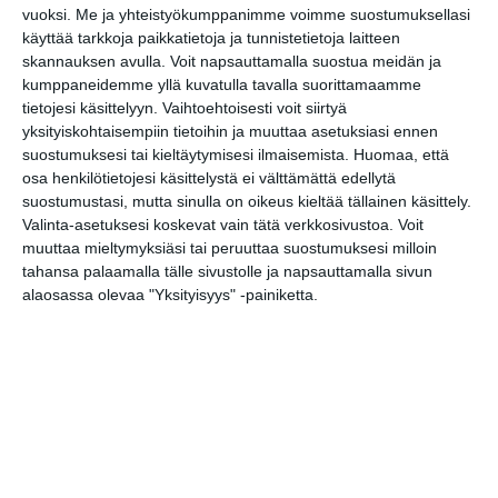
vuoksi.
Me ja yhteistyökumppanimme voimme suostumuksellasi
käyttää tarkkoja paikkatietoja ja tunnistetietoja laitteen
skannauksen avulla. Voit napsauttamalla suostua meidän ja
Lapualaisooppera
kumppaneidemme yllä kuvatulla tavalla suorittamaamme
herää
kummittelemaan
tietojesi käsittelyyn. Vaihtoehtoisesti voit siirtyä
Mustikkamaan
yksityiskohtaisempiin tietoihin ja muuttaa asetuksiasi ennen
kesässä
suostumuksesi tai kieltäytymisesi ilmaisemista.
Huomaa, että
Lue lisää
osa henkilötietojesi käsittelystä ei välttämättä edellytä
suostumustasi, mutta sinulla on oikeus kieltää tällainen käsittely.
Valinta-asetuksesi koskevat vain tätä verkkosivustoa. Voit
Vaasankatu täyttyi
ihmisistä ja
muuttaa mieltymyksiäsi tai peruuttaa suostumuksesi milloin
tunnelmasta toista
tahansa palaamalla tälle sivustolle ja napsauttamalla sivun
kertaa
alaosassa olevaa "Yksityisyys" -painiketta.
Lue lisää
Näissä Helsingin
satamissa nähdään
kesällä
loistoristeilijöitä
Lue lisää