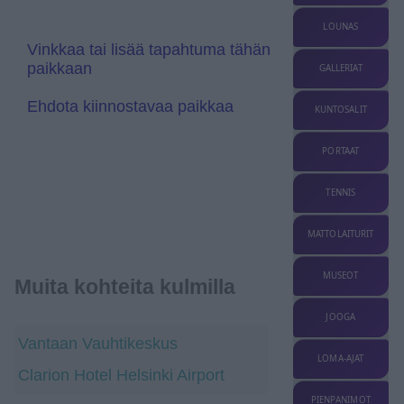
e
s
l
LOUNAS
a
Vinkkaa tai lisää tapahtuma tähän
t
paikkaan
GALLERIAT
e
Ehdota kiinnostavaa paikkaa
KUNTOSALIT
PORTAAT
TENNIS
MATTOLAITURIT
MUSEOT
Muita kohteita kulmilla
JOOGA
Vantaan Vauhtikeskus
LOMA-AJAT
Clarion Hotel Helsinki Airport
PIENPANIMOT