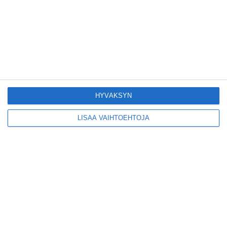
Suosittu esitys tekee
joukkue- voimistelun
kääntöpuolia
näkyväksi
Lue lisää
Yrjönkadun uimahalli
avautui pitkän
HYVÄKSYN
odotuksen jälkeen
Lue lisää
LISÄÄ VAIHTOEHTOJA
Tämä lavarunous-
ilta on tiettävästi
ainoa laatuaan koko
maailmassa
Lue lisää
Tällainen on paljon
kehuttu
pastaravintola