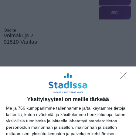
UINTI
Osoite
Voimakuja 2
01510 Vantaa
Kissojen Yöt
tarjoavat tunnelmaa
syyskuun iltoihin
Lue lisää
Yksityisyytesi on meille tärkeää
Me ja 766 kumppanimme tallennamme ja/tai käytämme tietoja
laitteella, kuten evästeitä, ja käsittelemme henkilötietoja, kuten
Uusi stand-up -klubi
kutittelee
yksilöllisiä tunnisteita ja laitteella lähetettyä standarditietoa
nauruhermoja
personoidun mainonnan ja sisällön, mainonnan ja sisällön
keskiviikkoisin
mittaamisen, yleisötutkimusten ja palvelujen kehittämisen
Lue lisää