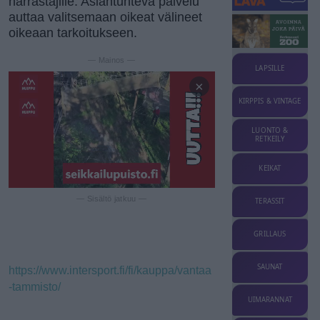
harrastajille. Asiantunteva palvelu
auttaa valitsemaan oikeat välineet
oikeaan tarkoitukseen.
— Mainos —
LAPSILLE
×
KIRPPIS & VINTAGE
LUONTO &
RETKEILY
KEIKAT
— Sisältö jatkuu —
TERASSIT
GRILLAUS
SAUNAT
https://www.intersport.fi/fi/kauppa/vantaa
-tammisto/
UIMARANNAT