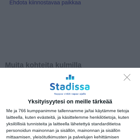
Ehdota kiinnostavaa paikkaa
Muita kohteita kulmilla
Karatalo
Ravintola Alberga
Yksityisyytesi on meille tärkeää
Unga Teatern
Me ja 766 kumppanimme tallennamme ja/tai käytämme tietoja
laitteella, kuten evästeitä, ja käsittelemme henkilötietoja, kuten
yksilöllisiä tunnisteita ja laitteella lähetettyä standarditietoa
personoidun mainonnan ja sisällön, mainonnan ja sisällön
mittaamisen, yleisötutkimusten ja palvelujen kehittämisen