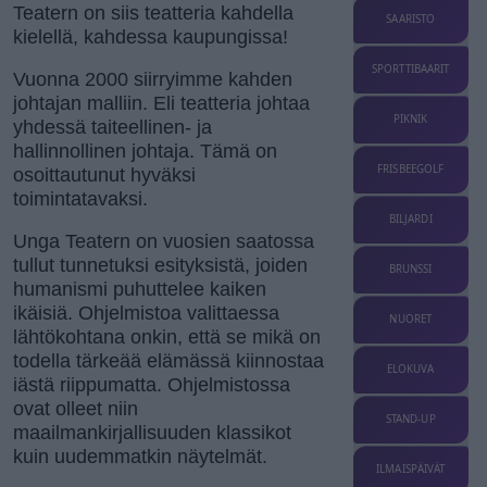
Teatern on siis teatteria kahdella
SAARISTO
kielellä, kahdessa kaupungissa!
SPORTTIBAARIT
Vuonna 2000 siirryimme kahden
johtajan malliin. Eli teatteria johtaa
PIKNIK
yhdessä taiteellinen- ja
hallinnollinen johtaja. Tämä on
FRISBEEGOLF
osoittautunut hyväksi
toimintatavaksi.
BILJARDI
Unga Teatern on vuosien saatossa
tullut tunnetuksi esityksistä, joiden
BRUNSSI
humanismi puhuttelee kaiken
ikäisiä. Ohjelmistoa valittaessa
NUORET
lähtökohtana onkin, että se mikä on
todella tärkeää elämässä kiinnostaa
ELOKUVA
iästä riippumatta. Ohjelmistossa
ovat olleet niin
STAND-UP
maailmankirjallisuuden klassikot
kuin uudemmatkin näytelmät.
ILMAISPÄIVÄT