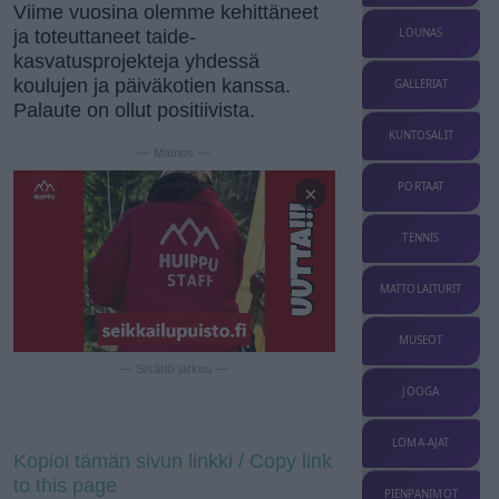
Viime vuosina olemme kehittäneet
ja toteuttaneet taide-
LOUNAS
kasvatusprojekteja yhdessä
koulujen ja päiväkotien kanssa.
GALLERIAT
Palaute on ollut positiivista.
KUNTOSALIT
— Mainos —
PORTAAT
×
TENNIS
MATTOLAITURIT
MUSEOT
— Sisältö jatkuu —
JOOGA
LOMA-AJAT
Kopioi tämän sivun linkki / Copy link
to this page
PIENPANIMOT