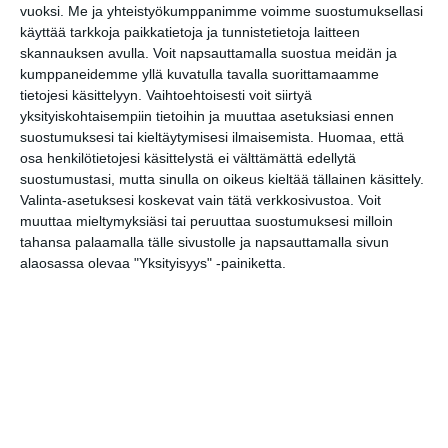
vuoksi.
Me ja yhteistyökumppanimme voimme suostumuksellasi
käyttää tarkkoja paikkatietoja ja tunnistetietoja laitteen
skannauksen avulla. Voit napsauttamalla suostua meidän ja
kumppaneidemme yllä kuvatulla tavalla suorittamaamme
tietojesi käsittelyyn. Vaihtoehtoisesti voit siirtyä
yksityiskohtaisempiin tietoihin ja muuttaa asetuksiasi ennen
suostumuksesi tai kieltäytymisesi ilmaisemista.
Huomaa, että
osa henkilötietojesi käsittelystä ei välttämättä edellytä
suostumustasi, mutta sinulla on oikeus kieltää tällainen käsittely.
Valinta-asetuksesi koskevat vain tätä verkkosivustoa. Voit
muuttaa mieltymyksiäsi tai peruuttaa suostumuksesi milloin
tahansa palaamalla tälle sivustolle ja napsauttamalla sivun
alaosassa olevaa "Yksityisyys" -painiketta.
Osoite
Nuijalantie 9
02630 Espoo
http://www.ungateatern.fi/fi/yhteystie