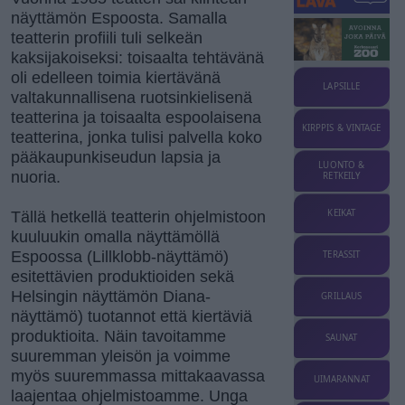
näyttämön Espoosta. Samalla
teatterin profiili tuli selkeän
kaksijakoiseksi: toisaalta tehtävänä
oli edelleen toimia kiertävänä
LAPSILLE
valtakunnallisena ruotsinkielisenä
teatterina ja toisaalta espoolaisena
KIRPPIS & VINTAGE
teatterina, jonka tulisi palvella koko
pääkaupunkiseudun lapsia ja
LUONTO &
nuoria.
RETKEILY
KEIKAT
Tällä hetkellä teatterin ohjelmistoon
kuuluukin omalla näyttämöllä
Espoossa (Lillklobb-näyttämö)
TERASSIT
esitettävien produktioiden sekä
Helsingin näyttämön Diana-
GRILLAUS
näyttämö) tuotannot että kiertäviä
produktioita. Näin tavoitamme
SAUNAT
suuremman yleisön ja voimme
myös suuremmassa mittakaavassa
UIMARANNAT
laajentaa ohjelmistoamme. Unga