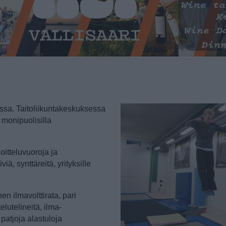
ssa. Taitoliikuntakeskuksessa
 monipuolisilla
itteluvuoroja ja
iä, synttäreitä, yrityksille
en ilmavolttirata, pari
lutelineitä, ilma-
patjoja alastuloja