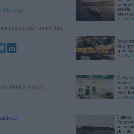
satamis
o this page
kesällä
loistoriste
Lue lisää
asi palvelussa / share this
Onko tä
T
L
Helsingi
e
i
sporttiba
l
n
Lue lisää
e
k
g
e
r
d
a
I
Michelin
m
n
avasi vii
aan
vuoden ympäri.
kesäkeit
Helsinkii
Lue lisää
paikkaan
Suljettu
Hanasaa
voimalai
yleisölle