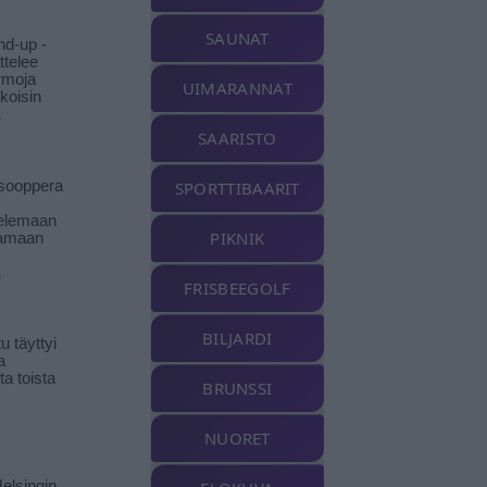
SAUNAT
nd-up -
ittelee
rmoja
UIMARANNAT
koisin
ä
SAARISTO
isooppera
SPORTTIBAARIT
elemaan
PIKNIK
amaan
ä
FRISBEEGOLF
BILJARDI
 täyttyi
a
a toista
BRUNSSI
NUORET
elsingin