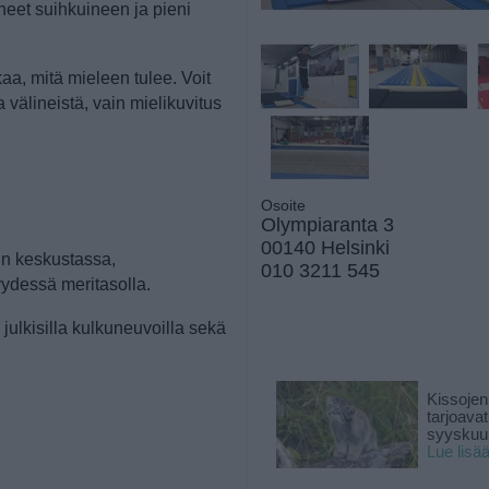
et suihkuineen ja pieni
kaa, mitä mieleen tulee. Voit
välineistä, vain mielikuvitus
Osoite
Olympiaranta 3
00140 Helsinki
gin keskustassa,
010 3211 545
yydessä meritasolla.
 julkisilla kulkuneuvoilla sekä
Kissojen
tarjoava
syyskuun
Lue lisä