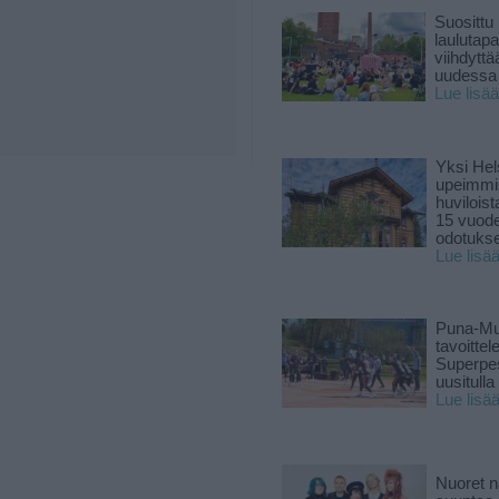
Suosittu
laulutap
viihdyttä
uudessa
Lue lisää
Yksi Hel
upeimmi
huviloist
15 vuod
odotukse
Lue lisä
Puna-Mu
tavoitte
Superpe
uusitulla
Lue lisä
Nuoret n