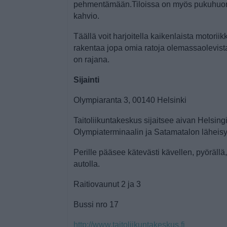
pehmentämään.Tiloissa on myös pukuhuone
kahvio.
Täällä voit harjoitella kaikenlaista motoriik
rakentaa jopa omia ratoja olemassaolevista 
on rajana.
Sijainti
Olympiaranta 3, 00140 Helsinki
Taitoliikuntakeskus sijaitsee aivan Helsin
Olympiaterminaalin ja Satamatalon läheis
Perille pääsee kätevästi kävellen, pyörällä,
autolla.
Raitiovaunut 2 ja 3
Bussi nro 17
http://www.taitoliikuntakeskus.fi