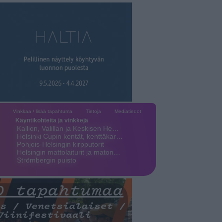
Vinkkaa / lisää tapahtuma
Tietoja
Mediatiedot
Käyntikohteita ja vinkkejä
Kallion, Valillan ja Keskisen He…
Helsinki Cupin kentät, kenttäkar…
Pohjois-Helsingin kirpputorit
Helsingin mattolaiturit ja maton…
Strömbergin puisto