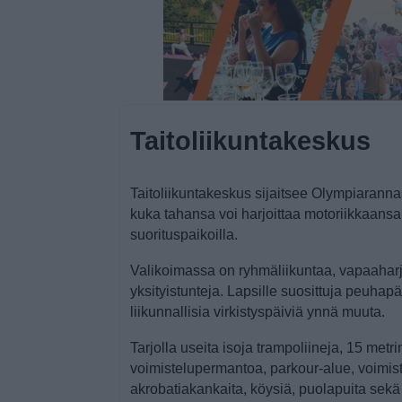
Taitoliikuntakeskus
Taitoliikuntakeskus sijaitsee Olympiaranna
kuka tahansa voi harjoittaa motoriikkaansa
suorituspaikoilla.
Valikoimassa on ryhmäliikuntaa, vapaaharjo
yksityistunteja. Lapsille suosittuja peuhapäiv
liikunnallisia virkistyspäiviä ynnä muuta.
Tarjolla useita isoja trampoliineja, 15 metrin
voimistelupermantoa, parkour-alue, voimiste
akrobatiakankaita, köysiä, puolapuita sekä 