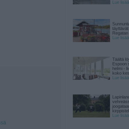
Lue lisää
Sunnunta
täyttävä
Regatan 
Lue lisää
Täältä lö
Espoon s
helmi - 
koko ke
Lue lisää
Lapinlan
vehreäss
joogataa
kirppiste
Lue lisää
ssä