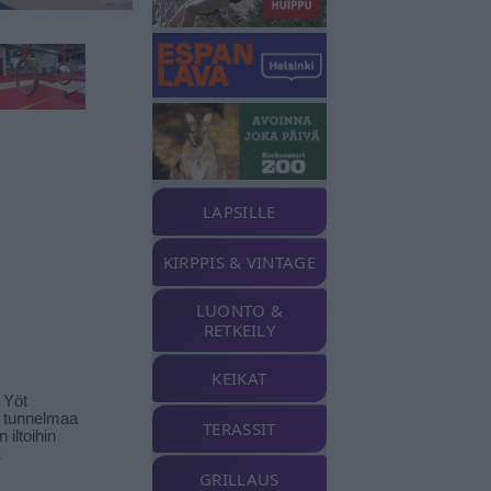
LAPSILLE
KIRPPIS & VINTAGE
LUONTO &
RETKEILY
KEIKAT
 Yöt
t tunnelmaa
TERASSIT
 iltoihin
ä
GRILLAUS