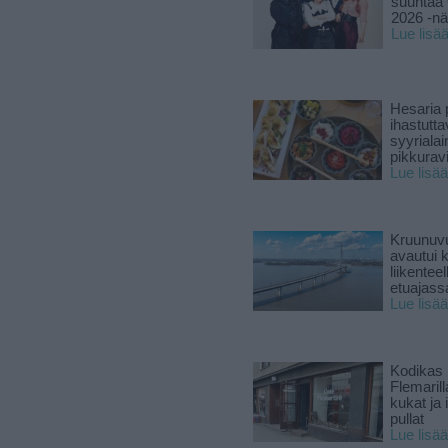
suuntaa 
2026 -nä
Lue lisä
Hesaria p
ihastutt
syyriala
pikkuravi
Lue lisää
Kruunuvu
avautui 
liikenteel
etuajass
Lue lisää
Kodikas 
Flemarill
kukat ja 
pullat
Lue lisää