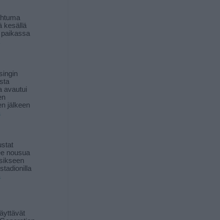
ahtuma
ä kesällä
 paikassa
singin
sta
a avautui
en
n jälkeen
ä
stat
lee nousua
sikseen
 stadionilla
ä
äyttävät