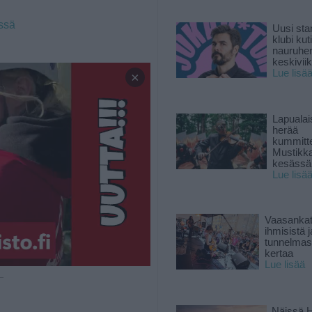
issä
Uusi sta
klubi kut
nauruhe
keskiviik
Lue lisä
×
Lapuala
herää
kummitt
Mustikk
kesässä
Lue lisä
Vaasankatu
ihmisistä j
tunnelmast
kertaa
Lue lisää
 —
Näissä H