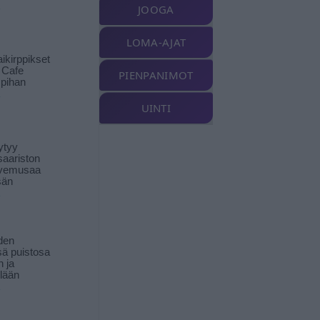
JOOGA
LOMA-AJAT
ikirppikset
t Cafe
PIENPANIMOT
pihan
UINTI
ytyy
aariston
livemusaa
sän
den
ä puistosa
n ja
llään