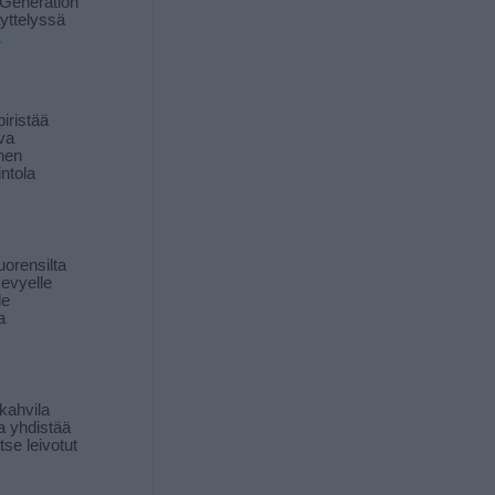
Generation
yttelyssä
ä
iristää
ava
inen
ntola
orensilta
kevyelle
le
a
kahvila
a yhdistää
itse leivotut