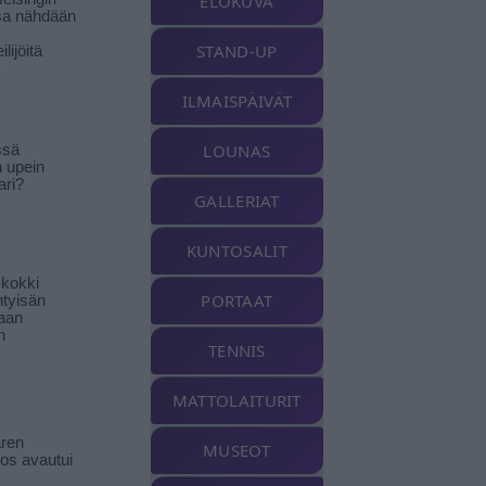
ELOKUVA
sa nähdään
STAND-UP
ilijöitä
ILMAISPÄIVÄT
LOUNAS
ssä
n upein
ari?
GALLERIAT
KUNTOSALIT
-kokki
PORTAAT
htyisän
aan
n
TENNIS
MATTOLAITURIT
ren
MUSEOT
tos avautui