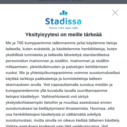
Yksityisyytesi on meille tärkeää
Me ja 766 kumppanimme tallennamme ja/tai käytämme tietoja
Osoite
laitteella, kuten evästeitä, ja käsittelemme henkilötietoja, kuten
Eteläesplanadi 1
yksilöllisiä tunnisteita ja laitteella lähetettyä standarditietoa
00130 Helsinki
personoidun mainonnan ja sisällön, mainonnan ja sisällön
http://www.kappeli.fi
mittaamisen, yleisötutkimusten ja palvelujen kehittämisen
vuoksi.
Me ja yhteistyökumppanimme voimme suostumuksellasi
käyttää tarkkoja paikkatietoja ja tunnistetietoja laitteen
skannauksen avulla. Voit napsauttamalla suostua meidän ja
kumppaneidemme yllä kuvatulla tavalla suorittamaamme
Elokuussa
tietojesi käsittelyyn. Vaihtoehtoisesti voit siirtyä
nautitaan
yksityiskohtaisempiin tietoihin ja muuttaa asetuksiasi ennen
tunnelmallisista
suostumuksesi tai kieltäytymisesi ilmaisemista.
Huomaa, että
elokuvista ulkona
osa henkilötietojesi käsittelystä ei välttämättä edellytä
Lue lisää
suostumustasi, mutta sinulla on oikeus kieltää tällainen käsittely.
Valinta-asetuksesi koskevat vain tätä verkkosivustoa. Voit