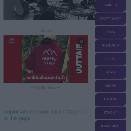
SAARISTO
SPORTTIBAARIT
— Mainos —
PIKNIK
×
FRISBEEGOLF
BILJARDI
BRUNSSI
NUORET
— Sisältö jatkuu —
ELOKUVA
Kopioi tämän sivun linkki / Copy link
STAND-UP
to this page
ILMAISPÄIVÄT