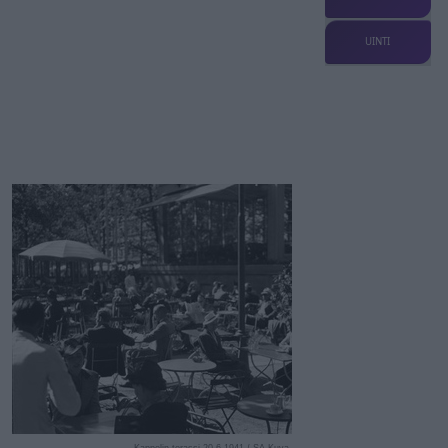
UINTI
Kappelin terassi 20.6.1941 / SA-Kuva