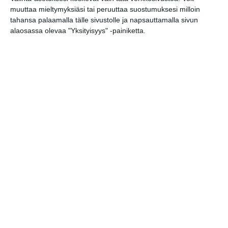
muuttaa mieltymyksiäsi tai peruuttaa suostumuksesi milloin
Bassot jyrisevät
tahansa palaamalla tälle sivustolle ja napsauttamalla sivun
Koffin puistossa
alaosassa olevaa "Yksityisyys" -painiketta.
Taiteiden yönä
Lue lisää
Kissojen Yöt
tarjoavat tunnelmaa
syyskuun iltoihin
Lue lisää
Uusi stand-up -klubi
kutittelee
nauruhermoja
keskiviikkoisin
Lue lisää
Lapualaisooppera
herää