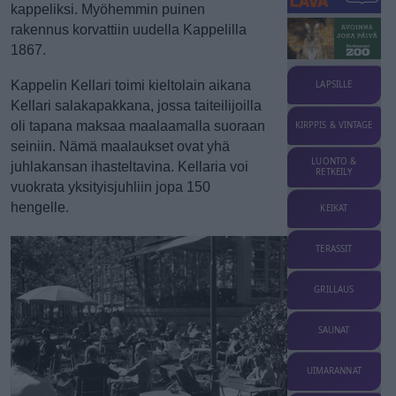
kappeliksi. Myöhemmin puinen
rakennus korvattiin uudella Kappelilla
1867.
Kappelin Kellari toimi kieltolain aikana
LAPSILLE
Kellari salakapakkana, jossa taiteilijoilla
oli tapana maksaa maalaamalla suoraan
KIRPPIS & VINTAGE
seiniin. Nämä maalaukset ovat yhä
LUONTO &
juhlakansan ihasteltavina. Kellaria voi
RETKEILY
vuokrata yksityisjuhliin jopa 150
hengelle.
KEIKAT
TERASSIT
GRILLAUS
SAUNAT
UIMARANNAT