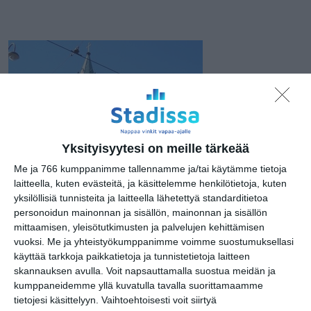
Yksityisyytesi on meille tärkeää
Me ja 766 kumppanimme tallennamme ja/tai käytämme tietoja
laitteella, kuten evästeitä, ja käsittelemme henkilötietoja, kuten
yksilöllisiä tunnisteita ja laitteella lähetettyä standarditietoa
personoidun mainonnan ja sisällön, mainonnan ja sisällön
mittaamisen, yleisötutkimusten ja palvelujen kehittämisen
Kuva: Kata Laurikainen
vuoksi.
Me ja yhteistyökumppanimme voimme suostumuksellasi
käyttää tarkkoja paikkatietoja ja tunnistetietoja laitteen
skannauksen avulla. Voit napsauttamalla suostua meidän ja
kumppaneidemme yllä kuvatulla tavalla suorittamaamme
tietojesi käsittelyyn. Vaihtoehtoisesti voit siirtyä