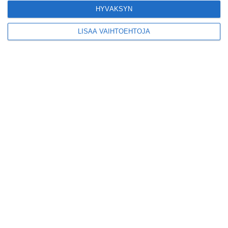
karjalanpiirakoilla on
HYVÄKSYN
EU-sertifikaatti
Lue lisää
LISÄÄ VAIHTOEHTOJA
Konepajan näyttämö
toi kiinnostavia
toimijoita Vallilaan
Lue lisää
Suosittu esitys tekee
joukkue- voimistelun
kääntöpuolia
näkyväksi
Lue lisää
Yrjönkadun uimahalli
avautui pitkän
odotuksen jälkeen
Lue lisää