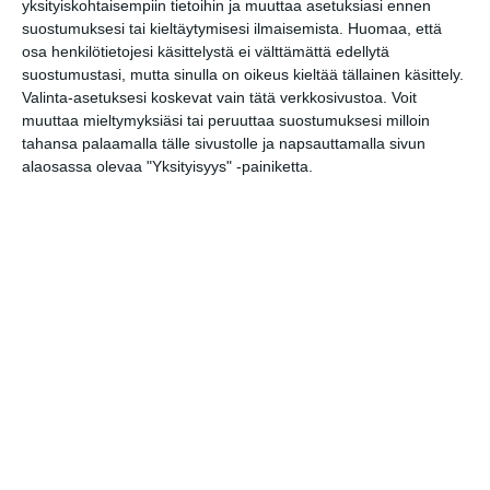
yksityiskohtaisempiin tietoihin ja muuttaa asetuksiasi ennen
suostumuksesi tai kieltäytymisesi ilmaisemista.
Huomaa, että
Osoite
osa henkilötietojesi käsittelystä ei välttämättä edellytä
Pyhän Henrikin aukio 1 A
suostumustasi, mutta sinulla on oikeus kieltää tällainen käsittely.
00140 Helsinki
Valinta-asetuksesi koskevat vain tätä verkkosivustoa. Voit
muuttaa mieltymyksiäsi tai peruuttaa suostumuksesi milloin
tahansa palaamalla tälle sivustolle ja napsauttamalla sivun
alaosassa olevaa "Yksityisyys" -painiketta.
Elokuussa
nautitaan
tunnelmallisista
elokuvista ulkona
Lue lisää
Bassot jyrisevät
Koffin puistossa
Taiteiden yönä
Lue lisää