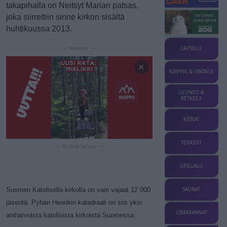
takapihalla on Neitsyt Marian patsas,
joka siirrettiin sinne kirkon sisältä
huhtikuussa 2013.
— Mainos —
LAPSILLE
×
KIRPPIS & VINTAGE
LUONTO &
RETKEILY
KEIKAT
TERASSIT
— Sisältö jatkuu —
GRILLAUS
Suomen Katolisella kirkolla on vain vajaat 12 000
SAUNAT
jäsentä. Pyhän Henrikin katedraali on siis yksi
UIMARANNAT
aniharvoista katolisista kirkoista Suomessa.