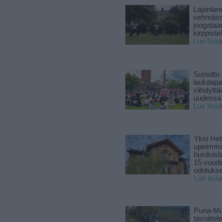
Lapinlan
vehreäss
joogataa
kirppiste
Lue lisää
Suosittu
laulutap
viihdyttä
uudessa
Lue lisää
Yksi Hel
upeimmi
huviloist
15 vuod
odotukse
Lue lisä
Puna-Mu
tavoitte