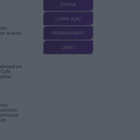
JOOGA
LOMA-AJAT
ren
PIENPANIMOT
tos avautui
UINTI
ikirppikset
t Cafe
pihan
ytyy
aariston
livemusaa
sän