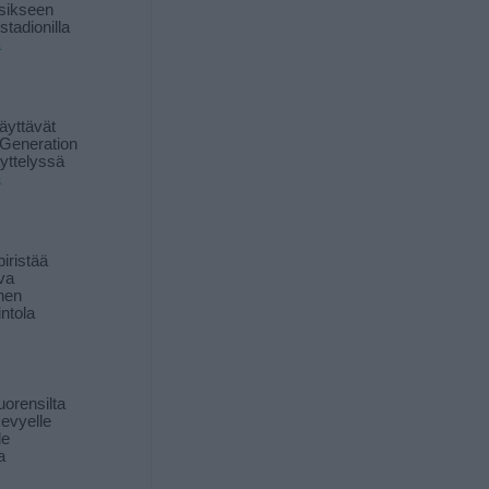
sikseen
 stadionilla
ä
äyttävät
Generation
yttelyssä
ä
iristää
ava
inen
ntola
orensilta
kevyelle
le
a