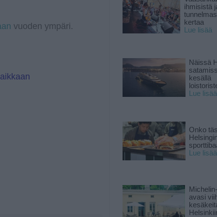
a
I
ihmisistä j
m
n
tunnelmast
kertaa
aan
vuoden ympäri.
Lue lisää
Näissä H
satamis
paikkaan
kesällä
loistoriste
Lue lisää
Onko tä
Helsingi
sporttiba
Lue lisää
Michelin
avasi vii
kesäkeit
Helsinkii