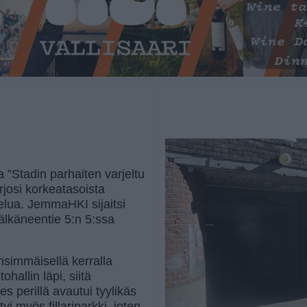
a ”Stadin parhaiten varjeltu
rjosi korkeatasoista
elua. JemmaHKI sijaitsi
Pälkäneentie 5:n 5:ssa
nsimmäisellä kerralla
hallin läpi, siitä
s perillä avautui tyylikäs
tyi myös fillariparkki, joten