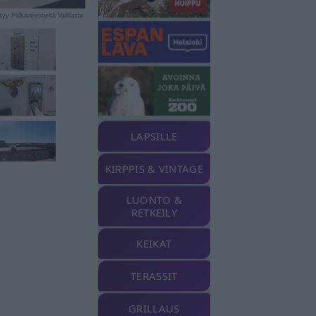
yy Pälkäneentieltä Vallilasta
LAPSILLE
KIRPPIS & VINTAGE
LUONTO &
RETKEILY
KEIKAT
TERASSIT
GRILLAUS