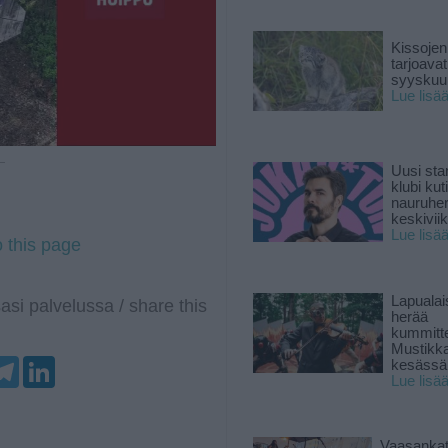
Kissojen
tarjoava
syyskuun
Lue lisä
 —
Uusi sta
klubi kut
nauruhe
keskiviik
Lue lisä
o this page
Lapuala
asi palvelussa / share this
herää
kummitt
Mustikk
T
L
kesässä
e
i
Lue lisä
l
n
e
k
g
e
r
d
Vaasankatu