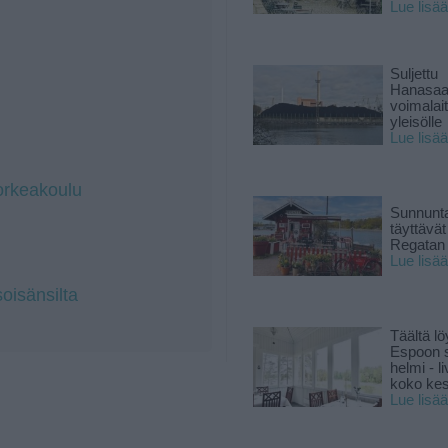
Lue lisää
Suljettu
Hanasaa
voimalai
yleisölle
Lue lisää
orkeakoulu
Sunnunta
täyttävä
Regatan 
Lue lisää
oisänsilta
Täältä lö
Espoon s
helmi - 
koko ke
Lue lisää