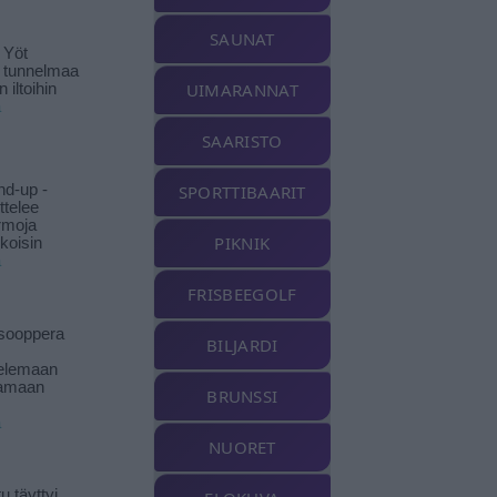
SAUNAT
 Yöt
t tunnelmaa
UIMARANNAT
 iltoihin
ä
SAARISTO
nd-up -
SPORTTIBAARIT
ittelee
rmoja
PIKNIK
koisin
ä
FRISBEEGOLF
isooppera
BILJARDI
elemaan
amaan
BRUNSSI
ä
NUORET
 täyttyi