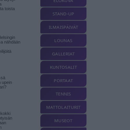
ELOKUVA
a
a toista
STAND-UP
ILMAISPÄIVÄT
elsingin
LOUNAS
sa nähdään
ilijöitä
GALLERIAT
KUNTOSALIT
ssä
PORTAAT
n upein
ari?
TENNIS
MATTOLAITURIT
-kokki
htyisän
MUSEOT
aan
n