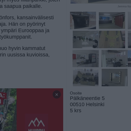
ta saapua paikalle.
Jemma löyt
fors, kansainvälisesti
aaja. Hän on pyörinyt
 ympäri Eurooppaa ja
istyökumppanit.
 nuo hyvin kammatut
rin uusissa kuvioissa,
Osoite
×
Pälkäneentie 5
00510 Helsinki
5 krs