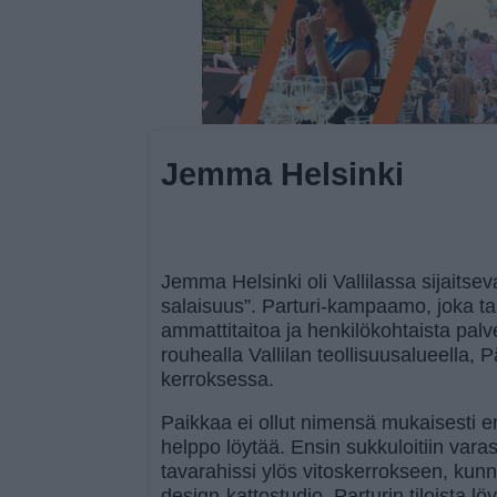
Jemma Helsinki
Jemma Helsinki oli Vallilassa sijaitsev
salaisuus”. Parturi-kampaamo, joka ta
ammattitaitoa ja henkilökohtaista palv
rouhealla Vallilan teollisuusalueella, 
kerroksessa.
Paikkaa ei ollut nimensä mukaisesti e
helppo löytää. Ensin sukkuloitiin varasto
tavarahissi ylös vitoskerrokseen, kunne
design-kattostudio. Parturin tiloista löy