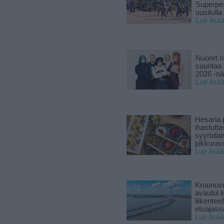
Superpe
uusitulla
Lue lisä
Nuoret n
suuntaa 
2026 -nä
Lue lisä
Hesaria p
ihastutt
syyriala
pikkuravi
Lue lisää
Kruunuvu
avautui 
liikenteel
etuajass
Lue lisää