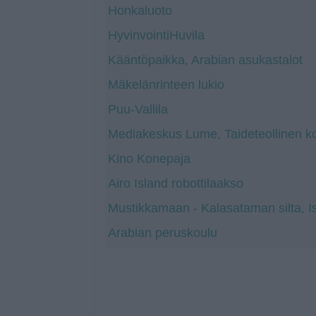
Honkaluoto
HyvinvointiHuvila
Kääntöpaikka, Arabian asukastalot
Mäkelänrinteen lukio
Puu-Vallila
Mediakeskus Lume, Taideteollinen k
Kino Konepaja
Airo Island robottilaakso
Mustikkamaan - Kalasataman silta, Is
Arabian peruskoulu