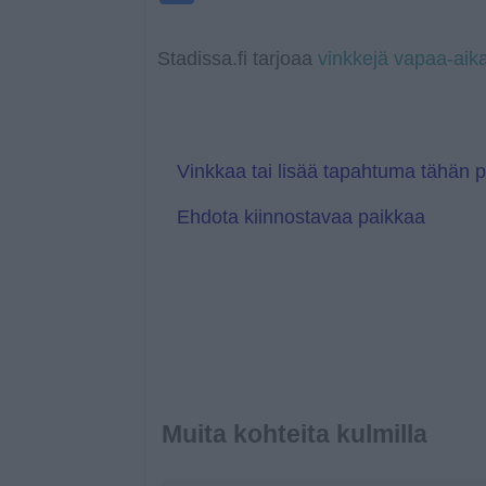
o
p
n
T
g
o
k
p
k
r
e
g
a
r
l
Stadissa.fi tarjoaa
vinkkejä vapaa-aik
n
e
s
T
l
r
a
a
t
n
e
s
l
Vinkkaa tai lisää tapahtuma tähän 
a
t
Ehdota kiinnostavaa paikkaa
e
Muita kohteita kulmilla