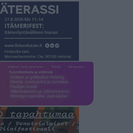
Vinkkaa / lisää tapahtuma
Tietoja
Mediatiedot
Käyntikohteita ja vinkkejä
Grillaus ja grillipaikat Helsing…
Metsät, luontopolut ja luontokei…
Pauligin huvila
Viikkokalenteri ja viikkonumerot…
Helsingin pyörätiet, pyöräilykar…