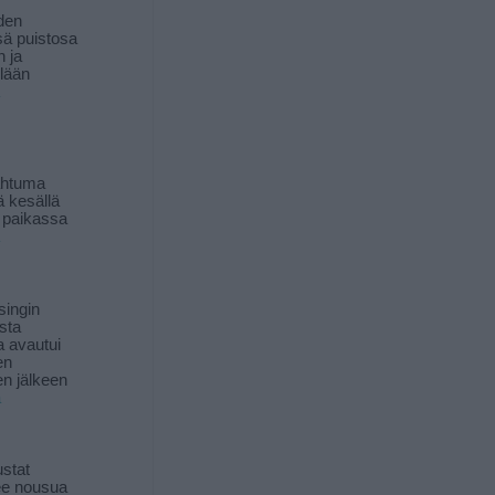
den
ä puistosa
n ja
llään
ahtuma
ä kesällä
 paikassa
singin
sta
a avautui
en
n jälkeen
ä
stat
lee nousua