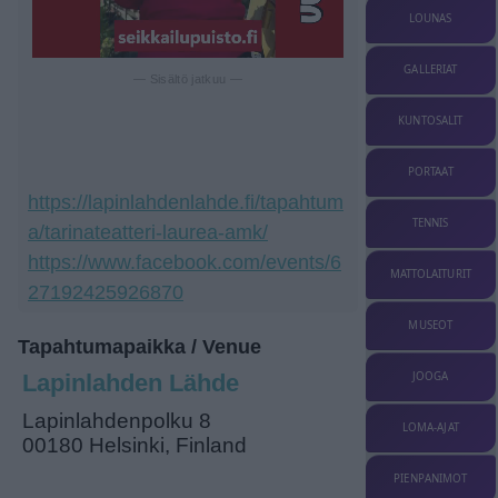
LOUNAS
GALLERIAT
— Sisältö jatkuu —
KUNTOSALIT
PORTAAT
https://lapinlahdenlahde.fi/tapahtum
TENNIS
a/tarinateatteri-laurea-amk/
https://www.facebook.com/events/6
MATTOLAITURIT
27192425926870
MUSEOT
Tapahtumapaikka / Venue
JOOGA
Lapinlahden Lähde
Lapinlahdenpolku 8
LOMA-AJAT
00180 Helsinki, Finland
PIENPANIMOT