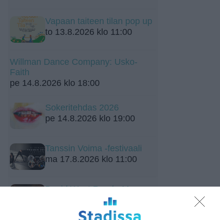
Vapaan taiteen tilan pop up
to 13.8.2026 klo 11:00
Willman Dance Company: Usko-
Faith
pe 14.8.2026 klo 18:00
Sokeritehdas 2026
pe 14.8.2026 klo 19:00
Tanssin Voima -festivaali
ma 17.8.2026 klo 11:00
David West Read - Max
Martin: & Julia
ti 18.8.2026 klo 18:30