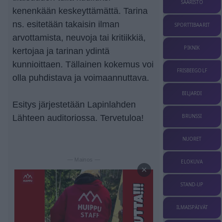
SAARISTO
kenenkään keskeyttämättä. Tarina
ns. esitetään takaisin ilman
SPORTTIBAARIT
arvottamista, neuvoja tai kritiikkiä,
PIKNIK
kertojaa ja tarinan ydintä
kunnioittaen. Tällainen kokemus voi
FRISBEEGOLF
olla puhdistava ja voimaannuttava.
BILJARDI
Esitys järjestetään Lapinlahden
BRUNSSI
Lähteen auditoriossa. Tervetuloa!
NUORET
— Mainos —
ELOKUVA
×
STAND-UP
ILMAISPÄIVÄT