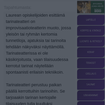
Tapahtumasta:
Laurean opiskelijoiden esittämä
LAPSILLE
tarinateatteri on
improvisaatioteatterin muoto, jossa
KIRPPIS & VINTAGE
yleisön tai ryhmän kertomia
tunnetiloja, ajatuksia tai tarinoita
LUONTO & RETKEILY
tehdään näkyväksi näyttämöllä.
KEIKAT
Tarinateatterissa ei ole
käsikirjoitusta, vaan tilaisuudessa
TERASSIT
kerrotut tarinat näytellään
spontaanisti erilaisin tekniikoin.
GRILLAUS
Tarinateatteri perustuu paikan
SAUNAT
päällä kerrottuihin tarinoihin. Se
UIMARANNAT
tarjoaakin tarinan kertojalle
tilaisuuden tulla kuulluksi