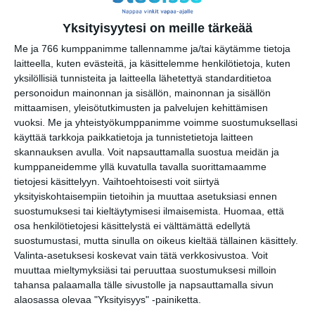
Yksityisyytesi on meille tärkeää
Me ja 766 kumppanimme tallennamme ja/tai käytämme tietoja
laitteella, kuten evästeitä, ja käsittelemme henkilötietoja, kuten
yksilöllisiä tunnisteita ja laitteella lähetettyä standarditietoa
personoidun mainonnan ja sisällön, mainonnan ja sisällön
mittaamisen, yleisötutkimusten ja palvelujen kehittämisen
vuoksi.
Me ja yhteistyökumppanimme voimme suostumuksellasi
Kissojen Yöt tarjoavat
tunnelmaa syyskuun
käyttää tarkkoja paikkatietoja ja tunnistetietoja laitteen
iltoihin
skannauksen avulla. Voit napsauttamalla suostua meidän ja
Lue lisää
kumppaneidemme yllä kuvatulla tavalla suorittamaamme
tietojesi käsittelyyn. Vaihtoehtoisesti voit siirtyä
yksityiskohtaisempiin tietoihin ja muuttaa asetuksiasi ennen
suostumuksesi tai kieltäytymisesi ilmaisemista.
Huomaa, että
osa henkilötietojesi käsittelystä ei välttämättä edellytä
Uusi stand-up -klubi
kutittelee nauruhermoja
suostumustasi, mutta sinulla on oikeus kieltää tällainen käsittely.
keskiviikkoisin
Valinta-asetuksesi koskevat vain tätä verkkosivustoa. Voit
Lue lisää
muuttaa mieltymyksiäsi tai peruuttaa suostumuksesi milloin
tahansa palaamalla tälle sivustolle ja napsauttamalla sivun
alaosassa olevaa "Yksityisyys" -painiketta.