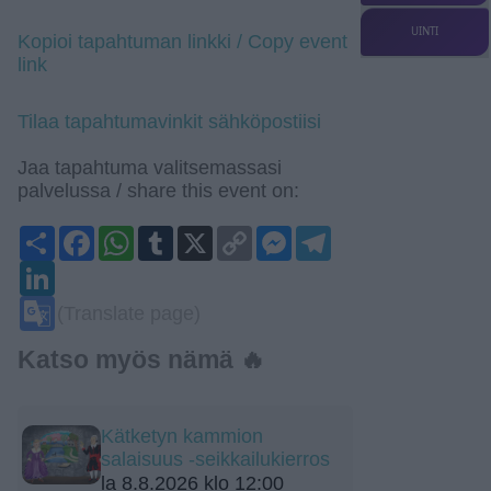
UINTI
Kopioi tapahtuman linkki / Copy event
link
Tilaa tapahtumavinkit sähköpostiisi
Jaa tapahtuma valitsemassasi
palvelussa / share this event on:
Share
Facebook
WhatsApp
Tumblr
X
Copy
Messenger
Telegram
Link
LinkedIn
Google
(Translate page)
Translate
Katso myös nämä 🔥
Kätketyn kammion
salaisuus -seikkailukierros
la 8.8.2026 klo 12:00