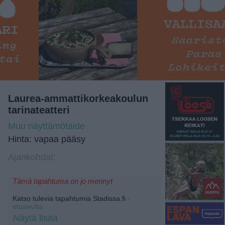
Laurea-ammattikorkeakoulun
tarinateatteri
Muu näyttämötaide
Hinta: vapaa pääsy
Ajankohdat:
Tämä tapahtuma on jo mennyt
Katso tulevia tapahtumia Stadissa.fi
-
etusivulta.
Näytä lisää