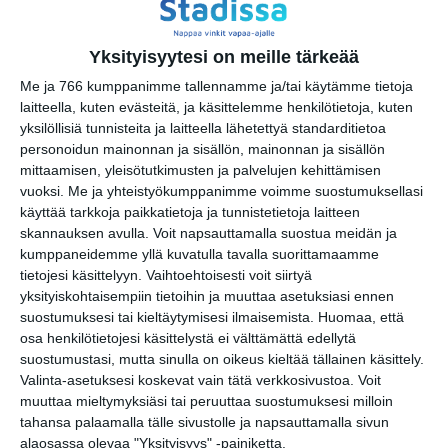
puistokirppikset kesällä
2026
su 16.8.2026 klo 11:00
Yksityisyytesi on meille tärkeää
Me ja 766 kumppanimme tallennamme ja/tai käytämme tietoja
Rivitanssin ilmainen kokeilukerta ja
laitteella, kuten evästeitä, ja käsittelemme henkilötietoja, kuten
alkeiskurssi
yksilöllisiä tunnisteita ja laitteella lähetettyä standarditietoa
ma 17.8.2026 klo 18:00
personoidun mainonnan ja sisällön, mainonnan ja sisällön
mittaamisen, yleisötutkimusten ja palvelujen kehittämisen
vuoksi.
Me ja yhteistyökumppanimme voimme suostumuksellasi
Helsingin kaupungin
käyttää tarkkoja paikkatietoja ja tunnistetietoja laitteen
matkailuneuvonnan pop-up
skannauksen avulla. Voit napsauttamalla suostua meidän ja
ti 18.8.2026 klo 11:00
kumppaneidemme yllä kuvatulla tavalla suorittamaamme
tietojesi käsittelyyn. Vaihtoehtoisesti voit siirtyä
Lavatanssit meren äärellä
yksityiskohtaisempiin tietoihin ja muuttaa asetuksiasi ennen
Merimelojien majalla
suostumuksesi tai kieltäytymisesi ilmaisemista.
Huomaa, että
ke 19.8.2026 klo 18:00
osa henkilötietojesi käsittelystä ei välttämättä edellytä
suostumustasi, mutta sinulla on oikeus kieltää tällainen käsittely.
Valinta-asetuksesi koskevat vain tätä verkkosivustoa. Voit
muuttaa mieltymyksiäsi tai peruuttaa suostumuksesi milloin
tahansa palaamalla tälle sivustolle ja napsauttamalla sivun
alaosassa olevaa "Yksityisyys" -painiketta.