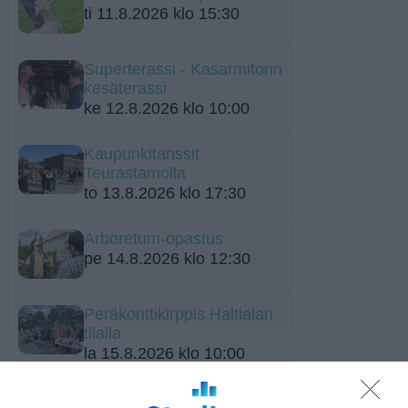
ti 11.8.2026 klo 15:30
Superterassi - Kasarmitorin
kesäterassi
ke 12.8.2026 klo 10:00
Kaupunkitanssit
Teurastamolla
to 13.8.2026 klo 17:30
Arboretum-opastus
pe 14.8.2026 klo 12:30
Peräkonttikirppis Haltialan
tilalla
la 15.8.2026 klo 10:00
Lapinlahden Lähteen