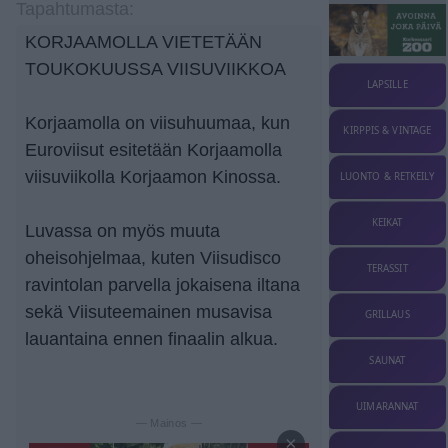
Tapahtumasta:
KORJAAMOLLA VIETETÄÄN
TOUKOKUUSSA VIISUVIIKKOA
LAPSILLE
Korjaamolla on viisuhuumaa, kun
KIRPPIS & VINTAGE
Euroviisut esitetään Korjaamolla
viisuviikolla Korjaamon Kinossa.
LUONTO & RETKEILY
KEIKAT
Luvassa on myös muuta
oheisohjelmaa, kuten Viisudisco
TERASSIT
ravintolan parvella jokaisena iltana
sekä Viisuteemainen musavisa
GRILLAUS
lauantaina ennen finaalin alkua.
SAUNAT
UIMARANNAT
— Mainos —
×