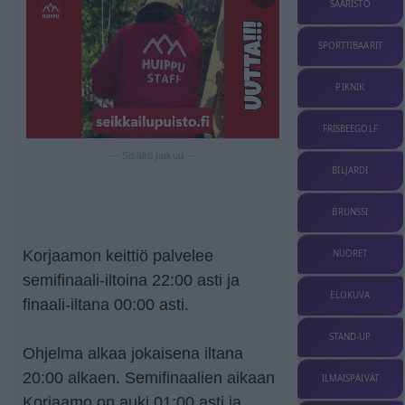
SAARISTO
SPORTTIBAARIT
PIKNIK
FRISBEEGOLF
— Sisältö jatkuu —
BILJARDI
BRUNSSI
Korjaamon keittiö palvelee
NUORET
semifinaali-iltoina 22:00 asti ja
ELOKUVA
finaali-iltana 00:00 asti.
STAND-UP
Ohjelma alkaa jokaisena iltana
20:00 alkaen. Semifinaalien aikaan
ILMAISPÄIVÄT
Korjaamo on auki 01:00 asti ja