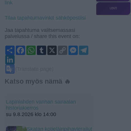
link
UINTI
Tilaa tapahtumavinkit sähköpostiisi
Jaa tapahtuma valitsemassasi
palvelussa / share this event on:
Share
Facebook
WhatsApp
Tumblr
X
Copy
Messenger
Telegram
Link
LinkedIn
Google
(Translate page)
Translate
Katso myös nämä 🔥
Lapinlahden vanhan sairaalan
historiakierros
su 9.8.2026 klo 14:00
Skatan kotieläinpihavierailut