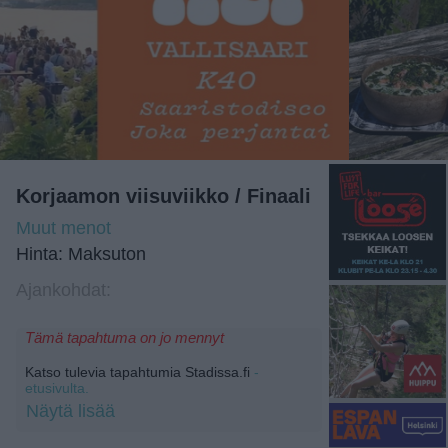
Korjaamon viisuviikko / Finaali
Muut menot
Hinta: Maksuton
Ajankohdat:
Tämä tapahtuma on jo mennyt
Katso tulevia tapahtumia Stadissa.fi
-
etusivulta.
Näytä lisää