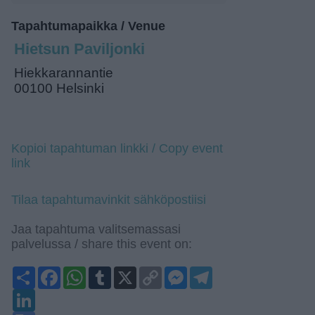
Tapahtumapaikka / Venue
Hietsun Paviljonki
Hiekkarannantie
00100 Helsinki
Kopioi tapahtuman linkki / Copy event
link
Tilaa tapahtumavinkit sähköpostiisi
Jaa tapahtuma valitsemassasi
palvelussa / share this event on:
Share
Facebook
WhatsApp
Tumblr
X
Copy
Messenger
Telegram
Link
LinkedIn