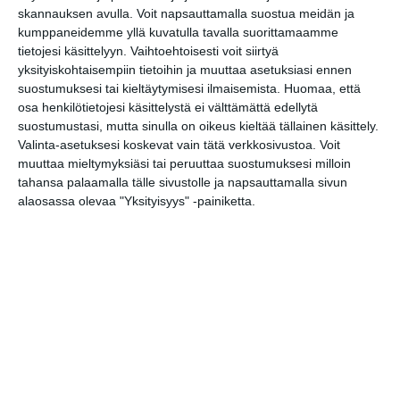
skannauksen avulla. Voit napsauttamalla suostua meidän ja
Etno-Espa 2026
kumppaneidemme yllä kuvatulla tavalla suorittamaamme
ti 11.8.2026 klo 16:00
tietojesi käsittelyyn. Vaihtoehtoisesti voit siirtyä
yksityiskohtaisempiin tietoihin ja muuttaa asetuksiasi ennen
suostumuksesi tai kieltäytymisesi ilmaisemista.
Huomaa, että
Malmin tapahtumakesä
osa henkilötietojesi käsittelystä ei välttämättä edellytä
elokuu 2026: Teini-Pää,
suostumustasi, mutta sinulla on oikeus kieltää tällainen käsittely.
Aarne Alligaattori, Lyyti,
Valinta-asetuksesi koskevat vain tätä verkkosivustoa. Voit
Steve ‘n’ Seagulls, Antti
muuttaa mieltymyksiäsi tai peruuttaa suostumuksesi milloin
Paalanen, kukkatalo ja ANI
tahansa palaamalla tälle sivustolle ja napsauttamalla sivun
to 13.8.2026 klo 17:30
alaosassa olevaa "Yksityisyys" -painiketta.
Alō Live: Frederik Valentin
(DK), murrettumeri, Apeak
& Queendyster, Romance
Relic
to 13.8.2026 klo 18:00
Meksiko A Cappella
to 13.8.2026 klo 19:00