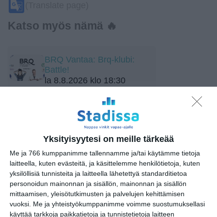
Google
(Translate page)
Translate
Katso myös nämä 🔥
BRQ Vantaa: Brq-klubi:
Battle!
la 8.8.2026 klo 18:30
Lapinlahti Live!
su 9.8.2026 klo 13:00
Yksityisyytesi on meille tärkeää
Sointi Jazz Ensemble: Mare
Me ja 766 kumppanimme tallennamme ja/tai käytämme tietoja
mare (Sointien Kalasatama)
laitteella, kuten evästeitä, ja käsittelemme henkilötietoja, kuten
su 9.8.2026 klo 15:00
yksilöllisiä tunnisteita ja laitteella lähetettyä standarditietoa
personoidun mainonnan ja sisällön, mainonnan ja sisällön
Storyville Country Festival: Ninni
mittaamisen, yleisötutkimusten ja palvelujen kehittämisen
Poijärvi Trio
vuoksi.
Me ja yhteistyökumppanimme voimme suostumuksellasi
su 9.8.2026 klo 15:00
käyttää tarkkoja paikkatietoja ja tunnistetietoja laitteen