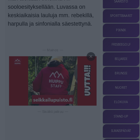
SAARISTO
sooloesityksellään. Luvassa on
keskiaikaisia lauluja mm. rebekillä,
SPORTTIBAARIT
harpulla ja sinfonialla säestettynä.
PIKNIK
FRISBEEGOLF
— Mainos —
×
BILJARDI
BRUNSSI
NUORET
ELOKUVA
— Sisältö jatkuu —
STAND-UP
ILMAISPÄIVÄT