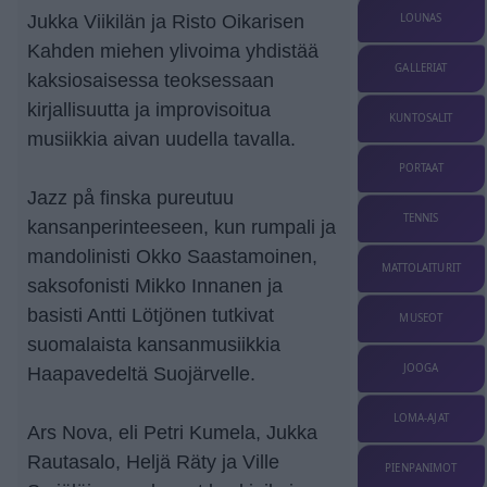
LOUNAS
Jukka Viikilän ja Risto Oikarisen
Kahden miehen ylivoima yhdistää
GALLERIAT
kaksiosaisessa teoksessaan
kirjallisuutta ja improvisoitua
KUNTOSALIT
musiikkia aivan uudella tavalla.
PORTAAT
Jazz på finska pureutuu
TENNIS
kansanperinteeseen, kun rumpali ja
mandolinisti Okko Saastamoinen,
MATTOLAITURIT
saksofonisti Mikko Innanen ja
basisti Antti Lötjönen tutkivat
MUSEOT
suomalaista kansanmusiikkia
JOOGA
Haapavedeltä Suojärvelle.
LOMA-AJAT
Ars Nova, eli Petri Kumela, Jukka
Rautasalo, Heljä Räty ja Ville
PIENPANIMOT