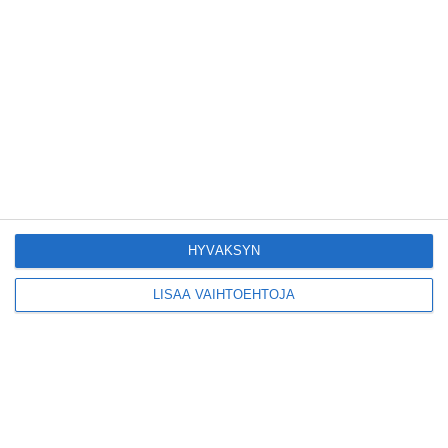
Pitbull sai lisäkonsertin
Helsinkiin I'm Back -
kiertueelleen
Lue lisää
Yleisölle avattu 112-
vuotiaan laivan sauna
HYVÄKSYN
antaa pehmeät löylyt
Lue lisää
LISÄÄ VAIHTOEHTOJA
Tämän leipomo-
kahvilan
karjalanpiirakoilla on
EU-sertifikaatti
Lue lisää