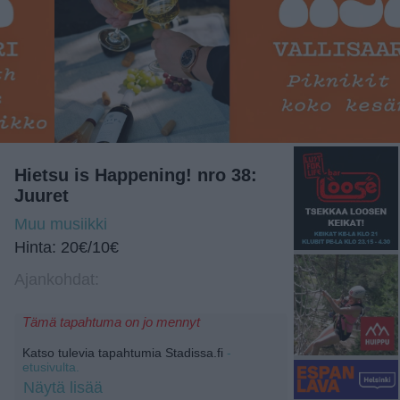
Hietsu is Happening! nro 38:
Juuret
Muu musiikki
Hinta: 20€/10€
Ajankohdat:
Tämä tapahtuma on jo mennyt
Katso tulevia tapahtumia Stadissa.fi
-
etusivulta.
Näytä lisää