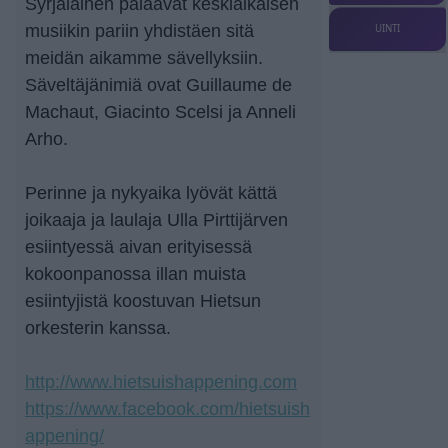
Syrjäläinen palaavat keskiaikaisen
musiikin pariin yhdistäen sitä
UINTI
meidän aikamme sävellyksiin.
Säveltäjänimiä ovat Guillaume de
Machaut, Giacinto Scelsi ja Anneli
Arho.
Perinne ja nykyaika lyövät kättä
joikaaja ja laulaja Ulla Pirttijärven
esiintyessä aivan erityisessä
kokoonpanossa illan muista
esiintyjistä koostuvan Hietsun
orkesterin kanssa.
http://www.hietsuishappening.com
https://www.facebook.com/hietsuish
appening/