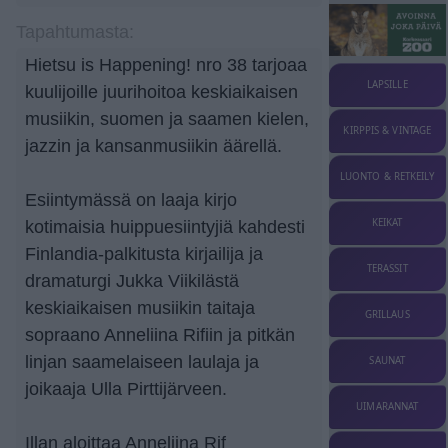
Tapahtumasta:
Hietsu is Happening! nro 38 tarjoaa
LAPSILLE
kuulijoille juurihoitoa keskiaikaisen
musiikin, suomen ja saamen kielen,
KIRPPIS & VINTAGE
jazzin ja kansanmusiikin äärellä.
LUONTO & RETKEILY
Esiintymässä on laaja kirjo
KEIKAT
kotimaisia huippuesiintyjiä kahdesti
Finlandia-palkitusta kirjailija ja
TERASSIT
dramaturgi Jukka Viikilästä
keskiaikaisen musiikin taitaja
GRILLAUS
sopraano Anneliina Rifiin ja pitkän
linjan saamelaiseen laulaja ja
SAUNAT
joikaaja Ulla Pirttijärveen.
UIMARANNAT
Illan aloittaa Anneliina Rif