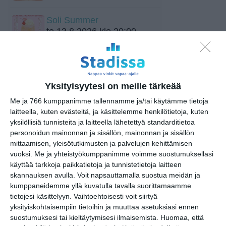
Soli Summer
to 13.8.2026 klo 20:00
Flow Festival 2026
la 15.8.2026 klo 14:00
Yksityisyytesi on meille tärkeää
Me ja 766 kumppanimme tallennamme ja/tai käytämme tietoja
Biergarten Live: Afrojazz Quintet
laitteella, kuten evästeitä, ja käsittelemme henkilötietoja, kuten
feat. Meissa Niang.
yksilöllisiä tunnisteita ja laitteella lähetettyä standarditietoa
la 15.8.2026 klo 19:00
personoidun mainonnan ja sisällön, mainonnan ja sisällön
mittaamisen, yleisötutkimusten ja palvelujen kehittämisen
Meritallin DJ-ilta
vuoksi.
Me ja yhteistyökumppanimme voimme suostumuksellasi
la 15.8.2026 klo 20:00
käyttää tarkkoja paikkatietoja ja tunnistetietoja laitteen
skannauksen avulla. Voit napsauttamalla suostua meidän ja
kumppaneidemme yllä kuvatulla tavalla suorittamaamme
Jazzy Jam Sunday
tietojesi käsittelyyn. Vaihtoehtoisesti voit siirtyä
su 16.8.2026 klo 18:30
yksityiskohtaisempiin tietoihin ja muuttaa asetuksiasi ennen
suostumuksesi tai kieltäytymisesi ilmaisemista.
Huomaa, että