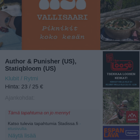
Author & Punisher (US),
Statiqbloom (US)
Klubit / Rytmi
Hinta: 23 / 25 €
Ajankohdat:
Tämä tapahtuma on jo mennyt
Katso tulevia tapahtumia Stadissa.fi
-
etusivulta.
Näytä lisää