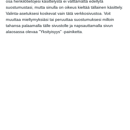
osa henkilötietojesi käsittelystä ei välttämättä edellytä
suostumustasi, mutta sinulla on oikeus kieltää tällainen käsittely.
Valinta-asetuksesi koskevat vain tätä verkkosivustoa. Voit
muuttaa mieltymyksiäsi tai peruuttaa suostumuksesi milloin
tahansa palaamalla tälle sivustolle ja napsauttamalla sivun
alaosassa olevaa "Yksityisyys" -painiketta.
Kissojen Yöt tarjoavat
tunnelmaa syyskuun
iltoihin
Lue lisää
Uusi stand-up -klubi
kutittelee nauruhermoja
keskiviikkoisin
Lue lisää