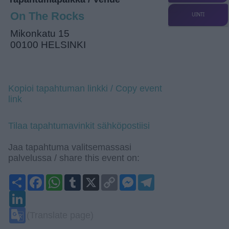
On The Rocks
UINTI
Mikonkatu 15
00100 HELSINKI
Kopioi tapahtuman linkki / Copy event
link
Tilaa tapahtumavinkit sähköpostiisi
Jaa tapahtuma valitsemassasi
palvelussa / share this event on:
Share
Facebook
WhatsApp
Tumblr
X
Copy
Messenger
Telegram
Link
LinkedIn
Google
(Translate page)
Translate