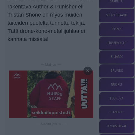
SAARISTO
rakentava Author & Punisher eli
Tristan Shone on myös muiden
SPORTTIBAARIT
taiteiden puolelta tunnettu tekijä.
PIKNIK
Tätä drone-kone-metallijuhlaa ei
kannata missata!
FRISBEEGOLF
BILJARDI
— Mainos —
×
BRUNSSI
NUORET
ELOKUVA
STAND-UP
— Sisältö jatkuu —
ILMAISPÄIVÄT