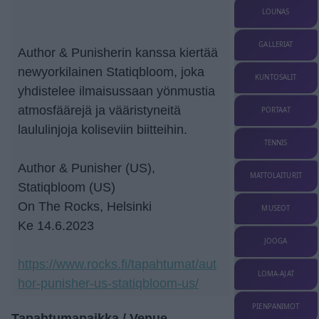
LOUNAS
GALLERIAT
Author & Punisherin kanssa kiertää
newyorkilainen Statiqbloom, joka
KUNTOSALIT
yhdistelee ilmaisussaan yönmustia
atmosfäärejä ja vääristyneitä
PORTAAT
laululinjoja koliseviin biitteihin.
TENNIS
Author & Punisher (US),
MATTOLAITURIT
Statiqbloom (US)
On The Rocks, Helsinki
MUSEOT
Ke 14.6.2023
JOOGA
https://www.rocks.fi/tapahtumat/aut
LOMA-AJAT
hor-punisher-us-statiqbloom-us/
PIENPANIMOT
Tapahtumapaikka / Venue