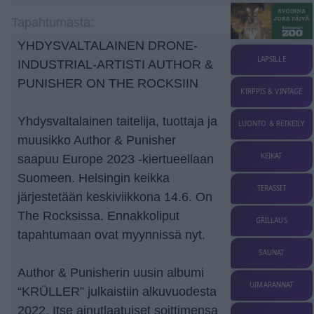
Tapahtumasta:
YHDYSVALTALAINEN DRONE-
LAPSILLE
INDUSTRIAL-ARTISTI AUTHOR &
PUNISHER ON THE ROCKSIIN
KIRPPIS & VINTAGE
Yhdysvaltalainen taitelija, tuottaja ja
LUONTO & RETKEILY
muusikko Author & Punisher
KEIKAT
saapuu Europe 2023 -kiertueellaan
Suomeen. Helsingin keikka
TERASSIT
järjestetään keskiviikkona 14.6. On
The Rocksissa. Ennakkoliput
GRILLAUS
tapahtumaan ovat myynnissä nyt.
SAUNAT
Author & Punisherin uusin albumi
UIMARANNAT
“KRÜLLER” julkaistiin alkuvuodesta
2022. Itse ainutlaatuiset soittimensa