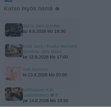
Katso myös nämä 🔥
Jazzy Jam Sunday
su 9.8.2026 klo 18:30
Gula Jazz - Rocka Merilahti
Summer Jazz Band
ke 12.8.2026 klo 17:00
Soli Summer
to 13.8.2026 klo 20:00
Vallisaaren K40
saaristodisco 🪩🥂
pe 14.8.2026 klo 19:30