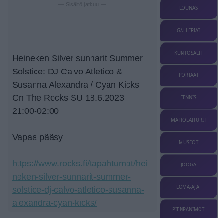
— Sisältö jatkuu —
LOUNAS
GALLERIAT
KUNTOSALIT
Heineken Silver sunnarit Summer
Solstice: DJ Calvo Atletico &
PORTAAT
Susanna Alexandra / Cyan Kicks
On The Rocks SU 18.6.2023
TENNIS
21:00-02:00
MATTOLAITURIT
Vapaa pääsy
MUSEOT
https://www.rocks.fi/tapahtumat/hei
JOOGA
neken-silver-sunnarit-summer-
LOMA-AJAT
solstice-dj-calvo-atletico-susanna-
alexandra-cyan-kicks/
PIENPANIMOT