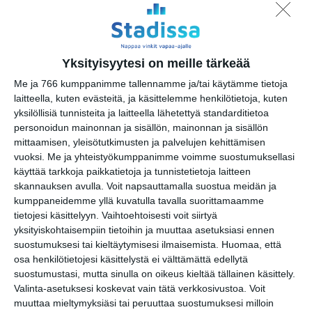
Grotesk Terrace Clubs
pe 14.8.2026 klo 22:00
Flow Festival 2026
Yksityisyytesi on meille tärkeää
la 15.8.2026 klo 14:00
Me ja 766 kumppanimme tallennamme ja/tai käytämme tietoja
laitteella, kuten evästeitä, ja käsittelemme henkilötietoja, kuten
yksilöllisiä tunnisteita ja laitteella lähetettyä standarditietoa
Héctor Lepe Quartet
personoidun mainonnan ja sisällön, mainonnan ja sisällön
la 15.8.2026 klo 18:00
mittaamisen, yleisötutkimusten ja palvelujen kehittämisen
vuoksi.
Me ja yhteistyökumppanimme voimme suostumuksellasi
Puotilan Kartanon Kesä
käyttää tarkkoja paikkatietoja ja tunnistetietoja laitteen
la 15.8.2026 klo 19:00
skannauksen avulla. Voit napsauttamalla suostua meidän ja
kumppaneidemme yllä kuvatulla tavalla suorittamaamme
tietojesi käsittelyyn. Vaihtoehtoisesti voit siirtyä
Jamma Jamma Jamit
yksityiskohtaisempiin tietoihin ja muuttaa asetuksiasi ennen
ti 18.8.2026 klo 18:00
suostumuksesi tai kieltäytymisesi ilmaisemista.
Huomaa, että
osa henkilötietojesi käsittelystä ei välttämättä edellytä
suostumustasi, mutta sinulla on oikeus kieltää tällainen käsittely.
Kehro Oinas Live Lounge
Valinta-asetuksesi koskevat vain tätä verkkosivustoa. Voit
ke 19.8.2026 klo 19:30
muuttaa mieltymyksiäsi tai peruuttaa suostumuksesi milloin