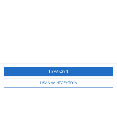
Yleisölle avattu 112-
vuotiaan laivan sauna
antaa pehmeät löylyt
Lue lisää
Tämän leipomo-
kahvilan
karjalanpiirakoilla on
EU-sertifikaatti
Lue lisää
HYVÄKSYN
Konepajan näyttämö toi
LISÄÄ VAIHTOEHTOJA
kiinnostavia toimijoita
Vallilaan
Lue lisää