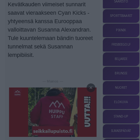
SAARISTO
Kevätkauden viimeiset sunnarit
saavat vieraakseen Cyan Kicks -
SPORTTIBAARIT
yhtyeensä kanssa Eurooppaa
valloittavan Susanna Alexandran.
PIKNIK
Tule kuuntelemaan bändin tuoreet
FRISBEEGOLF
tunnelmat sekä Susannan
lempibiisit.
BILJARDI
BRUNSSI
— Mainos —
×
NUORET
ELOKUVA
STAND-UP
ILMAISPÄIVÄT