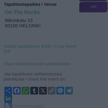
Tapahtumapaikka / Venue
UINTI
On The Rocks
Mikonkatu 15
00100 HELSINKI
Kopioi tapahtuman linkki / Copy event
link
Tilaa tapahtumavinkit sähköpostiisi
Jaa tapahtuma valitsemassasi
palvelussa / share this event on:
Share
Facebook
WhatsApp
Tumblr
X
Copy
Messenger
Telegram
Link
LinkedIn
Google
(Translate page)
Translate