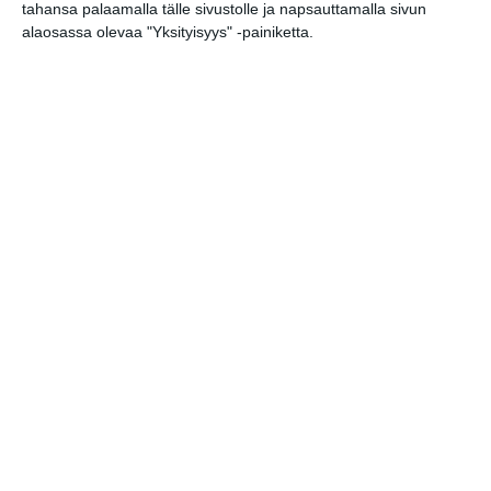
tahansa palaamalla tälle sivustolle ja napsauttamalla sivun
alaosassa olevaa "Yksityisyys" -painiketta.
Elokuussa nautitaan
tunnelmallisista
elokuvista ulkona
Lue lisää
Bassot jyrisevät Koffin
puistossa Taiteiden
yönä
Lue lisää