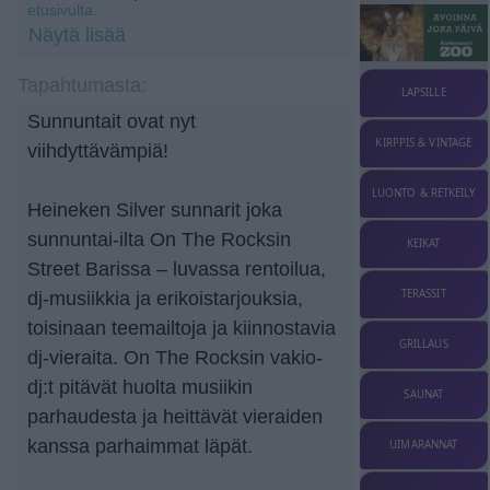
etusivulta.
Näytä lisää
Tapahtumasta:
LAPSILLE
Sunnuntait ovat nyt
KIRPPIS & VINTAGE
viihdyttävämpiä!
LUONTO & RETKEILY
Heineken Silver sunnarit joka
sunnuntai-ilta On The Rocksin
KEIKAT
Street Barissa – luvassa rentoilua,
TERASSIT
dj-musiikkia ja erikoistarjouksia,
toisinaan teemailtoja ja kiinnostavia
GRILLAUS
dj-vieraita. On The Rocksin vakio-
dj:t pitävät huolta musiikin
SAUNAT
parhaudesta ja heittävät vieraiden
kanssa parhaimmat läpät.
UIMARANNAT