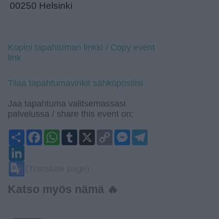
00250 Helsinki
Kopioi tapahtuman linkki / Copy event
link
Tilaa tapahtumavinkit sähköpostiisi
Jaa tapahtuma valitsemassasi
palvelussa / share this event on:
Share
Facebook
WhatsApp
Tumblr
X
Copy
Messenger
Telegram
Link
LinkedIn
Google
(Translate page)
Translate
Katso myös nämä 🔥