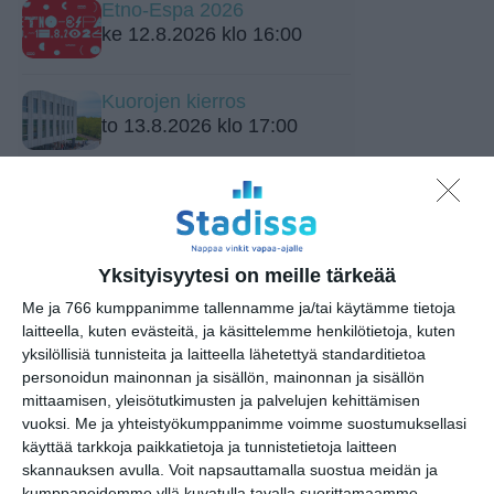
Etno-Espa 2026
ke 12.8.2026 klo 16:00
Kuorojen kierros
to 13.8.2026 klo 17:00
Alō Live: Frederik Valentin
(DK), murrettumeri, Apeak
& Queendyster, Romance
Relic
Yksityisyytesi on meille tärkeää
to 13.8.2026 klo 18:00
Me ja 766 kumppanimme tallennamme ja/tai käytämme tietoja
laitteella, kuten evästeitä, ja käsittelemme henkilötietoja, kuten
Meksiko A Cappella
yksilöllisiä tunnisteita ja laitteella lähetettyä standarditietoa
to 13.8.2026 klo 19:00
personoidun mainonnan ja sisällön, mainonnan ja sisällön
mittaamisen, yleisötutkimusten ja palvelujen kehittämisen
vuoksi.
Me ja yhteistyökumppanimme voimme suostumuksellasi
Sointi Jazz Ensemble: Early
käyttää tarkkoja paikkatietoja ja tunnistetietoja laitteen
One Morning, Eternity
skannauksen avulla. Voit napsauttamalla suostua meidän ja
Sculpture (Sointien
kumppaneidemme yllä kuvatulla tavalla suorittamaamme