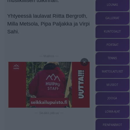
musiikillisen tulkinnan.
LOUNAS
Yhtyeessä laulavat Riitta Bergroth,
GALLERIAT
Milla Metsola, Pipa Paljakka ja Virpi
Sahi.
KUNTOSALIT
PORTAAT
— Mainos —
TENNIS
×
MATTOLAITURIT
MUSEOT
JOOGA
LOMA-AJAT
— Sisältö jatkuu —
PIENPANIMOT