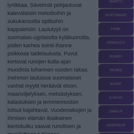
SAARISTO
lyriikkaa. Sävelmät pohjautuvat
kalevalaisiin melodioihin ja
SPORTTIBAARIT
sukukansoilta opittuihin
kappaleisiin. Laulutyyli on
PIKNIK
suomalais-ugrilaisilta kyläkuoroilta,
FRISBEEGOLF
joiden karhea sointi-ihanne
poikkeaa taidelaulusta. Puvut
BILJARDI
kertovat runojen kulta-ajan
muodista tuhannen vuoden takaa.
BRUNSSI
Inehmon lauluissa suomalaiset
NUORET
vanhat myytit heräävät eloon,
maanviljelyksen, metsästyksen,
ELOKUVA
kalastuksen ja lemmennoston
loitsut kajahtavat. Vuodenaikojen ja
STAND-UP
ihmisen elämän ikiaikainen
ILMAISPÄIVÄT
kiertokulku saavat runollisen ja