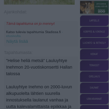
Ajankohdat:
LAPSILLE
Tämä tapahtuma on jo mennyt
Katso tulevia tapahtumia Stadissa.fi
-
KIRPPIS & VINTAGE
etusivulta.
Näytä lisää
LUONTO & RETKEILY
Tapahtumasta:
KEIKAT
”Helise heliä metsä” Lauluyhtye
TERASSIT
Inehmon 20-vuotiskonsertti Hallan
talossa
GRILLAUS
Lauluyhtye Inehmo on 2000-luvun
SAUNAT
alkupuolelta lähtien suurella
UIMARANNAT
innostuksella laulanut vanhaa ja
uutta kalevalamittaista epiikkaa ja