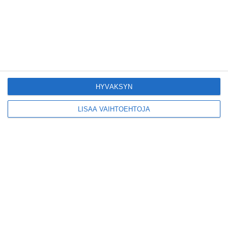
Yleisölle avattu 112-
vuotiaan laivan sauna
antaa pehmeät löylyt
Lue lisää
HYVÄKSYN
LISÄÄ VAIHTOEHTOJA
Tämän leipomo-
kahvilan
karjalanpiirakoilla on
EU-sertifikaatti
Lue lisää
Konepajan näyttämö toi
kiinnostavia toimijoita
Vallilaan
Lue lisää