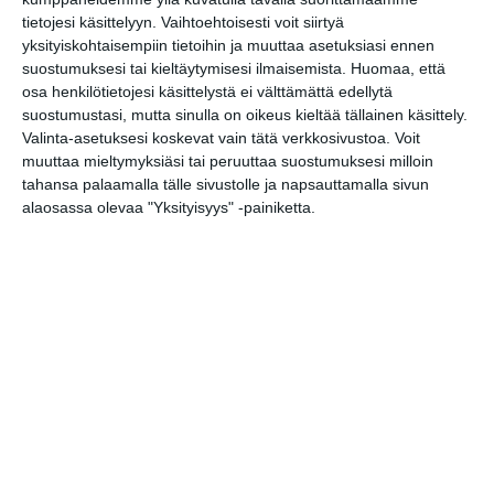
Kalasatama)
tietojesi käsittelyyn. Vaihtoehtoisesti voit siirtyä
su 16.8.2026 klo 15:00
yksityiskohtaisempiin tietoihin ja muuttaa asetuksiasi ennen
suostumuksesi tai kieltäytymisesi ilmaisemista.
Huomaa, että
Malmin tapahtumakesä
osa henkilötietojesi käsittelystä ei välttämättä edellytä
elokuu 2026: Teini-Pää,
suostumustasi, mutta sinulla on oikeus kieltää tällainen käsittely.
Aarne Alligaattori, Lyyti,
Valinta-asetuksesi koskevat vain tätä verkkosivustoa. Voit
Steve ‘n’ Seagulls, Antti
muuttaa mieltymyksiäsi tai peruuttaa suostumuksesi milloin
Paalanen, kukkatalo ja ANI
tahansa palaamalla tälle sivustolle ja napsauttamalla sivun
ti 18.8.2026 klo 16:00
alaosassa olevaa "Yksityisyys" -painiketta.
Kuupuu: Konsertti
ti 18.8.2026 klo 18:00
Ilta Mellerin kanssa
ke 19.8.2026 klo 18:30
Juhlaviikot: Huvilan
konsertit 2026
ke 19.8.2026 klo 19:00