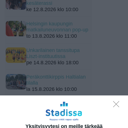
kesäterassi
ke 12.8.2026 klo 10:00
Helsingin kaupungin
matkailuneuvonnan pop-up
to 13.8.2026 klo 11:00
Unkarilainen tanssitupa
Liszt-instituutissa
pe 14.8.2026 klo 18:00
Peräkonttikirppis Haltialan
tilalla
la 15.8.2026 klo 10:00
Vantaan Ikean
peräkonttikirppis
su 16.8.2026 klo 09:00
Yksityisyytesi on meille tärkeää