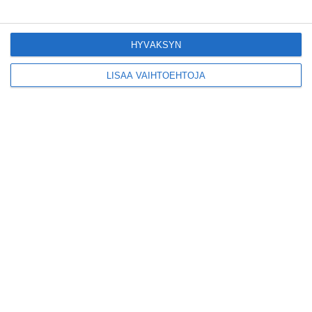
kiinnostavia toimijoita
Vallilaan
Lue lisää
HYVÄKSYN
LISÄÄ VAIHTOEHTOJA
Suosittu esitys tekee
joukkuevoimistelun
kääntöpuolia näkyväksi
Lue lisää
Yrjönkadun uimahalli
avautui pitkän
odotuksen jälkeen
Lue lisää
Tämä lavarunous-ilta on
tiettävästi ainoa