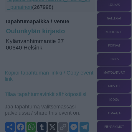
LOUNAS
_punainen
(267998)
GALLERIAT
Tapahtumapaikka / Venue
Oulunkylän kirjasto
KUNTOSALIT
Kylänvanhimmantie 27
PORTAAT
00640 Helsinki
TENNIS
Kopioi tapahtuman linkki / Copy event
MATTOLAITURIT
link
MUSEOT
Tilaa tapahtumavinkit sähköpostiisi
JOOGA
Jaa tapahtuma valitsemassasi
palvelussa / share this event on:
LOMA-AJAT
Share
Facebook
WhatsApp
Tumblr
X
Copy
Messenger
Telegram
PIENPANIMOT
Link