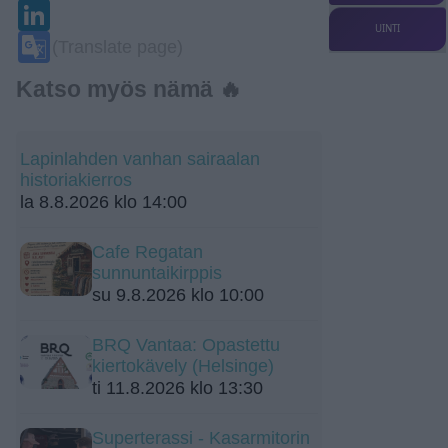
LinkedIn
UINTI
Google
(Translate page)
Translate
Katso myös nämä 🔥
Lapinlahden vanhan sairaalan
historiakierros
la 8.8.2026 klo 14:00
Cafe Regatan
sunnuntaikirppis
su 9.8.2026 klo 10:00
BRQ Vantaa: Opastettu
kiertokävely (Helsinge)
ti 11.8.2026 klo 13:30
Superterassi - Kasarmitorin