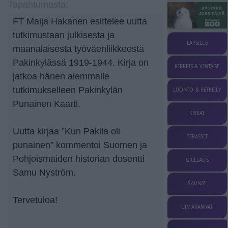
Tapahtumasta:
FT Maija Hakanen esittelee uutta
tutkimustaan julkisesta ja
LAPSILLE
maanalaisesta työväenliikkeestä
Pakinkylässä 1919-1944. Kirja on
KIRPPIS & VINTAGE
jatkoa hänen aiemmalle
tutkimukselleen Pakinkylän
LUONTO & RETKEILY
Punainen Kaarti.
KEIKAT
Uutta kirjaa ”Kun Pakila oli
TERASSIT
punainen” kommentoi Suomen ja
Pohjoismaiden historian dosentti
GRILLAUS
Samu Nyström.
SAUNAT
Tervetuloa!
UIMARANNAT