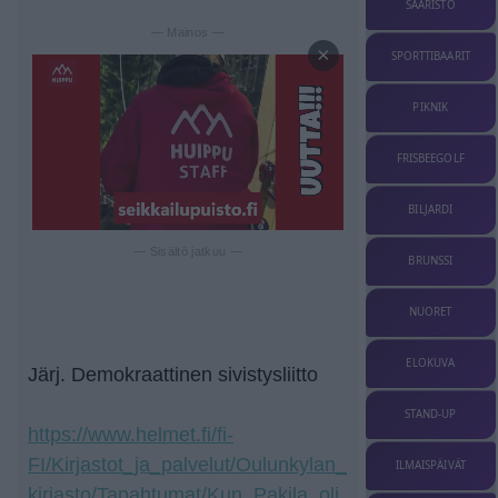
SAARISTO
— Mainos —
×
SPORTTIBAARIT
PIKNIK
FRISBEEGOLF
BILJARDI
— Sisältö jatkuu —
BRUNSSI
NUORET
ELOKUVA
Järj. Demokraattinen sivistysliitto
STAND-UP
https://www.helmet.fi/fi-
FI/Kirjastot_ja_palvelut/Oulunkylan_
ILMAISPÄIVÄT
kirjasto/Tapahtumat/Kun_Pakila_oli