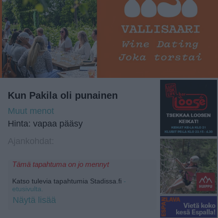
Kun Pakila oli punainen
Muut menot
Hinta: vapaa pääsy
Ajankohdat:
Tämä tapahtuma on jo mennyt
Katso tulevia tapahtumia Stadissa.fi
-
etusivulta.
Näytä lisää