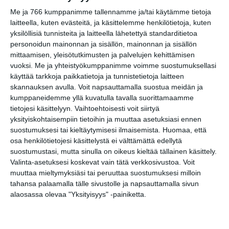
Skatan kotieläinpihavierailut
Me ja 766 kumppanimme tallennamme ja/tai käytämme tietoja
ma 17.8.2026 klo 15:30
laitteella, kuten evästeitä, ja käsittelemme henkilötietoja, kuten
yksilöllisiä tunnisteita ja laitteella lähetettyä standarditietoa
personoidun mainonnan ja sisällön, mainonnan ja sisällön
Arboretum-opastus
mittaamisen, yleisötutkimusten ja palvelujen kehittämisen
ti 18.8.2026 klo 12:30
vuoksi.
Me ja yhteistyökumppanimme voimme suostumuksellasi
käyttää tarkkoja paikkatietoja ja tunnistetietoja laitteen
skannauksen avulla. Voit napsauttamalla suostua meidän ja
kumppaneidemme yllä kuvatulla tavalla suorittamaamme
tietojesi käsittelyyn. Vaihtoehtoisesti voit siirtyä
yksityiskohtaisempiin tietoihin ja muuttaa asetuksiasi ennen
suostumuksesi tai kieltäytymisesi ilmaisemista.
Huomaa, että
osa henkilötietojesi käsittelystä ei välttämättä edellytä
suostumustasi, mutta sinulla on oikeus kieltää tällainen käsittely.
Elokuussa nautitaan
Valinta-asetuksesi koskevat vain tätä verkkosivustoa. Voit
tunnelmallisista
muuttaa mieltymyksiäsi tai peruuttaa suostumuksesi milloin
elokuvista ulkona
tahansa palaamalla tälle sivustolle ja napsauttamalla sivun
Lue lisää
alaosassa olevaa "Yksityisyys" -painiketta.