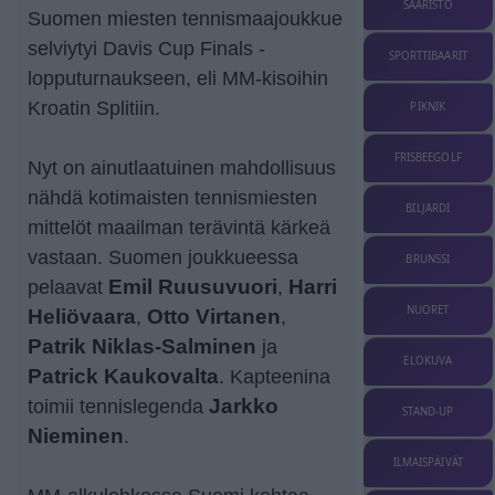
SAARISTO
Suomen miesten tennismaajoukkue
selviytyi Davis Cup Finals -
SPORTTIBAARIT
lopputurnaukseen, eli MM-kisoihin
Kroatin Splitiin.
PIKNIK
FRISBEEGOLF
Nyt on ainutlaatuinen mahdollisuus
nähdä kotimaisten tennismiesten
BILJARDI
mittelöt maailman terävintä kärkeä
vastaan. Suomen joukkueessa
BRUNSSI
pelaavat
Emil Ruusuvuori
,
Harri
NUORET
Heliövaara
,
Otto Virtanen
,
Patrik Niklas-Salminen
ja
ELOKUVA
Patrick Kaukovalta
. Kapteenina
toimii tennislegenda
Jarkko
STAND-UP
Nieminen
.
ILMAISPÄIVÄT