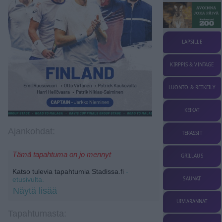
LAPSILLE
KIRPPIS & VINTAGE
LUONTO & RETKEILY
KEIKAT
Ajankohdat:
TERASSIT
Tämä tapahtuma on jo mennyt
GRILLAUS
Katso tulevia tapahtumia Stadissa.fi
-
SAUNAT
etusivulta.
Näytä lisää
UIMARANNAT
Tapahtumasta: