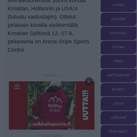
MM-alkulohkossa Suomi kohtaa
LOUNAS
Kroatian, Hollannin ja USA:n
(tutustu vastustajiin). Ottelut
GALLERIAT
pelataan kovalla sisäkentällä
Kroatian Splitissä 12.-17.9.,
KUNTOSALIT
peliareena on Arena Gripe Sports
PORTAAT
Centre.
TENNIS
MATTOLAITURIT
— Mainos —
×
MUSEOT
JOOGA
LOMA-AJAT
PIENPANIMOT
— Sisältö jatkuu —