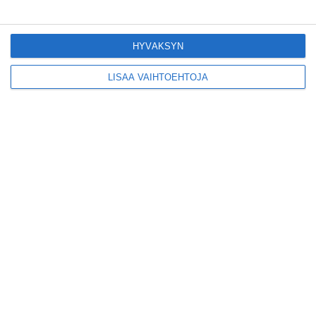
Pitbull sai lisäkonsertin
Helsinkiin I'm Back -
kiertueelleen
HYVÄKSYN
Lue lisää
LISÄÄ VAIHTOEHTOJA
Yleisölle avattu 112-
vuotiaan laivan sauna
antaa pehmeät löylyt
Lue lisää
Tämän leipomo-
kahvilan
karjalanpiirakoilla on
EU-sertifikaatti
Lue lisää