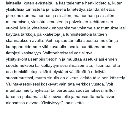
Maisemapilates
laitteella, kuten evästeitä, ja käsittelemme henkilötietoja, kuten
Vallisaaressa
yksilöllisiä tunnisteita ja laitteella lähetettyä standarditietoa
su 9.8.2026 klo 11:00
personoidun mainonnan ja sisällön, mainonnan ja sisällön
mittaamisen, yleisötutkimusten ja palvelujen kehittämisen
Pesäpallo: Puna-Mustat –
vuoksi.
Me ja yhteistyökumppanimme voimme suostumuksellasi
Haminan Palloilijat
käyttää tarkkoja paikkatietoja ja tunnistetietoja laitteen
su 9.8.2026 klo 17:00
skannauksen avulla. Voit napsauttamalla suostua meidän ja
kumppaneidemme yllä kuvatulla tavalla suorittamaamme
tietojesi käsittelyyn. Vaihtoehtoisesti voit siirtyä
Friskis Helsingin
yksityiskohtaisempiin tietoihin ja muuttaa asetuksiasi ennen
maanantailenkit
suostumuksesi tai kieltäytymisesi ilmaisemista.
Huomaa, että
ma 10.8.2026 klo 18:00
osa henkilötietojesi käsittelystä ei välttämättä edellytä
suostumustasi, mutta sinulla on oikeus kieltää tällainen käsittely.
Olympiastadionin avoimet
Valinta-asetuksesi koskevat vain tätä verkkosivustoa. Voit
kenttävuorot
muuttaa mieltymyksiäsi tai peruuttaa suostumuksesi milloin
ti 11.8.2026 klo 16:00
tahansa palaamalla tälle sivustolle ja napsauttamalla sivun
alaosassa olevaa "Yksityisyys" -painiketta.
Vallilan puistojumpat
to 13.8.2026 klo 18:00