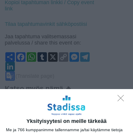
Kopioi tapahtuman linkki / Copy event
link
Tilaa tapahtumavinkit sähköpostiisi
Jaa tapahtuma valitsemassasi
palvelussa / share this event on:
Share
Facebook
WhatsApp
Tumblr
X
Copy
Messenger
Telegram
Link
LinkedIn
Google
(Translate page)
Translate
Katso myös nämä 🔥
Tokoinranta parkrun
la 8.8.2026 klo 09:30
Yksityisyytesi on meille tärkeää
Me ja 766 kumppanimme tallennamme ja/tai käytämme tietoja