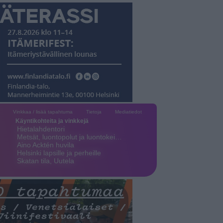
Vinkkaa / lisää tapahtuma
Tietoja
Mediatiedot
Käyntikohteita ja vinkkejä
Hietalahdentori
Metsät, luontopolut ja luontokei…
Aino Acktén huvila
Helsinki lapsille ja perheille
Skatan tila, Uutela