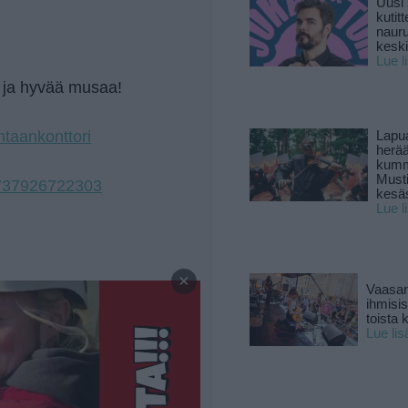
Uusi 
kutitt
naur
keski
Lue l
a ja hyvää musaa!
htaankonttori
Lapu
herä
kumm
Must
737926722303
kesä
Lue l
—
×
Vaasan
ihmisi
toista 
Lue lis