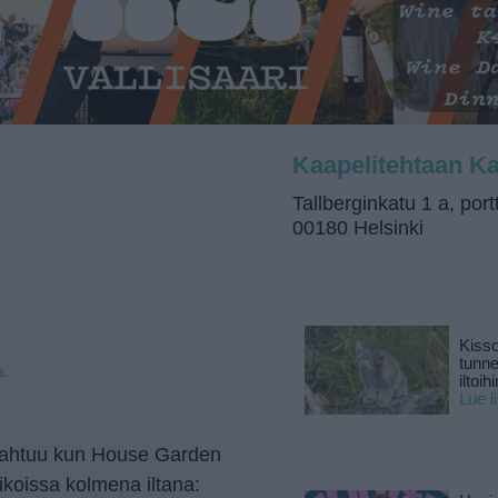
Kaapelitehtaan Ka
Tallberginkatu 1 a, port
00180 Helsinki
Kisso
tunn
a.
iltoihi
Lue l
tapahtuu kun House Garden
koissa kolmena iltana: