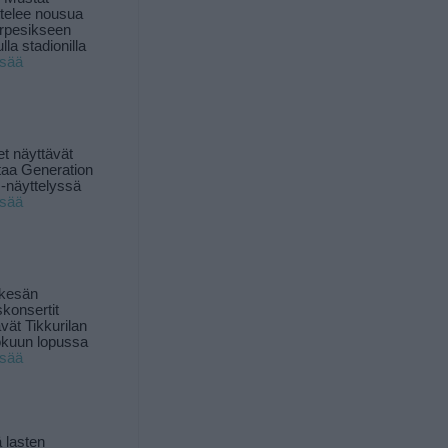
ttelee nousua
rpesikseen
lla stadionilla
isää
t näyttävät
taa Generation
-näyttelyssä
isää
 kesän
skonsertit
ävät Tikkurilan
okuun lopussa
isää
 lasten