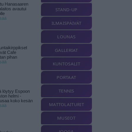
ttu Hanasaaren
laitos avautui
STAND-UP
lle
isää
ILMAISPÄIVÄT
LOUNAS
ntaikirppikset
GALLERIAT
ävät Cafe
tan pihan
isää
KUNTOSALIT
PORTAAT
TENNIS
ä löytyy Espoon
ston helmi -
musaa koko kesän
MATTOLAITURIT
isää
MUSEOT
JOOGA