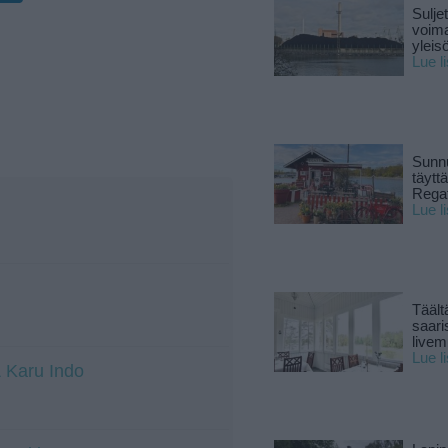
Sulje
voima
yleisö
Lue l
Sunnu
täytt
Rega
Lue l
Täält
saari
live
Lue l
& Karu Indo