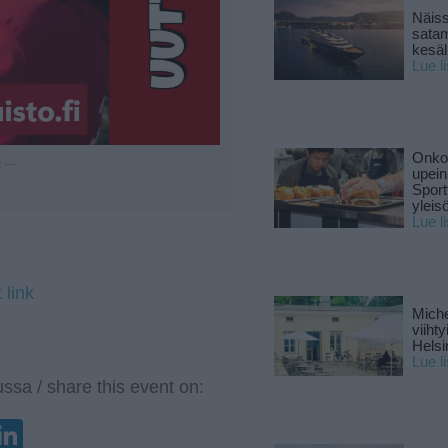
Näiss
sata
kesäll
Lue l
Onko 
u —
upein
Sport
yleis
Lue l
 link
Miche
viiht
Helsi
Lue l
ssa / share this event on:
enger
elegram
LinkedIn