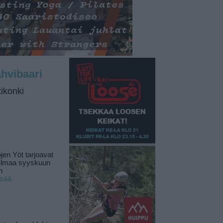
hvibaari
tikonki
jen Yöt tarjoavat
elmaa syyskuun
n
isää