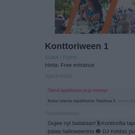
Konttoriween 1
Klubit / Rytmi
Hinta: Free entrance
Ajankohdat:
Tämä tapahtuma on jo mennyt
Katso tulevia tapahtumia Stadissa.fi
-etusivult
Tapahtumasta:
Oujee nyt bailataan!🕺Konttorilla 
palaa halloweenina 🎃 DJ Keidas pui