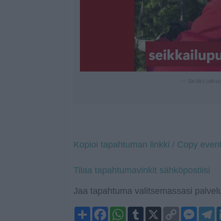
— Sisältö jatku
Kopioi tapahtuman linkki / Copy event
Tilaa tapahtumavinkit sähköpostiisi
Jaa tapahtuma valitsemassasi palvelu
Share
Facebook
WhatsApp
Tumblr
X
Copy
Mess
T
Link