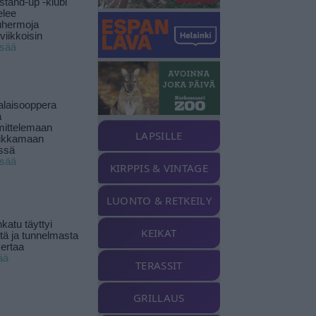
stand-up -klubi
elee
uhermoja
viikkoisin
isää
alaisooppera
ä
ittelemaan
LAPSILLE
ikkamaan
ssä
isää
KIRPPIS & VINTAGE
LUONTO & RETKEILY
katu täyttyi
KEIKAT
stä ja tunnelmasta
kertaa
ää
TERASSIT
GRILLAUS