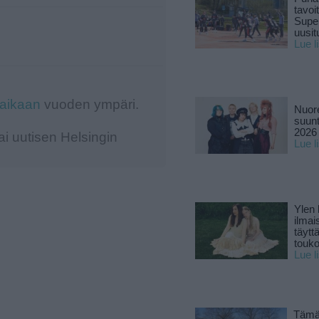
tavoi
Supe
uusitu
Lue l
-aikaan
vuoden ympäri.
Nuore
suun
2026 
i uutisen Helsingin
Lue l
Ylen
ilmai
täytt
touk
Lue l
Tämä