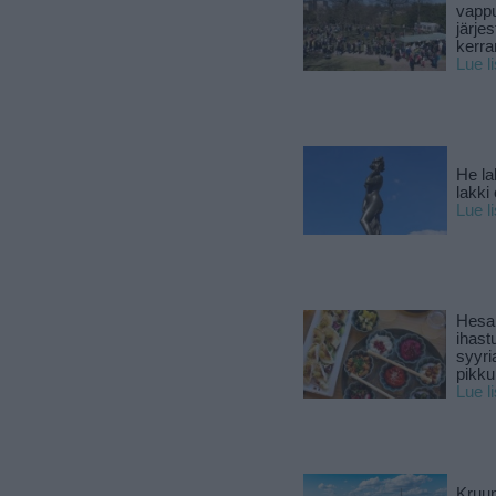
vapp
järjes
kerra
Lue l
He la
lakki
Lue l
Hesar
ihast
syyri
pikku
Lue l
Kruun