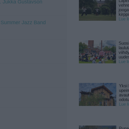
Lapin
at. Jukka Gustavson
vehre
jooga
kirpp
Lue l
ti Summer Jazz Band
Suosi
laulu
viihd
uude
Lue l
Yksi 
upeim
avaut
odotu
Lue l
Puna