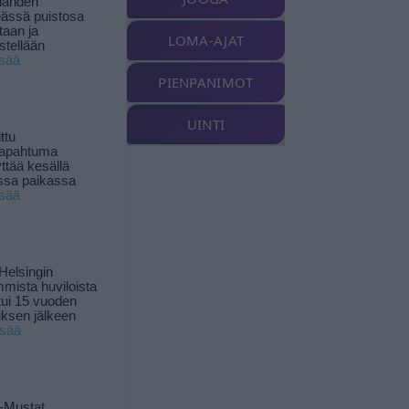
landen
ässä puistosa
taan ja
LOMA-AJAT
istellään
isää
PIENPANIMOT
UINTI
ttu
tapahtuma
yttää kesällä
ssa paikassa
isää
Helsingin
mista huviloista
ui 15 vuoden
ksen jälkeen
isää
-Mustat