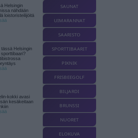
ä Helsingin
SAUNAT
missa nähdään
ä loistoristeilijöitä
UIMARANNAT
isää
SAARISTO
SPORTTIBAARIT
tässä Helsingin
 sporttibaari?
tibistrossa
PIKNIK
öryntäys
isää
FRISBEEGOLF
BILJARDI
lin-kokki avasi
yisän kesäkeitaan
BRUNSSI
nkiin
isää
NUORET
ELOKUVA