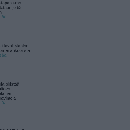
utapahtuma
tetään jo 62.
n
isää
kittavat Mantan -
 omenankuorista
isää
ia piristää
uttava
alainen
ravintola
isää
uvuorensilta