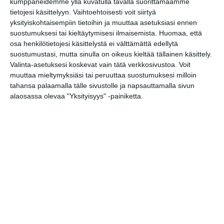
kumppaneidemme yllä kuvatulla tavalla suorittamaamme
(DK), murrettumeri, Apeak
tietojesi käsittelyyn. Vaihtoehtoisesti voit siirtyä
& Queendyster, Romance
yksityiskohtaisempiin tietoihin ja muuttaa asetuksiasi ennen
Relic
suostumuksesi tai kieltäytymisesi ilmaisemista.
Huomaa, että
to 13.8.2026 klo 18:00
osa henkilötietojesi käsittelystä ei välttämättä edellytä
suostumustasi, mutta sinulla on oikeus kieltää tällainen käsittely.
Meksiko A Cappella
Valinta-asetuksesi koskevat vain tätä verkkosivustoa. Voit
to 13.8.2026 klo 19:00
muuttaa mieltymyksiäsi tai peruuttaa suostumuksesi milloin
tahansa palaamalla tälle sivustolle ja napsauttamalla sivun
alaosassa olevaa "Yksityisyys" -painiketta.
Avec Jorma
su 16.8.2026 klo 16:00
Kuupuu: Konsertti
ti 18.8.2026 klo 18:00
Malmin tapahtumakesä
elokuu 2026: Teini-Pää,
Aarne Alligaattori, Lyyti,
Steve ‘n’ Seagulls, Antti
Paalanen, kukkatalo ja ANI