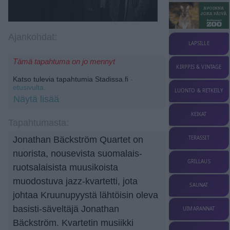
Ajankohdat:
LAPSILLE
Tämä tapahtuma on jo mennyt
KIRPPIS & VINTAGE
Katso tulevia tapahtumia Stadissa.fi
-
etusivulta.
LUONTO & RETKEILY
Näytä lisää
KEIKAT
Tapahtumasta:
TERASSIT
Jonathan Bäckström Quartet on
nuorista, nousevista suomalais-
GRILLAUS
ruotsalaisista muusikoista
muodostuva jazz-kvartetti, jota
SAUNAT
johtaa Kruunupyystä lähtöisin oleva
basisti-säveltäjä Jonathan
UIMARANNAT
Bäckström. Kvartetin musiikki