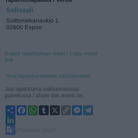
Tapahtumapaikka / Venue
Sellosali
Soittoniekanaukio 1
02600 Espoo
Kopioi tapahtuman linkki / Copy event
link
Tilaa tapahtumavinkit sähköpostiisi
Jaa tapahtuma valitsemassasi
palvelussa / share this event on:
Share
Facebook
WhatsApp
Tumblr
X
Copy
Messenger
Telegram
Link
LinkedIn
Google
(Translate page)
Translate