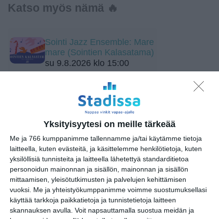
Katso myös nämä 🔥
Sointi Jazz Ensemble: Mare
mare (Sointien Kalasatama)
su 9.8.2026 klo 15:00
Storyville Country Festival: Ninni
Poijärvi Trio
su 9.8.2026 klo 15:00
Yksityisyytesi on meille tärkeää
Etno-Espa 2026
Me ja 766 kumppanimme tallennamme ja/tai käytämme tietoja
ma 10.8.2026 klo 16:00
laitteella, kuten evästeitä, ja käsittelemme henkilötietoja, kuten
yksilöllisiä tunnisteita ja laitteella lähetettyä standarditietoa
personoidun mainonnan ja sisällön, mainonnan ja sisällön
Kuorojen kierros
mittaamisen, yleisötutkimusten ja palvelujen kehittämisen
to 13.8.2026 klo 17:00
vuoksi.
Me ja yhteistyökumppanimme voimme suostumuksellasi
käyttää tarkkoja paikkatietoja ja tunnistetietoja laitteen
skannauksen avulla. Voit napsauttamalla suostua meidän ja
Alō Live: Frederik Valentin