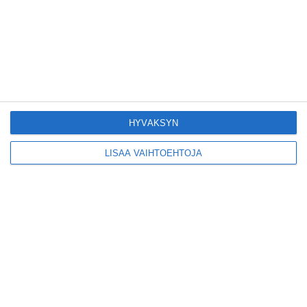
Lue lisää
Yleisölle avattu 112-
vuotiaan laivan sauna
antaa pehmeät löylyt
Lue lisää
HYVÄKSYN
LISÄÄ VAIHTOEHTOJA
Tämän leipomo-
kahvilan
karjalanpiirakoilla on
EU-sertifikaatti
Lue lisää
Konepajan näyttämö toi
kiinnostavia toimijoita
Vallilaan