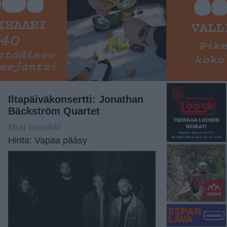
Iltapäiväkonsertti: Jonathan
Bäckström Quartet
Muu musiikki
Hinta: Vapaa pääsy