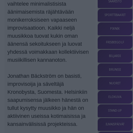
SAARISTO
vaihtelee minimalistisista
äänimaisemista räjähtävään
SPORTTIBAARIT
monikerroksiseen vapaaseen
improvisaatioon. Kaikki neljä
PIKNIK
muusikkoa tuovat kukin oman
FRISBEEGOLF
äänensä sekoitukseen ja luovat
yhdessä voimakkaan kollektiivisen
BILJARDI
musiikillisen kannanoton.
BRUNSSI
Jonathan Bäckström on basisti,
improvisoija ja säveltäjä
NUORET
Kronobysta, Suomesta. Helsinkiin
ELOKUVA
saapumisensa jälkeen hänestä on
tullut kysytty muusikko ja hän on
STAND-UP
aktiivinen useissa kotimaisissa ja
kansainvälisissä projekteissa.
ILMAISPÄIVÄT