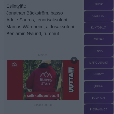
LOUNAS
Esiintyjät:
Jonathan Bäckström, basso
GALLERIAT
Adele Sauros, tenorisaksofoni
Marcus Wärnheim, alttosaksofoni
KUNTOSALIT
Benjamin Nylund, rummut
PORTAAT
TENNIS
— Mainos —
×
MATTOLAITURIT
MUSEOT
JOOGA
LOMA-AJAT
— Sisältö jatkuu —
PIENPANIMOT