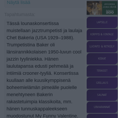
Näytä lisää
Tapahtumasta:
LAPSILLE
Tässä lounaskonsertissa
muistellaan jazztrumpetisti ja laulaja
KIRPPIS & VINTAGE
Chet Bakeria (USA 1929–1988).
Trumpetistina Baker oli
LUONTO & RETKEILY
länsirannikkolaisen 1950-luvun cool
jazzin tyyliniekka. Hänen
KEIKAT
laulutapansa edusti pehmeää ja
TERASSIT
intiimiä crooner-tyyliä. Konsertissa
kuullaan alle kuusikymppisenä
GRILLAUS
boheemielämän pimeälle puolelle
menehtyneen Bakerin
SAUNAT
rakastetuimpia klassikoita, mm.
UIMARANNAT
hänen tunnuskappaleekseen
muodostunut My Funny Valentine.