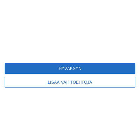
Pitbull sai lisäkonsertin
Helsinkiin I'm Back -
kiertueelleen
Lue lisää
Yleisölle avattu 112-
vuotiaan laivan sauna
antaa pehmeät löylyt
HYVÄKSYN
Lue lisää
LISÄÄ VAIHTOEHTOJA
Tämän leipomo-
kahvilan
karjalanpiirakoilla on
EU-sertifikaatti
Lue lisää