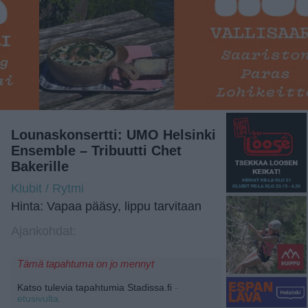
Lounaskonsertti: UMO Helsinki
Ensemble – Tribuutti Chet
Bakerille
Klubit / Rytmi
Hinta: Vapaa pääsy, lippu tarvitaan
Ajankohdat:
Tämä tapahtuma on jo mennyt
Katso tulevia tapahtumia Stadissa.fi
-
etusivulta.