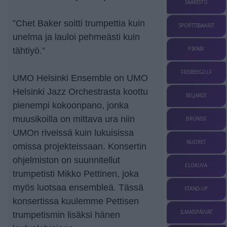
SAARISTO
”Chet Baker soitti trumpettia kuin
SPORTTIBAARIT
unelma ja lauloi pehmeästi kuin
tähtiyö.”
PIKNIK
FRISBEEGOLF
UMO Helsinki Ensemble on UMO
Helsinki Jazz Orchestrasta koottu
BILJARDI
pienempi kokoonpano, jonka
muusikoilla on mittava ura niin
BRUNSSI
UMOn riveissä kuin lukuisissa
NUORET
omissa projekteissaan. Konsertin
ohjelmiston on suunnitellut
ELOKUVA
trumpetisti Mikko Pettinen, joka
myös luotsaa ensembleä. Tässä
STAND-UP
konsertissa kuulemme Pettisen
ILMAISPÄIVÄT
trumpetismin lisäksi hänen