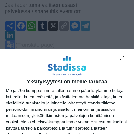
Jaa tapahtuma valitsemassasi
palvelussa / share this event on:
Share
Facebook
WhatsApp
Tumblr
X
Copy
Messenger
Telegram
Link
LinkedIn
Google
(Translate page)
Translate
Katso myös nämä 🔥
The Groove Yard
Yksityisyytesi on meille tärkeää
ke 12.8.2026 klo 21:00
Me ja 766 kumppanimme tallennamme ja/tai käytämme tietoja
laitteella, kuten evästeitä, ja käsittelemme henkilötietoja, kuten
Puotilan Kartanon Kesä
yksilöllisiä tunnisteita ja laitteella lähetettyä standarditietoa
to 13.8.2026 klo 19:00
personoidun mainonnan ja sisällön, mainonnan ja sisällön
mittaamisen, yleisötutkimusten ja palvelujen kehittämisen
vuoksi.
Me ja yhteistyökumppanimme voimme suostumuksellasi
Vallisaaren K40
käyttää tarkkoja paikkatietoja ja tunnistetietoja laitteen
saaristodisco 🪩🥂