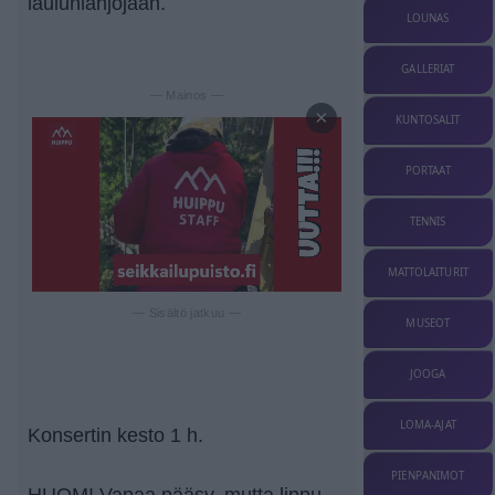
laulunlahjojaan.
LOUNAS
GALLERIAT
— Mainos —
×
KUNTOSALIT
PORTAAT
TENNIS
MATTOLAITURIT
— Sisältö jatkuu —
MUSEOT
JOOGA
LOMA-AJAT
Konsertin kesto 1 h.
PIENPANIMOT
HUOM! Vapaa pääsy, mutta lippu