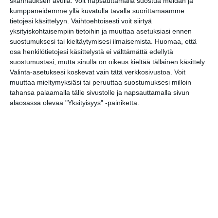
skannauksen avulla. Voit napsauttamalla suostua meidän ja
pe 14.8.2026 klo 19:30
kumppaneidemme yllä kuvatulla tavalla suorittamaamme
tietojesi käsittelyyn. Vaihtoehtoisesti voit siirtyä
Flow Festival 2026
yksityiskohtaisempiin tietoihin ja muuttaa asetuksiasi ennen
la 15.8.2026 klo 14:00
suostumuksesi tai kieltäytymisesi ilmaisemista.
Huomaa, että
osa henkilötietojesi käsittelystä ei välttämättä edellytä
suostumustasi, mutta sinulla on oikeus kieltää tällainen käsittely.
Biergarten Live: Afrojazz Quintet
Valinta-asetuksesi koskevat vain tätä verkkosivustoa. Voit
feat. Meissa Niang.
muuttaa mieltymyksiäsi tai peruuttaa suostumuksesi milloin
la 15.8.2026 klo 19:00
tahansa palaamalla tälle sivustolle ja napsauttamalla sivun
alaosassa olevaa "Yksityisyys" -painiketta.
Jazzy Jam Sunday
su 16.8.2026 klo 18:30
Jamma Jamma Jamit
ti 18.8.2026 klo 18:00
Kehro Oinas Live Lounge
ke 19.8.2026 klo 19:30