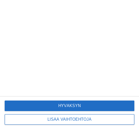
Kodikas kahvila
Flemarilla yhdistää
kukat ja itse leivotut
pullat
Lue lisää
Pitbull sai lisäkonsertin
Helsinkiin I'm Back -
kiertueelleen
Lue lisää
HYVÄKSYN
Yleisölle avattu 112-
vuotiaan laivan sauna
LISÄÄ VAIHTOEHTOJA
antaa pehmeät löylyt
Lue lisää