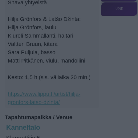
Shava yhtyeistä.
UINTI
Hilja Grönfors & Latšo Džinta:
Hilja Grönfors, laulu
Kiureli Sammallahti, haitari
Valtteri Bruun, kitara
Sara Puljula, basso
Matti Pitkänen, viulu, mandoliini
Kesto: 1,5 h (sis. väliaika 20 min.)
https://www.lippu.fi/artist/hilja-
gronfors-latso-dzinta/
Tapahtumapaikka / Venue
Kanneltalo
Klaneettitie 5