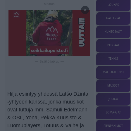
— Mainos —
LOUNAS
×
GALLERIAT
KUNTOSALIT
PORTAAT
TENNIS
— Sisältö jatkuu —
MATTOLAITURIT
MUSEOT
Hilja esiintyy yhdessä Latšo Džinta
JOOGA
-yhtyeen kanssa, jonka muusikot
ovat tuttuja mm. Samuli Edelmann
LOMA-AJAT
& OSL, Yona, Pekka Kuusisto &.
Luomuplayers, Totuus & Valhe ja
PIENPANIMOT