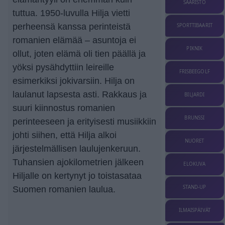
SAARISTO
tuttua. 1950-luvulla Hilja vietti
perheensä kanssa perinteistä
SPORTTIBAARIT
romanien elämää – asuntoja ei
PIKNIK
ollut, joten elämä oli tien päällä ja
yöksi pysähdyttiin leireille
FRISBEEGOLF
esimerkiksi jokivarsiin. Hilja on
laulanut lapsesta asti. Rakkaus ja
BILJARDI
suuri kiinnostus romanien
BRUNSSI
perinteeseen ja erityisesti musiikkiin
johti siihen, että Hilja alkoi
NUORET
järjestelmällisen laulujenkeruun.
Tuhansien ajokilometrien jälkeen
ELOKUVA
Hiljalle on kertynyt jo toistasataa
STAND-UP
Suomen romanien laulua.
ILMAISPÄIVÄT