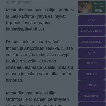
Tapahtumasta:
Mestarikansanlaulaja Hilja Grönfors
ja Latšo Džinta -yhtye esiintyvät
LAPSILLE
Kanneltalossa romanien
kansallispäivänä 8.4.
KIRPPIS & VINTAGE
Romanilaulujen juuret yltävät
LUONTO & RETKEILY
Intiaan ja Anatoliaan saakka. Niissä
KEIKAT
voi kuulla myös turkkilaisia sävyjä.
Laulujen sävelkulku kertoo
TERASSIT
romanien elämästä ja siitä, millaista
nousua ja laskua se on ollut kautta
GRILLAUS
historian.
SAUNAT
Mestarikansanlaulaja Hilja
UIMARANNAT
Grönforsille romanien perinteinen
elämäntyyli on enemmän kuin