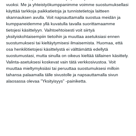
vuoksi.
Me ja yhteistyökumppanimme voimme suostumuksellasi
Alō Live: Frederik Valentin
käyttää tarkkoja paikkatietoja ja tunnistetietoja laitteen
(DK), murrettumeri, Apeak
skannauksen avulla. Voit napsauttamalla suostua meidän ja
& Queendyster, Romance
kumppaneidemme yllä kuvatulla tavalla suorittamaamme
Relic
tietojesi käsittelyyn. Vaihtoehtoisesti voit siirtyä
to 13.8.2026 klo 18:00
yksityiskohtaisempiin tietoihin ja muuttaa asetuksiasi ennen
suostumuksesi tai kieltäytymisesi ilmaisemista.
Huomaa, että
Meksiko A Cappella
osa henkilötietojesi käsittelystä ei välttämättä edellytä
to 13.8.2026 klo 19:00
suostumustasi, mutta sinulla on oikeus kieltää tällainen käsittely.
Valinta-asetuksesi koskevat vain tätä verkkosivustoa. Voit
muuttaa mieltymyksiäsi tai peruuttaa suostumuksesi milloin
Malmin tapahtumakesä
tahansa palaamalla tälle sivustolle ja napsauttamalla sivun
elokuu 2026: Teini-Pää,
alaosassa olevaa "Yksityisyys" -painiketta.
Aarne Alligaattori, Lyyti,
Steve ‘n’ Seagulls, Antti
Paalanen, kukkatalo ja ANI
la 15.8.2026 klo 11:00
Avec Jorma
su 16.8.2026 klo 16:00