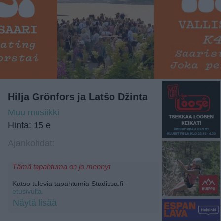
Hilja Grönfors ja Latšo Džinta
Muu musiikki
Hinta: 15 e
Ajankohdat:
Tämä tapahtuma on jo mennyt
Katso tulevia tapahtumia Stadissa.fi
-
etusivulta.
Näytä lisää