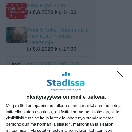
Etno-Espa 2026
la 8.8.2026 klo 14:00
Reni & Boka: Kuutamoisia
metsiä, aurinkoisia
joenrantoja
la 8.8.2026 klo 17:00
BRQ Vantaa: Brq-klubi:
Battle!
la 8.8.2026 klo 18:30
Storyville Country Festival: Ninni
Yksityisyytesi on meille tärkeää
Poijärvi Trio
su 9.8.2026 klo 15:00
Me ja 766 kumppanimme tallennamme ja/tai käytämme tietoja
laitteella, kuten evästeitä, ja käsittelemme henkilötietoja, kuten
Euroopasta Etelä-Amerikkaan
yksilöllisiä tunnisteita ja laitteella lähetettyä standarditietoa
su 9.8.2026 klo 16:00
personoidun mainonnan ja sisällön, mainonnan ja sisällön
mittaamisen, yleisötutkimusten ja palvelujen kehittämisen