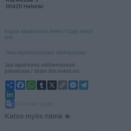
00420 Helsinki
Kopioi tapahtuman linkki / Copy event
link
Tilaa tapahtumavinkit sähköpostiisi
Jaa tapahtuma valitsemassasi
palvelussa / share this event on:
Share
Facebook
WhatsApp
Tumblr
X
Copy
Messenger
Telegram
Link
LinkedIn
Google
(Translate page)
Translate
Katso myös nämä 🔥