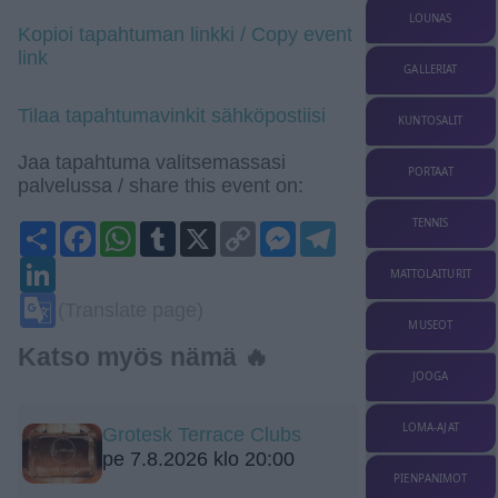
LOUNAS
Kopioi tapahtuman linkki / Copy event
link
GALLERIAT
Tilaa tapahtumavinkit sähköpostiisi
KUNTOSALIT
Jaa tapahtuma valitsemassasi
PORTAAT
palvelussa / share this event on:
TENNIS
Share
Facebook
WhatsApp
Tumblr
X
Copy
Messenger
Telegram
Link
LinkedIn
MATTOLAITURIT
Google
(Translate page)
Translate
MUSEOT
Katso myös nämä 🔥
JOOGA
LOMA-AJAT
Grotesk Terrace Clubs
pe 7.8.2026 klo 20:00
PIENPANIMOT