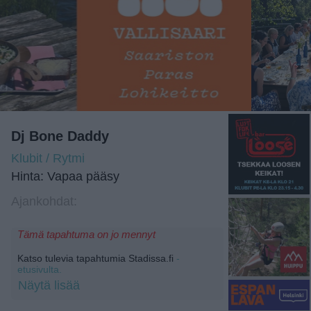
Dj Bone Daddy
Klubit / Rytmi
Hinta: Vapaa pääsy
Ajankohdat:
Tämä tapahtuma on jo mennyt
Katso tulevia tapahtumia Stadissa.fi
-
etusivulta.
Näytä lisää