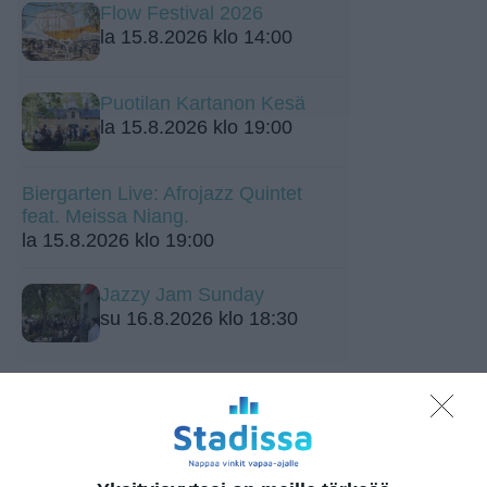
Flow Festival 2026
la 15.8.2026 klo 14:00
Puotilan Kartanon Kesä
la 15.8.2026 klo 19:00
Biergarten Live: Afrojazz Quintet
feat. Meissa Niang.
la 15.8.2026 klo 19:00
Jazzy Jam Sunday
su 16.8.2026 klo 18:30