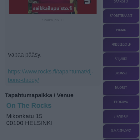
SAARISTO
SPORTTIBAARIT
— Sisältö jatkuu —
PIKNIK
FRISBEEGOLF
Vapaa pääsy.
BILJARDI
https://www.rocks.fi/tapahtumat/dj-
BRUNSSI
bone-daddy/
NUORET
Tapahtumapaikka / Venue
ELOKUVA
On The Rocks
Mikonkatu 15
STAND-UP
00100 HELSINKI
ILMAISPÄIVÄT