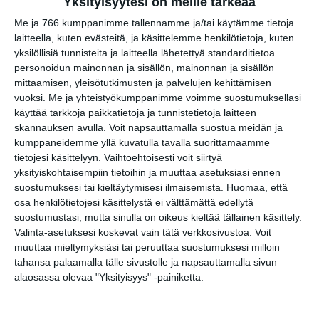
Yksityisyytesi on meille tärkeää
Me ja 766 kumppanimme tallennamme ja/tai käytämme tietoja
Kissojen Yöt tarjoavat
laitteella, kuten evästeitä, ja käsittelemme henkilötietoja, kuten
tunnelmaa syyskuun
yksilöllisiä tunnisteita ja laitteella lähetettyä standarditietoa
iltoihin
personoidun mainonnan ja sisällön, mainonnan ja sisällön
Lue lisää
mittaamisen, yleisötutkimusten ja palvelujen kehittämisen
vuoksi.
Me ja yhteistyökumppanimme voimme suostumuksellasi
käyttää tarkkoja paikkatietoja ja tunnistetietoja laitteen
skannauksen avulla. Voit napsauttamalla suostua meidän ja
Uusi stand-up -klubi
kumppaneidemme yllä kuvatulla tavalla suorittamaamme
kutittelee nauruhermoja
tietojesi käsittelyyn. Vaihtoehtoisesti voit siirtyä
keskiviikkoisin
yksityiskohtaisempiin tietoihin ja muuttaa asetuksiasi ennen
Lue lisää
suostumuksesi tai kieltäytymisesi ilmaisemista.
Huomaa, että
osa henkilötietojesi käsittelystä ei välttämättä edellytä
suostumustasi, mutta sinulla on oikeus kieltää tällainen käsittely.
Valinta-asetuksesi koskevat vain tätä verkkosivustoa. Voit
Lapualaisooppera herää
muuttaa mieltymyksiäsi tai peruuttaa suostumuksesi milloin
kummittelemaan
tahansa palaamalla tälle sivustolle ja napsauttamalla sivun
Mustikkamaan kesässä
alaosassa olevaa "Yksityisyys" -painiketta.
Lue lisää