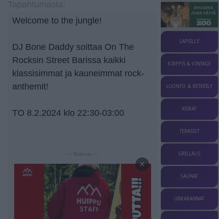
Tapahtumasta:
Welcome to the jungle!
LAPSILLE
DJ Bone Daddy soittaa On The
Rocksin Street Barissa kaikki
KIRPPIS & VINTAGE
klassisimmat ja kauneimmat rock-
anthemit!
LUONTO & RETKEILY
KEIKAT
TO 8.2.2024 klo 22:30-03:00
TERASSIT
GRILLAUS
— Mainos —
×
SAUNAT
UIMARANNAT