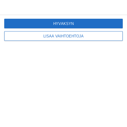
Konepajan näyttämö toi
kiinnostavia toimijoita
Vallilaan
Lue lisää
HYVÄKSYN
LISÄÄ VAIHTOEHTOJA
Suosittu esitys tekee
joukkuevoimistelun
kääntöpuolia näkyväksi
Lue lisää
Yrjönkadun uimahalli
avautui pitkän
odotuksen jälkeen
Lue lisää