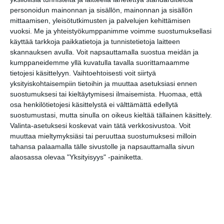
personoidun mainonnan ja sisällön, mainonnan ja sisällön
mittaamisen, yleisötutkimusten ja palvelujen kehittämisen
vuoksi.
Me ja yhteistyökumppanimme voimme suostumuksellasi
käyttää tarkkoja paikkatietoja ja tunnistetietoja laitteen
Elokuussa nautitaan
skannauksen avulla. Voit napsauttamalla suostua meidän ja
tunnelmallisista
kumppaneidemme yllä kuvatulla tavalla suorittamaamme
elokuvista ulkona
tietojesi käsittelyyn. Vaihtoehtoisesti voit siirtyä
Lue lisää
yksityiskohtaisempiin tietoihin ja muuttaa asetuksiasi ennen
suostumuksesi tai kieltäytymisesi ilmaisemista.
Huomaa, että
osa henkilötietojesi käsittelystä ei välttämättä edellytä
suostumustasi, mutta sinulla on oikeus kieltää tällainen käsittely.
Bassot jyrisevät Koffin
Valinta-asetuksesi koskevat vain tätä verkkosivustoa. Voit
puistossa Taiteiden
muuttaa mieltymyksiäsi tai peruuttaa suostumuksesi milloin
yönä
tahansa palaamalla tälle sivustolle ja napsauttamalla sivun
Lue lisää
alaosassa olevaa "Yksityisyys" -painiketta.
Kissojen Yöt tarjoavat
tunnelmaa syyskuun
iltoihin
Lue lisää