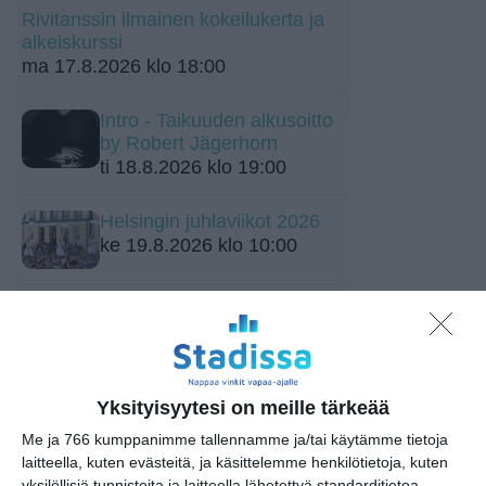
Rivitanssin ilmainen kokeilukerta ja
alkeiskurssi
ma 17.8.2026 klo 18:00
Intro - Taikuuden alkusoitto
by Robert Jägerhorn
ti 18.8.2026 klo 19:00
Helsingin juhlaviikot 2026
ke 19.8.2026 klo 10:00
Ateneumin taidemuseon
ilmaispäivä - Ateneum Free
Admission Day
to 20.8.2026 klo 10:00
Yksityisyytesi on meille tärkeää
Me ja 766 kumppanimme tallennamme ja/tai käytämme tietoja
laitteella, kuten evästeitä, ja käsittelemme henkilötietoja, kuten
yksilöllisiä tunnisteita ja laitteella lähetettyä standarditietoa