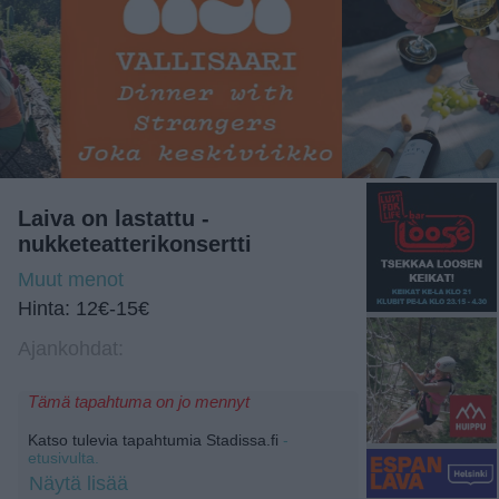
Laiva on lastattu -
nukketeatterikonsertti
Muut menot
Hinta: 12€-15€
Ajankohdat:
Tämä tapahtuma on jo mennyt
Katso tulevia tapahtumia Stadissa.fi
-
etusivulta.
Näytä lisää