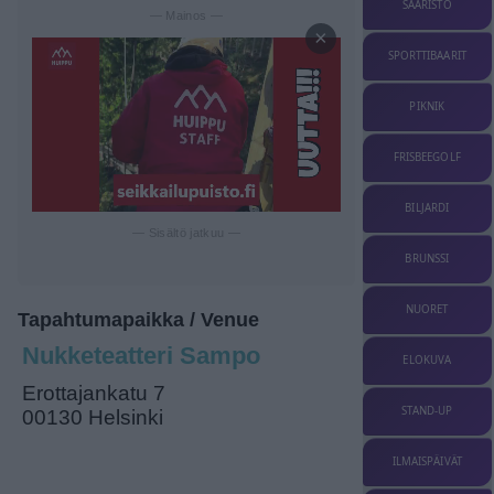
SAARISTO
— Mainos —
×
SPORTTIBAARIT
PIKNIK
FRISBEEGOLF
BILJARDI
— Sisältö jatkuu —
BRUNSSI
NUORET
Tapahtumapaikka / Venue
Nukketeatteri Sampo
ELOKUVA
Erottajankatu 7
STAND-UP
00130 Helsinki
ILMAISPÄIVÄT