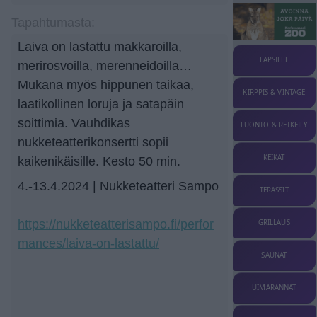
Tapahtumasta:
Laiva on lastattu makkaroilla,
LAPSILLE
merirosvoilla, merenneidoilla…
Mukana myös hippunen taikaa,
KIRPPIS & VINTAGE
laatikollinen loruja ja satapäin
soittimia. Vauhdikas
LUONTO & RETKEILY
nukketeatterikonsertti sopii
KEIKAT
kaikenikäisille. Kesto 50 min.
4.-13.4.2024 | Nukketeatteri Sampo
TERASSIT
https://nukketeatterisampo.fi/perfor
GRILLAUS
mances/laiva-on-lastattu/
SAUNAT
UIMARANNAT