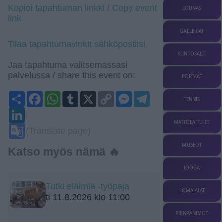
Kopioi tapahtuman linkki / Copy event
LOUNAS
link
GALLERIAT
Tilaa tapahtumavinkit sähköpostiisi
KUNTOSALIT
Jaa tapahtuma valitsemassasi
palvelussa / share this event on:
PORTAAT
Share
Facebook
WhatsApp
Tumblr
X
Copy
Messenger
Telegram
TENNIS
Link
LinkedIn
MATTOLAITURIT
Google
(Translate page)
Translate
MUSEOT
Katso myös nämä 🔥
JOOGA
Tutki eläimiä -työpaja
LOMA-AJAT
ti 11.8.2026 klo 11:00
PIENPANIMOT