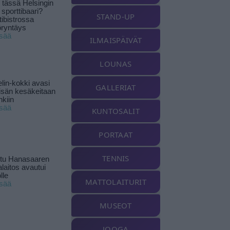
tässä Helsingin
 sporttibaari?
STAND-UP
tibistrossa
öryntäys
isää
ILMAISPÄIVÄT
LOUNAS
lin-kokki avasi
GALLERIAT
yisän kesäkeitaan
nkiin
isää
KUNTOSALIT
PORTAAT
TENNIS
ttu Hanasaaren
laitos avautui
lle
MATTOLAITURIT
isää
MUSEOT
JOOGA