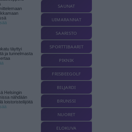
ä
SAUNAT
ittelemaan
ikkamaan
ssä
UIMARANNAT
isää
SAARISTO
SPORTTIBAARIT
katu täyttyi
stä ja tunnelmasta
kertaa
PIKNIK
ää
FRISBEEGOLF
BILJARDI
ä Helsingin
missa nähdään
BRUNSSI
ä loistoristeilijöitä
isää
NUORET
ELOKUVA