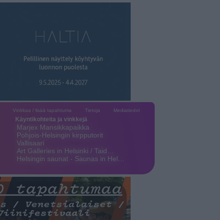
Vinkkaa / lisää tapahtuma
Tietoja
Mediatiedot
Käyntikohteita ja vinkkejä
Marjex Mansikkapaikka
Pohjois-Helsingin kirpputorit
Vallisaari
Art Galleries in Helsinki / Taid…
Helsingin saunat - Saunas in Hel…