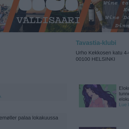
Tavastia-klubi
Urho Kekkosen katu 4-
00100 HELSINKI
Elok
tunne
a.
elok
Lue 
temøller palaa lokakuussa