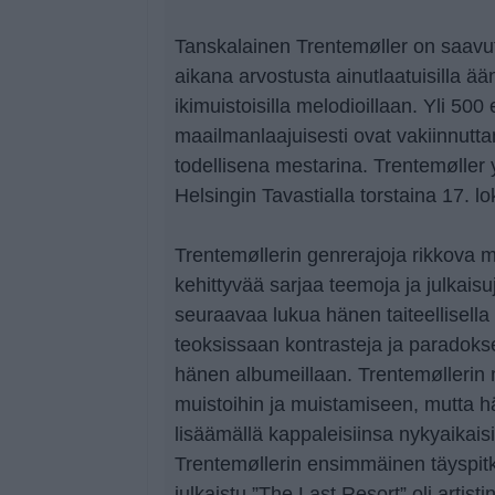
Tanskalainen Trentemøller on saavu
aikana arvostusta ainutlaatuisilla ää
ikimuistoisilla melodioillaan. Yli 500 
maailmanlaajuisesti ovat vakiinnutta
todellisena mestarina. Trentemøller 
Helsingin Tavastialla torstaina 17. l
Trentemøllerin genrerajoja rikkova m
kehittyvää sarjaa teemoja ja julkaisu
seuraavaa lukua hänen taiteellisella m
teoksissaan kontrasteja ja paradoks
hänen albumeillaan. Trentemøllerin mu
muistoihin ja muistamiseen, mutta hä
lisäämällä kappaleisiinsa nykyaikais
Trentemøllerin ensimmäinen täyspit
julkaistu ”The Last Resort” oli artis