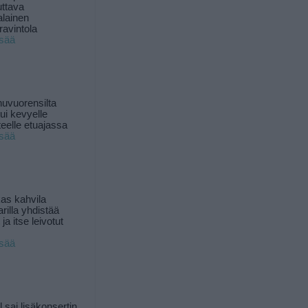
uttava
alainen
ravintola
isää
uvuorensilta
ui kevyelle
nteelle etuajassa
isää
as kahvila
rilla yhdistää
ja itse leivotut
isää
l sai lisäkonsertin