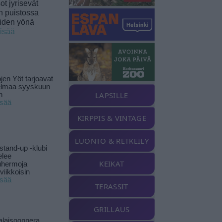
t jyrisevät
in puistossa
eiden yönä
lisää
jen Yöt tarjoavat
elmaa syyskuun
LAPSILLE
n
isää
KIRPPIS & VINTAGE
LUONTO & RETKEILY
stand-up -klubi
elee
KEIKAT
uhermoja
viikkoisin
isää
TERASSIT
GRILLAUS
alaisooppera