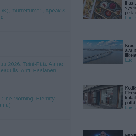
ihast
syyri
 (DK), murrettumeri, Apeak &
pikku
ic
Lue l
Kruun
avaut
liike
Lue l
uu 2026: Teini-Pää, Aarne
 Seagulls, Antti Paalanen,
Kodik
Flema
kukat 
 One Morning, Eternity
pullat
tama)
Lue l
Pitbul