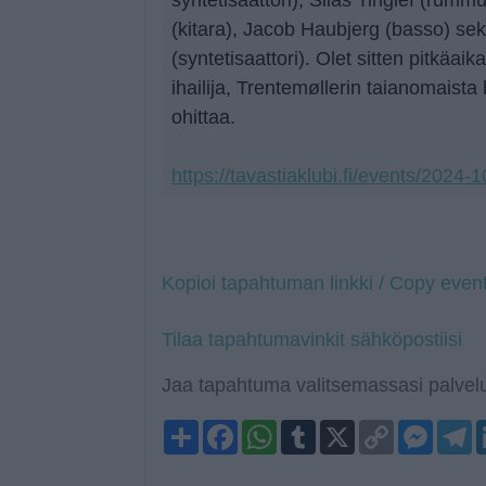
(kitara), Jacob Haubjerg (basso) se
(syntetisaattori). Olet sitten pitkäai
ihailija, Trentemøllerin taianomaista 
ohittaa.
https://tavastiaklubi.fi/events/2024-
Kopioi tapahtuman linkki / Copy event
Tilaa tapahtumavinkit sähköpostiisi
Jaa tapahtuma valitsemassasi palvelu
Share
Facebook
WhatsApp
Tumblr
X
Copy
Mess
T
Link