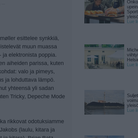
Onko 
u —
upein
Sport
yleis
Lue l
ller esittelee synkkiä,
yhdistelevät muun muassa
Miche
 ja elektronista poppia.
viiht
Helsi
ujen aiheiden parissa, kuten
Lue l
kohdat: valo ja pimeys,
us ja lohduttava lämpö.
nut yhteensä yli sadan
Sulje
 kuten Tricky, Depeche Mode
voima
yleisö
Lue l
otka rikkovat odotuksiamme
Jakobs (laulu, kitara ja
t ja kitara), Brian Batz