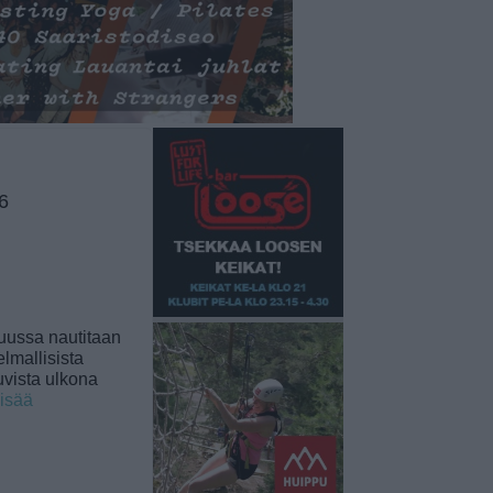
6
uussa nautitaan
lmallisista
uvista ulkona
lisää