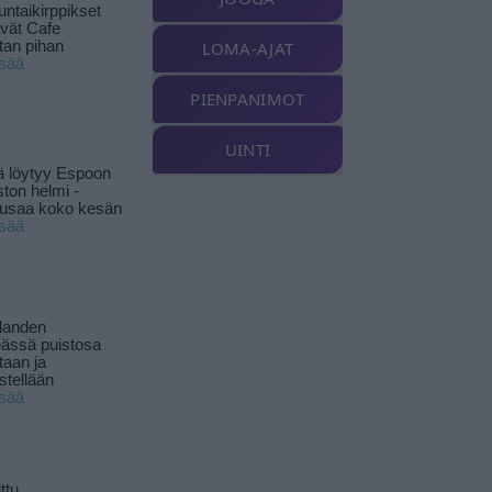
ntaikirppikset
ävät Cafe
tan pihan
LOMA-AJAT
isää
PIENPANIMOT
UINTI
ä löytyy Espoon
ston helmi -
musaa koko kesän
isää
landen
ässä puistosa
taan ja
istellään
isää
ttu