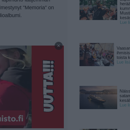
herä
ilmestynyt ”Memoria” on
kumm
Must
dioalbumi.
kesä
Lue l
—
×
Vaasan
ihmisi
toista 
Lue lis
Näiss
sata
kesäll
Lue l