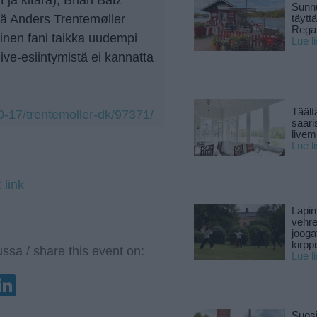
Sunnu
kä Anders Trentemøller
täytt
Rega
kainen fani taikka uudempi
Lue l
live-esiintymistä ei kannatta
Täält
10-17/trentemoller-dk/97371/
saari
live
Lue l
 link
Lapin
vehre
jooga
kirpp
ssa / share this event on:
Lue l
enger
elegram
LinkedIn
Suosi