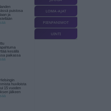
landen
LOMA-AJAT
ässä puistosa
taan ja
istellään
PIENPANIMOT
isää
UINTI
ttu
tapahtuma
yttää kesällä
ssa paikassa
isää
Helsingin
mista huviloista
ui 15 vuoden
ksen jälkeen
isää