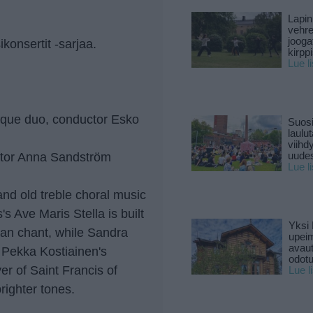
Lapin
vehre
jooga
konsertit -sarjaa.
kirpp
Lue l
que duo, conductor Esko
Suosi
laulu
viihd
uctor Anna Sandström
uude
Lue l
nd old treble choral music
's Ave Maris Stella is built
Yksi 
ian chant, while Sandra
upeim
avaut
 Pekka Kostiainen's
odotu
er of Saint Francis of
Lue l
righter tones.