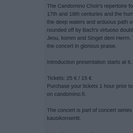
The Candomino Choir's repertoire fo
17th and 18th centuries and the huma
the deep waters and arduous path of l
rounded off by Bach's virtuoso dou
Jesu, komm and Singet dem Herrn. T
the concert in glorious praise.
Introduction presentation starts at 6
Tickets: 25 € / 15 €
Purchase your tickets 1 hour prior to
on candomino.fi.
The concert is part of concert serie
kausikonsertit.