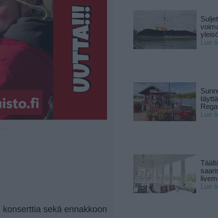
Sulje
voima
yleisö
Lue l
Sunnu
täytt
Rega
Lue l
u —
Täält
saari
live
Lue l
en konserttia sekä ennakkoon