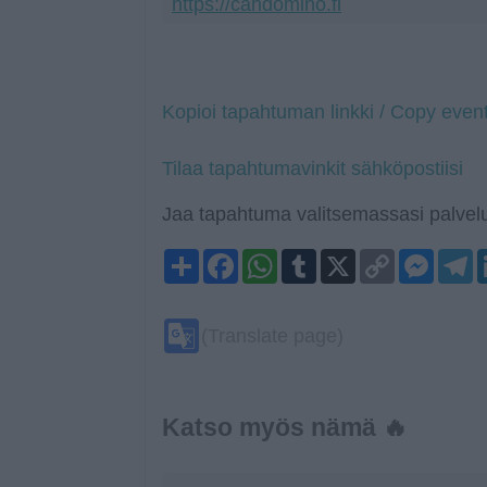
https://candomino.fi
Kopioi tapahtuman linkki / Copy event
Tilaa tapahtumavinkit sähköpostiisi
Jaa tapahtuma valitsemassasi palvelu
Share
Facebook
WhatsApp
Tumblr
X
Copy
Mess
T
Link
Google
(Translate page)
Translate
Katso myös nämä 🔥