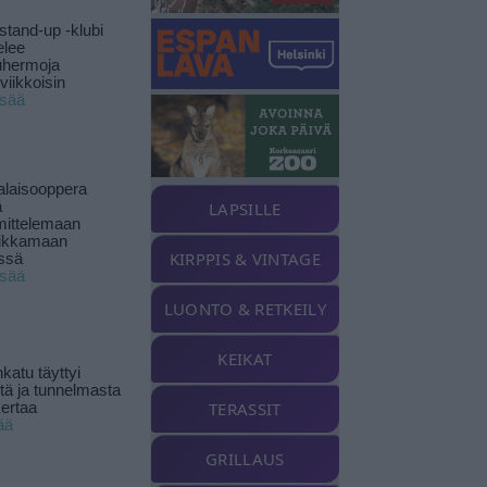
stand-up -klubi
elee
uhermoja
viikkoisin
isää
alaisooppera
ä
LAPSILLE
ittelemaan
ikkamaan
KIRPPIS & VINTAGE
ssä
isää
LUONTO & RETKEILY
KEIKAT
katu täyttyi
stä ja tunnelmasta
TERASSIT
kertaa
ää
GRILLAUS