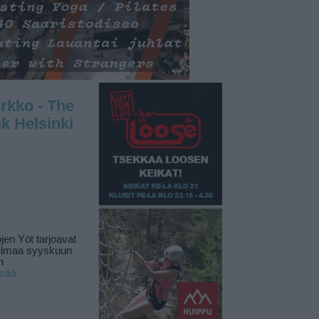
rkko - The
k Helsinki
jen Yöt tarjoavat
elmaa syyskuun
n
isää