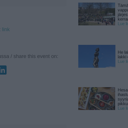
Tämä
vapp
järjes
kerra
Lue l
 link
He la
ssa / share this event on:
lakki
Lue l
enger
elegram
LinkedIn
Hesar
ihast
syyri
pikku
Lue l