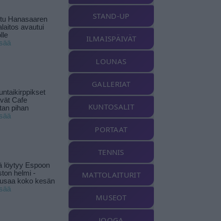
STAND-UP
ttu Hanasaaren
laitos avautui
lle
ILMAISPÄIVÄT
isää
LOUNAS
GALLERIAT
ntaikirppikset
ävät Cafe
KUNTOSALIT
tan pihan
isää
PORTAAT
TENNIS
ä löytyy Espoon
ston helmi -
MATTOLAITURIT
musaa koko kesän
isää
MUSEOT
JOOGA