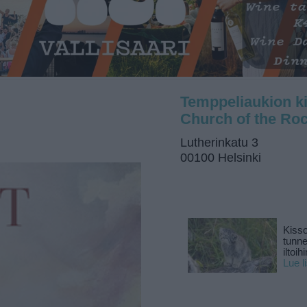
Temppeliaukion ki
Church of the Roc
Lutherinkatu 3
00100 Helsinki
Kisso
tunn
iltoihi
Lue l