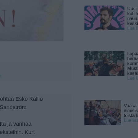
Uusi 
kutitt
naur
keski
Lue l
Lapu
herä
kumm
Must
kesä
a.
Lue l
ohtaa Esko Kallio
Vaasan
 Sandström
ihmisi
toista 
Lue lis
ta ja vanhaa
eksteihin. Kurt