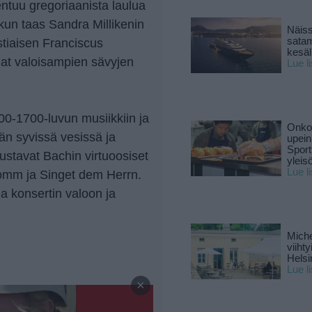
ntuu gregoriaanista laulua
kun taas Sandra Millikenin
Näiss
sata
tiaisen Franciscus
kesäll
ijat valoisampien sävyjen
Lue l
0-1700-luvun musiikkiin ja
Onko 
än syvissä vesissä ja
upein
Sport
nustavat Bachin virtuoosiset
yleis
Lue l
omm ja Singet dem Herrn.
a konsertin valoon ja
Miche
viiht
Helsi
Lue l
—
×