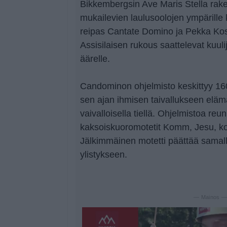
Bikkembergsin Ave Maris Stella rake
mukailevien laulusoolojen ympärille 
reipas Cantate Domino ja Pekka Kos
Assisilaisen rukous saattelevat kuul
äärelle.
Candominon ohjelmisto keskittyy 160
sen ajan ihmisen taivallukseen eläm
vaivalloisella tiellä. Ohjelmistoa reu
kaksoiskuoromotetit Komm, Jesu, k
Jälkimmäinen motetti päättää samall
ylistykseen.
— Mainos 