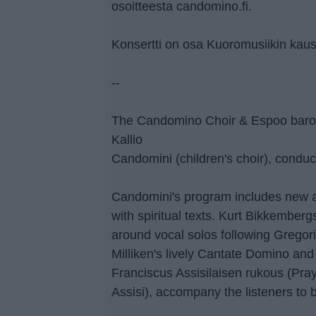
osoitteesta candomino.fi.
Konsertti on osa Kuoromusiikin kausi
--
The Candomino Choir & Espoo baro
Kallio
Candomini (children's choir), cond
Candomini's program includes new a
with spiritual texts. Kurt Bikkembergs
around vocal solos following Gregor
Milliken's lively Cantate Domino and
Franciscus Assisilaisen rukous (Pray
Assisi), accompany the listeners to b