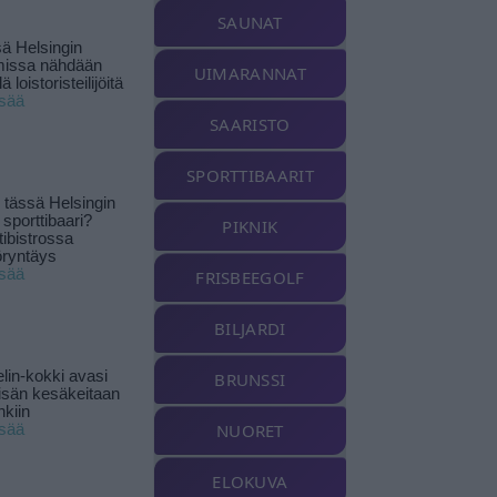
SAUNAT
ä Helsingin
missa nähdään
UIMARANNAT
ä loistoristeilijöitä
isää
SAARISTO
SPORTTIBAARIT
tässä Helsingin
 sporttibaari?
PIKNIK
tibistrossa
öryntäys
isää
FRISBEEGOLF
BILJARDI
lin-kokki avasi
BRUNSSI
yisän kesäkeitaan
nkiin
NUORET
isää
ELOKUVA