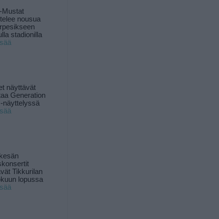
-Mustat
ttelee nousua
rpesikseen
lla stadionilla
isää
t näyttävät
taa Generation
-näyttelyssä
isää
 kesän
skonsertit
ävät Tikkurilan
okuun lopussa
isää