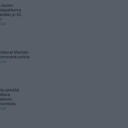
 lasten
utapahtuma
tetään jo 62.
n
isää
kittavat Mantan -
 omenankuorista
isää
ia piristää
uttava
alainen
ravintola
isää