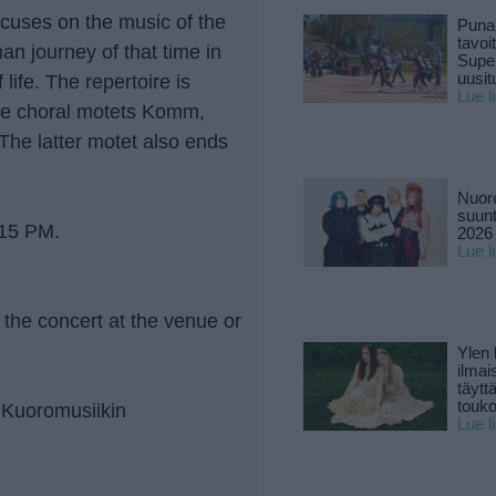
cuses on the music of the
Puna
tavoi
n journey of that time in
Supe
uusitu
ife. The repertoire is
Lue l
ble choral motets Komm,
he latter motet also ends
Nuore
suun
.15 PM.
2026 
Lue l
 the concert at the venue or
Ylen
ilmai
täytt
touk
s Kuoromusiikin
Lue l