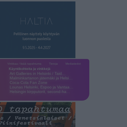
Vinkkaa / lisää tapahtuma
Tietoja
Mediatiedot
Käyntikohteita ja vinkkejä
Art Galleries in Helsinki / Taid…
Malminkartanon jätemäki ja Helsi…
Coca-Cola Fan Zone
Lounas Helsinki, Espoo ja Vantaa…
Helsingin kirpputorit, second-ha…