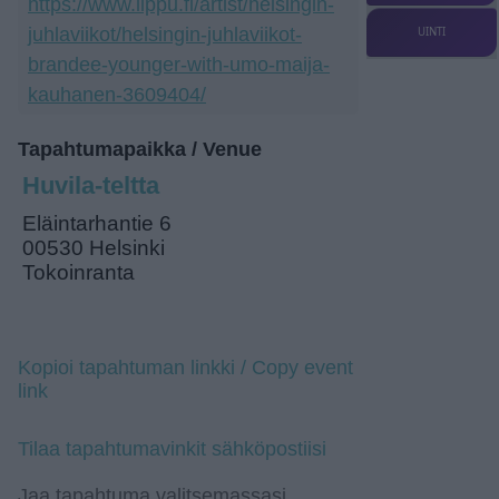
https://www.lippu.fi/artist/helsingin-
juhlaviikot/helsingin-juhlaviikot-
UINTI
brandee-younger-with-umo-maija-
kauhanen-3609404/
Tapahtumapaikka / Venue
Huvila-teltta
Eläintarhantie 6
00530 Helsinki
Tokoinranta
Kopioi tapahtuman linkki / Copy event
link
Tilaa tapahtumavinkit sähköpostiisi
Jaa tapahtuma valitsemassasi