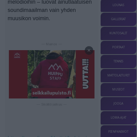
melodioihin – luovat ainutlaatuisen
LOUNAS
soundimaailman vain yhden
muusikon voimin.
GALLERIAT
KUNTOSALIT
— Mainos —
PORTAAT
×
TENNIS
MATTOLAITURIT
MUSEOT
JOOGA
— Sisältö jatkuu —
LOMA-AJAT
PIENPANIMOT