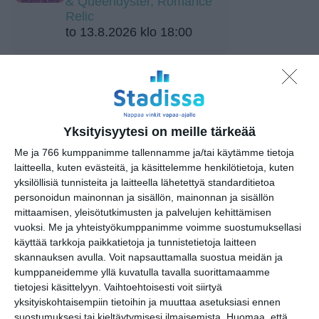
& Queendyster, Romance
Relic
to 13.8.2026 klo 18:00
Meksiko A Cappella
to 13.8.2026 klo 19:00
Sointi Jazz Ensemble: Early
Yksityisyytesi on meille tärkeää
One Morning, Eternity
Me ja 766 kumppanimme tallennamme ja/tai käytämme tietoja
Sculpture (Sointien
laitteella, kuten evästeitä, ja käsittelemme henkilötietoja, kuten
Kalasatama)
yksilöllisiä tunnisteita ja laitteella lähetettyä standarditietoa
su 16.8.2026 klo 15:00
personoidun mainonnan ja sisällön, mainonnan ja sisällön
mittaamisen, yleisötutkimusten ja palvelujen kehittämisen
Kuupuu: Konsertti
vuoksi.
Me ja yhteistyökumppanimme voimme suostumuksellasi
ti 18.8.2026 klo 18:00
käyttää tarkkoja paikkatietoja ja tunnistetietoja laitteen
skannauksen avulla. Voit napsauttamalla suostua meidän ja
kumppaneidemme yllä kuvatulla tavalla suorittamaamme
Ilta Mellerin kanssa
tietojesi käsittelyyn. Vaihtoehtoisesti voit siirtyä
ke 19.8.2026 klo 18:30
yksityiskohtaisempiin tietoihin ja muuttaa asetuksiasi ennen
suostumuksesi tai kieltäytymisesi ilmaisemista.
Huomaa, että