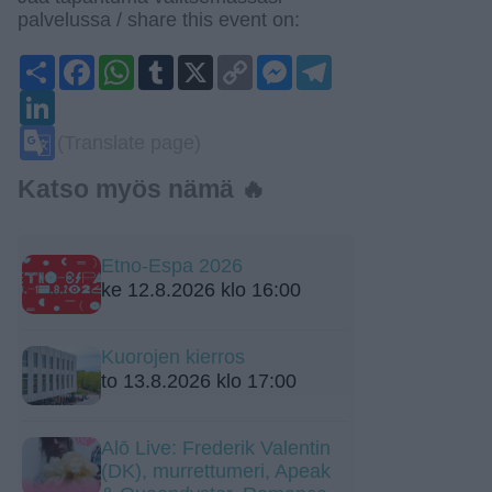
palvelussa / share this event on:
Share
Facebook
WhatsApp
Tumblr
X
Copy
Messenger
Telegram
Link
LinkedIn
Google
(Translate page)
Translate
Katso myös nämä 🔥
Etno-Espa 2026
ke 12.8.2026 klo 16:00
Kuorojen kierros
to 13.8.2026 klo 17:00
Alō Live: Frederik Valentin
(DK), murrettumeri, Apeak