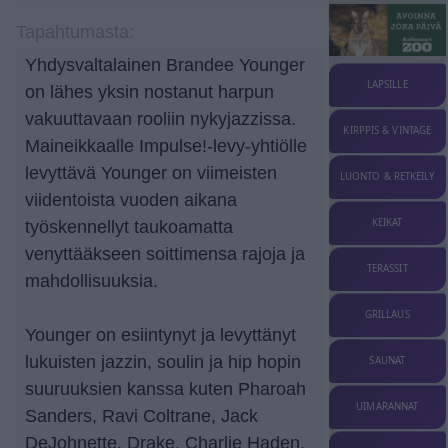
Tapahtumasta:
Yhdysvaltalainen Brandee Younger
LAPSILLE
on lähes yksin nostanut harpun
vakuuttavaan rooliin nykyjazzissa.
KIRPPIS & VINTAGE
Maineikkaalle Impulse!-levy-yhtiölle
levyttävä Younger on viimeisten
LUONTO & RETKEILY
viidentoista vuoden aikana
KEIKAT
työskennellyt taukoamatta
venyttääkseen soittimensa rajoja ja
TERASSIT
mahdollisuuksia.
GRILLAUS
Younger on esiintynyt ja levyttänyt
lukuisten jazzin, soulin ja hip hopin
SAUNAT
suuruuksien kanssa kuten Pharoah
UIMARANNAT
Sanders, Ravi Coltrane, Jack
DeJohnette, Drake, Charlie Haden,