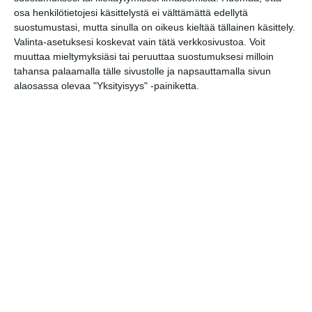
Juhlaviikot: Huvilan
osa henkilötietojesi käsittelystä ei välttämättä edellytä
konsertit 2026
suostumustasi, mutta sinulla on oikeus kieltää tällainen käsittely.
ke 19.8.2026 klo 19:00
Valinta-asetuksesi koskevat vain tätä verkkosivustoa. Voit
muuttaa mieltymyksiäsi tai peruuttaa suostumuksesi milloin
tahansa palaamalla tälle sivustolle ja napsauttamalla sivun
Malmin tapahtumakesä
alaosassa olevaa "Yksityisyys" -painiketta.
elokuu 2026: Teini-Pää,
Aarne Alligaattori, Lyyti,
Steve ‘n’ Seagulls, Antti
Paalanen, kukkatalo ja ANI
to 20.8.2026 klo 16:00
Taiteiden yö
Paavalinkirkolla
to 20.8.2026 klo 17:00