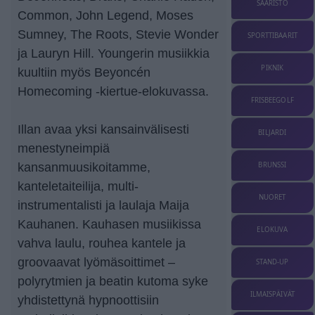
SAARISTO
Common, John Legend, Moses
Sumney, The Roots, Stevie Wonder
SPORTTIBAARIT
ja Lauryn Hill. Youngerin musiikkia
PIKNIK
kuultiin myös Beyoncén
Homecoming -kiertue-elokuvassa.
FRISBEEGOLF
Illan avaa yksi kansainvälisesti
BILJARDI
menestyneimpiä
BRUNSSI
kansanmuusikoitamme,
kanteletaiteilija, multi-
NUORET
instrumentalisti ja laulaja Maija
Kauhanen. Kauhasen musiikissa
ELOKUVA
vahva laulu, rouhea kantele ja
groovaavat lyömäsoittimet –
STAND-UP
polyrytmien ja beatin kutoma syke
ILMAISPÄIVÄT
yhdistettynä hypnoottisiin