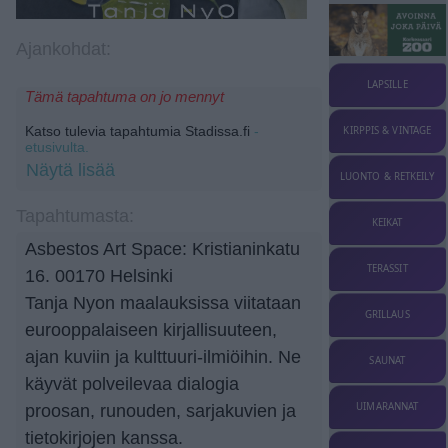
Ajankohdat:
LAPSILLE
Tämä tapahtuma on jo mennyt
Katso tulevia tapahtumia Stadissa.fi
-
KIRPPIS & VINTAGE
etusivulta.
Näytä lisää
LUONTO & RETKEILY
Tapahtumasta:
KEIKAT
Asbestos Art Space: Kristianinkatu
TERASSIT
16. 00170 Helsinki
Tanja Nyon maalauksissa viitataan
GRILLAUS
eurooppalaiseen kirjallisuuteen,
ajan kuviin ja kulttuuri-ilmiöihin. Ne
SAUNAT
käyvät polveilevaa dialogia
UIMARANNAT
proosan, runouden, sarjakuvien ja
tietokirjojen kanssa.