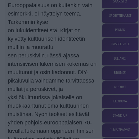
SAARISTO
Eurooppalaisuus on kuitenkin vain
esimerkki, ei näyttelyn teema.
SPORTTIBAARIT
Tarkemmin kyse
on lukuidentiteetistä. Kirjat on
PIKNIK
kylvetty kulttuurisen identiteetin
FRISBEEGOLF
multiin ja muurattu
sen peruskiviin.Tässä ajassa
BILJARDI
intensiivisen lukemisen kokemus on
muuttunut ja osin kadonnut. DIY-
BRUNSSI
pikaluvulla vaihdamme tarvittaessa
NUORET
mullat ja peruskivet, ja
yksilökulttuurissa jokaiselle on
ELOKUVA
muokkaantunut oma kulttuurinen
muistinsa. Nyon teokset esittävät
STAND-UP
yhden pohjois-eurooppalaisen 70-
ILMAISPÄIVÄT
luvulla lukemaan oppineen ihmisen