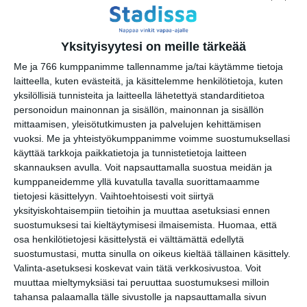
https://www.facebook.com/asbestosartspace1/
Puhelin:
0405777224
Yksityisyytesi on meille tärkeää
Me ja 766 kumppanimme tallennamme ja/tai käytämme tietoja
Kopioi tapahtuman linkki / Copy event
laitteella, kuten evästeitä, ja käsittelemme henkilötietoja, kuten
link
yksilöllisiä tunnisteita ja laitteella lähetettyä standarditietoa
personoidun mainonnan ja sisällön, mainonnan ja sisällön
Tilaa tapahtumavinkit sähköpostiisi
mittaamisen, yleisötutkimusten ja palvelujen kehittämisen
vuoksi.
Me ja yhteistyökumppanimme voimme suostumuksellasi
Jaa tapahtuma valitsemassasi
käyttää tarkkoja paikkatietoja ja tunnistetietoja laitteen
palvelussa / share this event on:
skannauksen avulla. Voit napsauttamalla suostua meidän ja
kumppaneidemme yllä kuvatulla tavalla suorittamaamme
Share
Facebook
WhatsApp
Tumblr
X
Copy
Messenger
Telegram
tietojesi käsittelyyn. Vaihtoehtoisesti voit siirtyä
Link
yksityiskohtaisempiin tietoihin ja muuttaa asetuksiasi ennen
LinkedIn
suostumuksesi tai kieltäytymisesi ilmaisemista.
Huomaa, että
Google
(Translate page)
osa henkilötietojesi käsittelystä ei välttämättä edellytä
Translate
suostumustasi, mutta sinulla on oikeus kieltää tällainen käsittely.
Katso myös nämä 🔥
Valinta-asetuksesi koskevat vain tätä verkkosivustoa. Voit
muuttaa mieltymyksiäsi tai peruuttaa suostumuksesi milloin
tahansa palaamalla tälle sivustolle ja napsauttamalla sivun