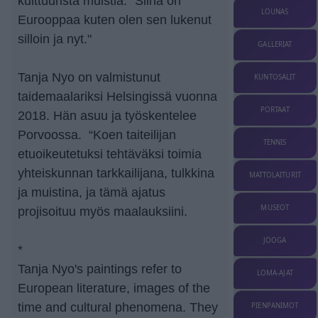
kulttuurista muistia: "Siinä on
LOUNAS
Eurooppaa kuten olen sen lukenut
silloin ja nyt."
GALLERIAT
Tanja Nyo on valmistunut
KUNTOSALIT
taidemaalariksi Helsingissä vuonna
PORTAAT
2018. Hän asuu ja työskentelee
Porvoossa. “Koen taiteilijan
TENNIS
etuoikeutetuksi tehtäväksi toimia
yhteiskunnan tarkkailijana, tulkkina
MATTOLAITURIT
ja muistina, ja tämä ajatus
MUSEOT
projisoituu myös maalauksiini.
JOOGA
*
Tanja Nyo's paintings refer to
LOMA-AJAT
European literature, images of the
time and cultural phenomena. They
PIENPANIMOT