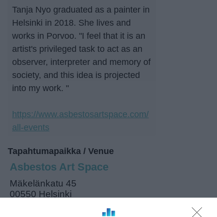
Tanja Nyo graduated as a painter in
Helsinki in 2018. She lives and
works in Porvoo. "I feel that it is an
artist's privileged task to act as an
observer, interpreter and memory of
society, and this idea is projected
into my work. "
https://www.asbestosartspace.com/
all-events
Tapahtumapaikka / Venue
Asbestos Art Space
Mäkelänkatu 45
00550 Helsinki
Kotisivu: