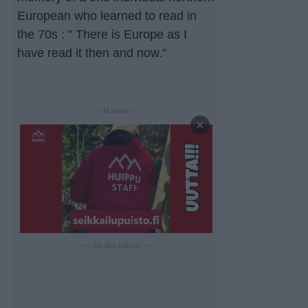
European who learned to read in
the 70s : " There is Europe as I
have read it then and now."
— Mainos —
×
— Sisältö jatkuu —