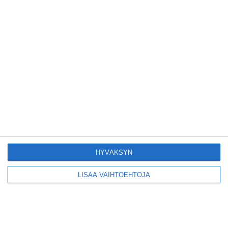
Kruunuvuorensilta
avautui kevyelle
liikenteelle etuajassa
Lue lisää
Kodikas kahvila
Flemarilla yhdistää
kukat ja itse leivotut
pullat
Lue lisää
HYVÄKSYN
LISÄÄ VAIHTOEHTOJA
Pitbull sai lisäkonsertin
Helsinkiin I'm Back -
kiertueelleen
Lue lisää