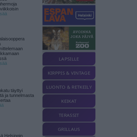
uhermoja
viikkoisin
isää
alaisooppera
ä
ittelemaan
ikkamaan
LAPSILLE
ssä
isää
KIRPPIS & VINTAGE
LUONTO & RETKEILY
katu täyttyi
stä ja tunnelmasta
kertaa
KEIKAT
ää
TERASSIT
GRILLAUS
ä Helsingin