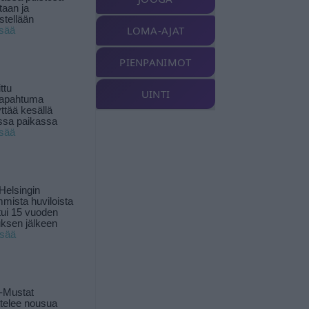
taan ja
istellään
LOMA-AJAT
isää
PIENPANIMOT
ttu
UINTI
tapahtuma
yttää kesällä
ssa paikassa
isää
Helsingin
mista huviloista
ui 15 vuoden
ksen jälkeen
isää
-Mustat
ttelee nousua