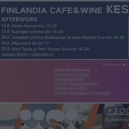
Sääennusteet 🌧 ☼
Suosittuja tapahtumia
Puotila Block Party
Etno-Espa 2026
K-POP Huvipuistobileet
Rastila Fest 2026
Suuret risteilyalukset Helsingin…