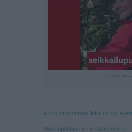
— Sisältö jatku
Kopioi tapahtuman linkki / Copy event
Tilaa tapahtumavinkit sähköpostiisi