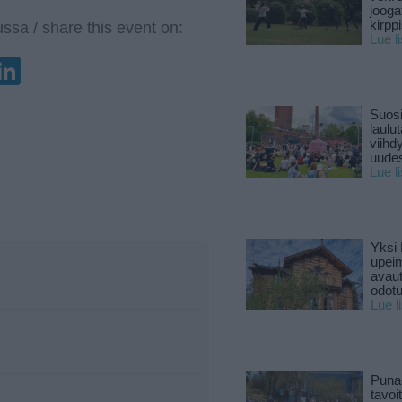
jooga
kirpp
ssa / share this event on:
Lue l
enger
elegram
LinkedIn
Suosi
laulu
viihd
uude
Lue l
Yksi 
upeim
avaut
odotu
Lue l
Puna
tavoi