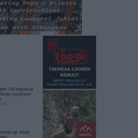
jen Yöt tarjoavat
elmaa syyskuun
n
isää
stand-up -klubi
elee