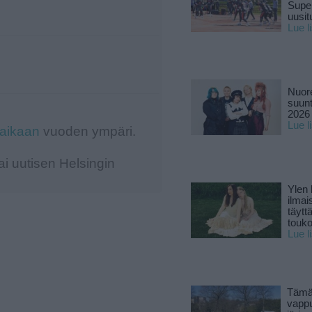
Supe
uusitu
Lue l
Nuore
suun
2026 
Lue l
-aikaan
vuoden ympäri.
i uutisen Helsingin
Ylen
ilmai
täytt
touk
Lue l
Tämä
vapp