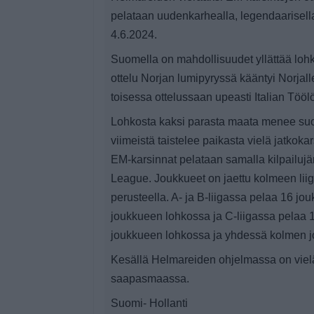
pelataan uudenkarhealla, legendaarisell
4.6.2024.
Suomella on mahdollisuudet yllättää lo
ottelu Norjan lumipyryssä kääntyi Norjall
toisessa ottelussaan upeasti Italian Tööl
Lohkosta kaksi parasta maata menee suo
viimeistä taistelee paikasta vielä jatkoka
EM-karsinnat pelataan samalla kilpailuj
League. Joukkueet on jaettu kolmeen li
perusteella. A- ja B-liigassa pelaa 16 jo
joukkueen lohkossa ja C-liigassa pelaa 1
joukkueen lohkossa ja yhdessä kolmen 
Kesällä Helmareiden ohjelmassa on vielä 
saapasmaassa.
Suomi- Hollanti