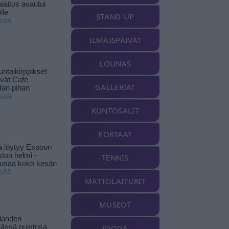
laitos avautui
lle
STAND-UP
isää
ILMAISPÄIVÄT
LOUNAS
ntaikirppikset
ävät Cafe
GALLERIAT
tan pihan
isää
KUNTOSALIT
PORTAAT
ä löytyy Espoon
ston helmi -
TENNIS
musaa koko kesän
isää
MATTOLAITURIT
MUSEOT
landen
ässä puistosa
JOOGA