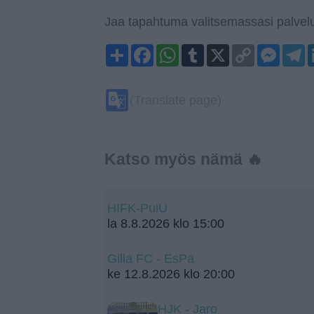
Jaa tapahtuma valitsemassasi palvelu
Share
Facebook
WhatsApp
Tumblr
X
Copy
Mess
T
Link
Google
(Translate page)
Translate
Katso myös nämä 🔥
HIFK-PuiU
la 8.8.2026 klo 15:00
Gilla FC - EsPa
ke 12.8.2026 klo 20:00
HJK - Jaro