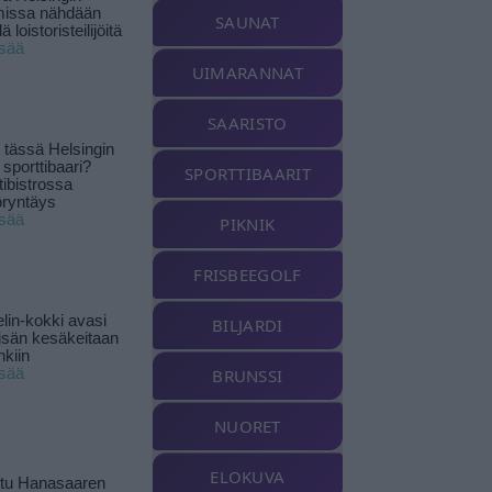
missa nähdään
SAUNAT
ä loistoristeilijöitä
isää
UIMARANNAT
SAARISTO
tässä Helsingin
 sporttibaari?
SPORTTIBAARIT
tibistrossa
öryntäys
isää
PIKNIK
FRISBEEGOLF
lin-kokki avasi
BILJARDI
yisän kesäkeitaan
nkiin
isää
BRUNSSI
NUORET
ELOKUVA
ttu Hanasaaren