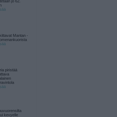
tetään jo 62.
n
isää
kittavat Mantan -
 omenankuorista
isää
ia piristää
uttava
alainen
ravintola
isää
uvuorensilta
ui kevyelle