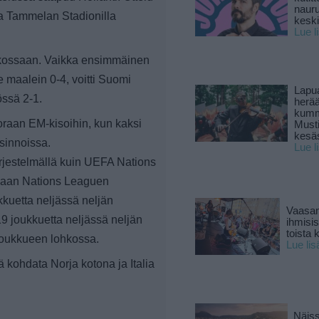
naur
a Tammelan Stadionilla
keski
Lue l
hkossaan. Vaikka ensimmäinen
e maalein 0-4, voitti Suomi
Lapu
össä 2-1.
herä
kumm
raan EM-kisoihin, kun kaksi
Must
kesä
rsinnoissa.
Lue l
ärjestelmällä kuin UEFA Nations
igaan Nations Leaguen
ukkuetta neljässä neljän
Vaasan
9 joukkuetta neljässä neljän
ihmisi
toista 
joukkueen lohkossa.
Lue lis
kohdata Norja kotona ja Italia
Näiss