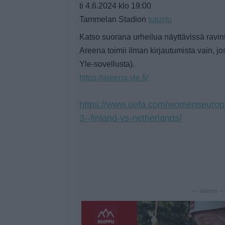
ti 4.6.2024 klo 19:00
Tammelan Stadion
tutustu
Katso suorana urheilua näyttävissä ravint
Areena toimii ilman kirjautumista vain, jos
Yle-sovellusta).
https://areena.yle.fi/
https://www.uefa.com/womenseurop
3--finland-vs-netherlands/
— Mainos 