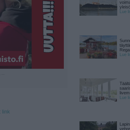
voima
yleisö
Lue l
Sunnu
täytt
Rega
Lue l
u —
Täält
saari
live
Lue l
 link
Lapin
vehre