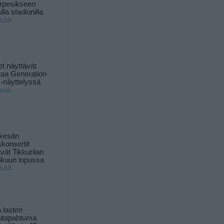
rpesikseen
lla stadionilla
isää
t näyttävät
taa Generation
-näyttelyssä
isää
 kesän
skonsertit
ävät Tikkurilan
okuun lopussa
isää
 lasten
utapahtuma