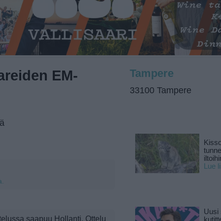
areiden EM-
Tampere
33100 Tampere
tä
Kisso
tunn
iltoihi
Lue l
a.
Uusi 
elussa saapuu Hollanti. Ottelu
kutitt