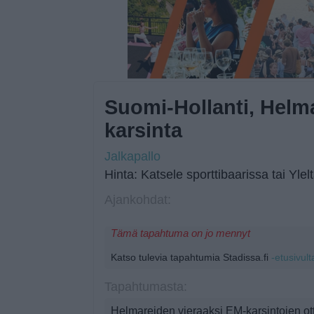
Suomi-Hollanti, Helm
karsinta
Jalkapallo
Hinta: Katsele sporttibaarissa tai Ylel
Ajankohdat:
Tämä tapahtuma on jo mennyt
Katso tulevia tapahtumia Stadissa.fi
-etusivult
Tapahtumasta:
Helmareiden vieraaksi EM-karsintojen ott