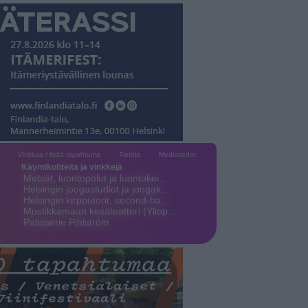
Vinkkaa / lisää tapahtuma
Tietoja
Mediatiedot
Käyntikohteita ja vinkkejä
Metsät, luontopolut ja luontokei…
Helsingin joogastudiot ja joogak…
Helsingin kirpputorit, second-ha…
Mustikkamaan kesäteatteri (Yliop…
Patisserie Pihlström