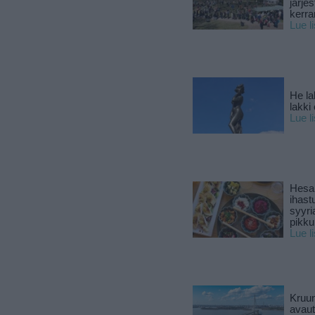
järjes
kerra
Lue l
He la
lakki
Lue l
Hesar
ihast
syyri
pikku
Lue l
Kruun
avaut