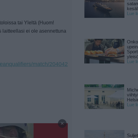
sata
kesäll
Lue l
oloissa tai Yleltä (Huom!
 laitteellasi ei ole asennettuna
Onko 
upein
Sport
yleis
Lue l
eanqualifiers/match/204042
Miche
viiht
Helsi
Lue l
—
×
Sulje