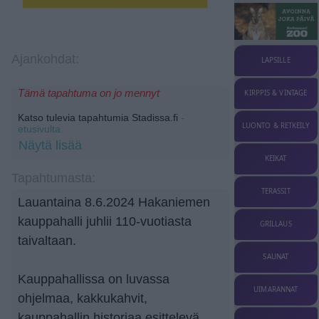
Ajankohdat:
LAPSILLE
Tämä tapahtuma on jo mennyt
KIRPPIS & VINTAGE
Katso tulevia tapahtumia Stadissa.fi
-
LUONTO & RETKEILY
etusivulta.
Näytä lisää
KEIKAT
Tapahtumasta:
TERASSIT
Lauantaina 8.6.2024 Hakaniemen
kauppahalli juhlii 110-vuotiasta
GRILLAUS
taivaltaan.
SAUNAT
Kauppahallissa on luvassa
UIMARANNAT
ohjelmaa, kakkukahvit,
kauppahallin historiaa esittelevä