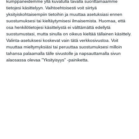
Paistetut silakkapihvit 18 €/kg.
kumppaneidemme yllä kuvatulla tavalla suorittamaamme
tietojesi käsittelyyn. Vaihtoehtoisesti voit siirtyä
Tutustu:
Kalaliike Marja Nätti
yksityiskohtaisempiin tietoihin ja muuttaa asetuksiasi ennen
suostumuksesi tai kieltäytymisesi ilmaisemista.
Huomaa, että
Kestoleike Oy: Ensimmäisille
osa henkilötietojesi käsittelystä ei välttämättä edellytä
suostumustasi, mutta sinulla on oikeus kieltää tällainen käsittely.
asiakkaille maistiaisia uunikinkusta
Valinta-asetuksesi koskevat vain tätä verkkosivustoa. Voit
ja kylmäsavuporosta.
muuttaa mieltymyksiäsi tai peruuttaa suostumuksesi milloin
tahansa palaamalla tälle sivustolle ja napsauttamalla sivun
Kehvola: Helsinkiläinen kortti ja
alaosassa olevaa "Yksityisyys" -painiketta.
designkauppa järjestää arpajaiset ja
putiikissa on tarjouksia.
Tutustu:
Kehvola
Kirsikka: Tarjoaa synttäreiden
kunniaksi kolmen ruokalajin menun
kahdelle sekä pullon viiniä hintaan
110 €. Tarjous on voimassa 8.6.
koko päivän aina Kirsikan