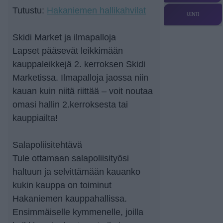
Tutustu:
Hakaniemen hallikahvilat
UINTI
Skidi Market ja ilmapalloja
Lapset pääsevät leikkimään
kauppaleikkejä 2. kerroksen Skidi
Marketissa. Ilmapalloja jaossa niin
kauan kuin niitä riittää – voit noutaa
omasi hallin 2.kerroksesta tai
kauppiailta!
Salapoliisitehtävä
Tule ottamaan salapoliisityösi
haltuun ja selvittämään kauanko
kukin kauppa on toiminut
Hakaniemen kauppahallissa.
Ensimmäiselle kymmenelle, joilla