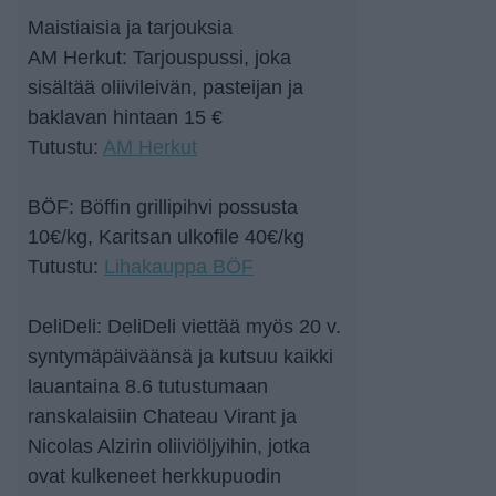
Maistiaisia ja tarjouksia
AM Herkut: Tarjouspussi, joka
sisältää oliivileivän, pasteijan ja
baklavan hintaan 15 €
Tutustu:
AM Herkut
BÖF: Böffin grillipihvi possusta
10€/kg, Karitsan ulkofile 40€/kg
Tutustu:
Lihakauppa BÖF
DeliDeli: DeliDeli viettää myös 20 v.
syntymäpäiväänsä ja kutsuu kaikki
lauantaina 8.6 tutustumaan
ranskalaisiin Chateau Virant ja
Nicolas Alzirin oliiviöljyihin, jotka
ovat kulkeneet herkkupuodin