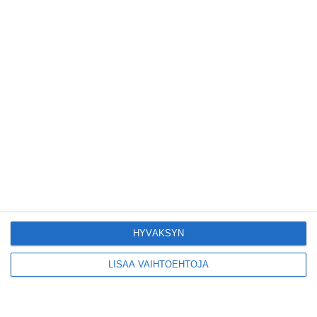
livemusaa koko kesän
Lue lisää
Lapinlanden vehreässä
puistosa joogataan ja
kirppistellään
Lue lisää
Suosittu laulutapahtuma
viihdyttää kesällä
uudessa paikassa
Lue lisää
HYVÄKSYN
LISÄÄ VAIHTOEHTOJA
Yksi Helsingin
upeimmista huviloista
avautui 15 vuoden