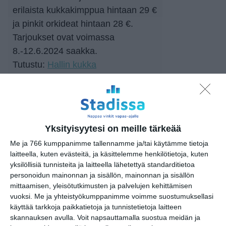
erilaista kukkakimppua hintaan 29 €
ja pinkit orkideat hintaan 28 €.
Tarjoukset ovat voimassa
8.-12.6.2024 saakka.
Tutustu:
Hallin kukka
Juice & Smoothies: Tuorepuristettu
porkkana, omena, inkivääri- mehu
ja 2kpl Rawbite luomupatukkaa
Yksityisyytesi on meille tärkeää
yhteishintaan 11 €.
Me ja 766 kumppanimme tallennamme ja/tai käytämme tietoja
Tutustu:
Juice & Smoothies
laitteella, kuten evästeitä, ja käsittelemme henkilötietoja, kuten
yksilöllisiä tunnisteita ja laitteella lähetettyä standarditietoa
Kalaliike Marja Nätti: Raparperi-
personoidun mainonnan ja sisällön, mainonnan ja sisällön
mittaamisen, yleisötutkimusten ja palvelujen kehittämisen
toscaleivos 2,90 €. Tomaatti-
vuoksi.
Me ja yhteistyökumppanimme voimme suostumuksellasi
mozzarella donitsi 2,90 €-
käyttää tarkkoja paikkatietoja ja tunnistetietoja laitteen
Jalapeno-cheddar donitsi 2,90 €.
skannauksen avulla. Voit napsauttamalla suostua meidän ja