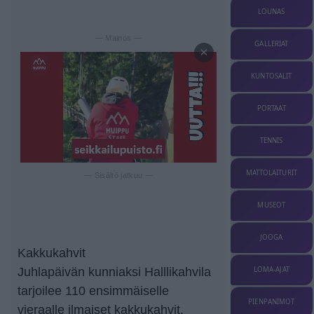
LOUNAS
— Mainos —
GALLERIAT
×
KUNTOSALIT
PORTAAT
TENNIS
MATTOLAITURIT
— Sisältö jatkuu —
MUSEOT
JOOGA
Kakkukahvit
LOMA-AJAT
Juhlapäivän kunniaksi Halllikahvila
tarjoilee 110 ensimmäiselle
PIENPANIMOT
vieraalle ilmaiset kakkukahvit.