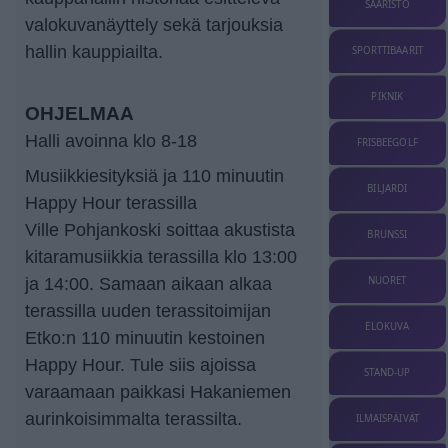
SAARISTO
valokuvanäyttely sekä tarjouksia
hallin kauppiailta.
SPORTTIBAARIT
PIKNIK
OHJELMAA
Halli avoinna klo 8-18
FRISBEEGOLF
Musiikkiesityksiä ja 110 minuutin
BILJARDI
Happy Hour terassilla
Ville Pohjankoski soittaa akustista
BRUNSSI
kitaramusiikkia terassilla klo 13:00
ja 14:00. Samaan aikaan alkaa
NUORET
terassilla uuden terassitoimijan
ELOKUVA
Etko:n 110 minuutin kestoinen
Happy Hour. Tule siis ajoissa
STAND-UP
varaamaan paikkasi Hakaniemen
aurinkoisimmalta terassilta.
ILMAISPÄIVÄT