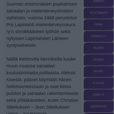
SAARISTO
Suomen ensimmäisen psykiatrisen
sairaalan ja mielenterveyshoidon
SPORTTIBAARIT
vaiheisiin, vuonna 1988 perustetun
Pro Lapinlahti mielenterveysseura
PIKNIK
ry:n sinnikkääseen työhön sekä
FRISBEEGOLF
nykyisen Lapinlahden Lähteen
syntyvaiheisiin.
BILJARDI
Näillä kiehtovilla kierroksilla kuulet
BRUNSSI
muun muassa sairaalan
NUORET
kuuluisimmasta potilaasta, Aleksis
Kivestä, pääset käymään hänen
ELOKUVA
hoitohuoneessaan ja saat tietoa
puiston ja sairaalan rakentamisesta
STAND-UP
sekä ylilääkäreiden, kuten Christian
Sibeliuksen – Jean Sibeliuksen
ILMAISPÄIVÄT
veljen – käyttämistä