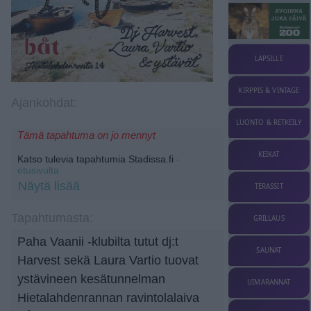
LAPSILLE
KIRPPIS & VINTAGE
Ajankohdat:
LUONTO & RETKEILY
Tämä tapahtuma on jo mennyt
KEIKAT
Katso tulevia tapahtumia Stadissa.fi
-
etusivulta.
Näytä lisää
TERASSIT
Tapahtumasta:
GRILLAUS
Paha Vaanii -klubilta tutut dj:t
SAUNAT
Harvest sekä Laura Vartio tuovat
ystävineen kesätunnelman
UIMARANNAT
Hietalahdenrannan ravintolalaiva