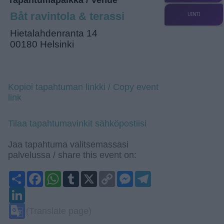
Tapahtumapaikka / Venue
Båt ravintola & terassi
UINTI
Hietalahdenranta 14
00180 Helsinki
Kopioi tapahtuman linkki / Copy event
link
Tilaa tapahtumavinkit sähköpostiisi
Jaa tapahtuma valitsemassasi
palvelussa / share this event on:
Share
Facebook
WhatsApp
Tumblr
X
Copy
Messenger
Telegram
Link
LinkedIn
Google
(Translate page)
Translate