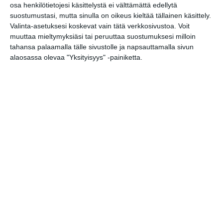
osa henkilötietojesi käsittelystä ei välttämättä edellytä
suostumustasi, mutta sinulla on oikeus kieltää tällainen käsittely.
Valinta-asetuksesi koskevat vain tätä verkkosivustoa. Voit
muuttaa mieltymyksiäsi tai peruuttaa suostumuksesi milloin
tahansa palaamalla tälle sivustolle ja napsauttamalla sivun
alaosassa olevaa "Yksityisyys" -painiketta.
Kissojen Yöt tarjoavat
tunnelmaa syyskuun
iltoihin
Lue lisää
Uusi stand-up -klubi
kutittelee nauruhermoja
keskiviikkoisin
Lue lisää