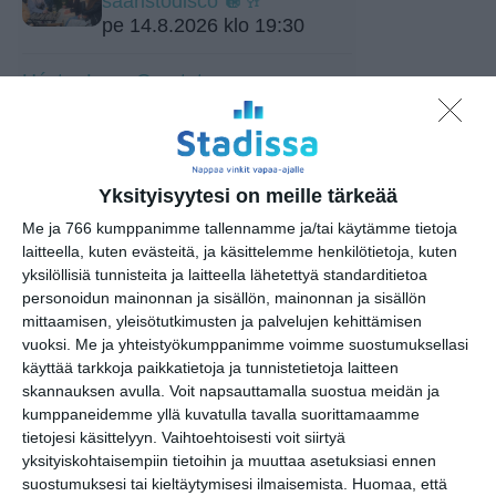
saaristodisco 🪩🥂
pe 14.8.2026 klo 19:30
Héctor Lepe Quartet
la 15.8.2026 klo 18:00
Summer Groove! Disco K-50®
Astoria-Salissa
Yksityisyytesi on meille tärkeää
la 15.8.2026 klo 19:00
Me ja 766 kumppanimme tallennamme ja/tai käytämme tietoja
laitteella, kuten evästeitä, ja käsittelemme henkilötietoja, kuten
Puotilan Kartanon Kesä
yksilöllisiä tunnisteita ja laitteella lähetettyä standarditietoa
la 15.8.2026 klo 19:00
personoidun mainonnan ja sisällön, mainonnan ja sisällön
mittaamisen, yleisötutkimusten ja palvelujen kehittämisen
vuoksi.
Me ja yhteistyökumppanimme voimme suostumuksellasi
Flow Festival 2026
käyttää tarkkoja paikkatietoja ja tunnistetietoja laitteen
su 16.8.2026 klo 13:00
skannauksen avulla. Voit napsauttamalla suostua meidän ja
kumppaneidemme yllä kuvatulla tavalla suorittamaamme
tietojesi käsittelyyn. Vaihtoehtoisesti voit siirtyä
Jamma Jamma Jamit
yksityiskohtaisempiin tietoihin ja muuttaa asetuksiasi ennen
ti 18.8.2026 klo 18:00
suostumuksesi tai kieltäytymisesi ilmaisemista.
Huomaa, että