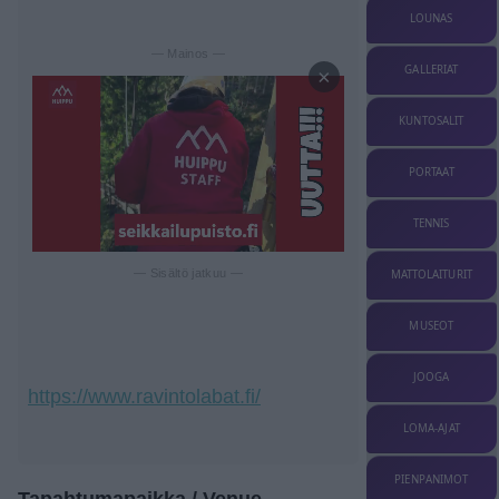
LOUNAS
— Mainos —
GALLERIAT
×
KUNTOSALIT
PORTAAT
TENNIS
— Sisältö jatkuu —
MATTOLAITURIT
MUSEOT
JOOGA
https://www.ravintolabat.fi/
LOMA-AJAT
PIENPANIMOT