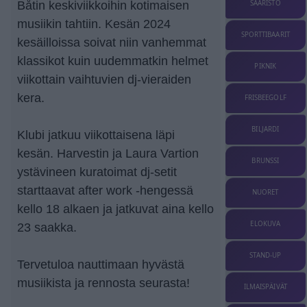
Båtin keskiviikkoihin kotimaisen
SAARISTO
musiikin tahtiin. Kesän 2024
SPORTTIBAARIT
kesäilloissa soivat niin vanhemmat
klassikot kuin uudemmatkin helmet
PIKNIK
viikottain vaihtuvien dj-vieraiden
kera.
FRISBEEGOLF
BILJARDI
Klubi jatkuu viikottaisena läpi
kesän. Harvestin ja Laura Vartion
BRUNSSI
ystävineen kuratoimat dj-setit
starttaavat after work -hengessä
NUORET
kello 18 alkaen ja jatkuvat aina kello
ELOKUVA
23 saakka.
STAND-UP
Tervetuloa nauttimaan hyvästä
musiikista ja rennosta seurasta!
ILMAISPÄIVÄT