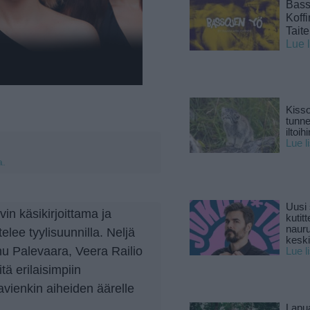
Basso
Koff
Tait
Lue 
Kisso
tunn
iltoihi
Lue l
a.
Uusi 
in käsikirjoittama ja
kutitt
naur
lee tyylisuunnilla. Neljä
keski
nu Palevaara, Veera Railio
Lue l
ä erilaisimpiin
avienkin aiheiden äärelle
Lapu