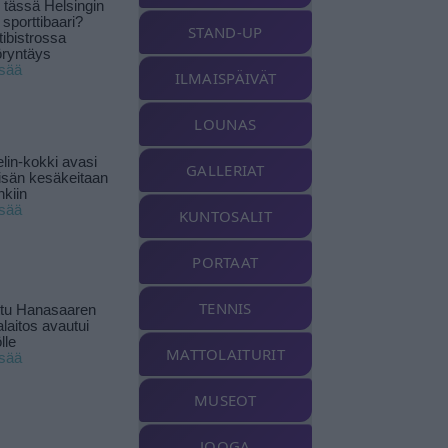
tässä Helsingin
 sporttibaari?
STAND-UP
tibistrossa
öryntäys
isää
ILMAISPÄIVÄT
LOUNAS
lin-kokki avasi
GALLERIAT
yisän kesäkeitaan
nkiin
isää
KUNTOSALIT
PORTAAT
TENNIS
ttu Hanasaaren
laitos avautui
lle
MATTOLAITURIT
isää
MUSEOT
JOOGA