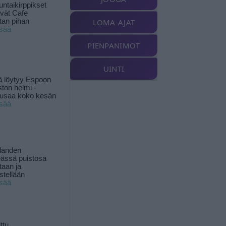
ntaikirppikset
ävät Cafe
tan pihan
LOMA-AJAT
isää
PIENPANIMOT
UINTI
ä löytyy Espoon
ston helmi -
musaa koko kesän
isää
landen
ässä puistosa
taan ja
istellään
isää
ttu