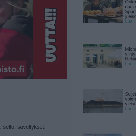
Onko 
upein
Sport
yleis
Lue l
Miche
viiht
Helsi
Lue l
u —
Sulje
voima
yleisö
Lue l
, sello, sävellykset,