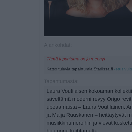
Ajankohdat:
Tämä tapahtuma on jo mennyt
Katso tulevia tapahtumia Stadissa.fi
-etusivult
Tapahtumasta:
Laura Voutilaisen kokoaman kollektiiv
säveltämä moderni revyy Origo revitte
upeaa naista – Laura Voutilainen, A
ja Maija Ruuskanen – heittäytyvät mit
musiikkinumeroihin ja vievät koskett
huumoria kaihtamatta.