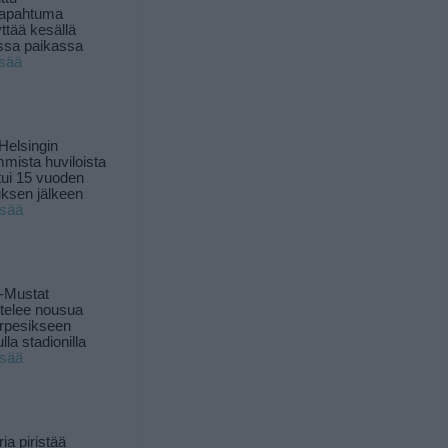
tapahtuma
yttää kesällä
ssa paikassa
isää
Helsingin
mista huviloista
ui 15 vuoden
ksen jälkeen
isää
-Mustat
ttelee nousua
rpesikseen
lla stadionilla
isää
ia piristää