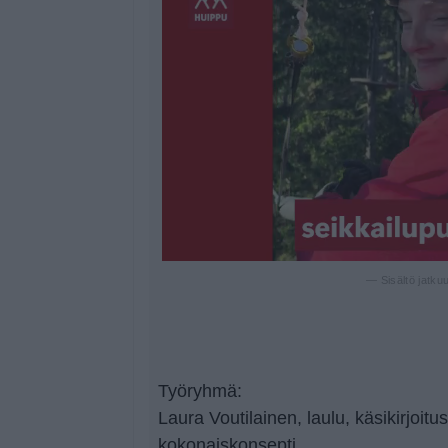
— Sisältö jatku
Työryhmä:
Laura Voutilainen, laulu, käsikirjoitus
kokonaiskonsepti