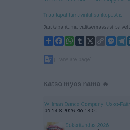
Tilaa tapahtumavinkit sähköpostiisi
Jaa tapahtuma valitsemassasi palvelu
Share
Facebook
WhatsApp
Tumblr
X
Copy
Mess
T
Link
Google
(Translate page)
Translate
Katso myös nämä 🔥
Willman Dance Company: Usko-Fait
pe 14.8.2026 klo 18:00
Sokeritehdas 2026