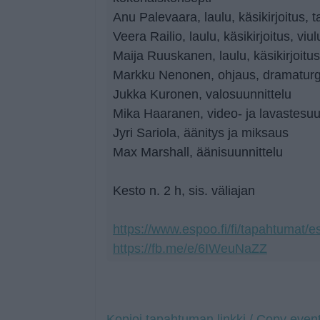
Anu Palevaara, laulu, käsikirjoitus, t
Veera Railio, laulu, käsikirjoitus, viu
Maija Ruuskanen, laulu, käsikirjoitus
Markku Nenonen, ohjaus, dramatur
Jukka Kuronen, valosuunnittelu
Mika Haaranen, video- ja lavastesuu
Jyri Sariola, äänitys ja miksaus
Max Marshall, äänisuunnittelu
Kesto n. 2 h, sis. väliajan
https://www.espoo.fi/fi/tapahtumat
https://fb.me/e/6IWeuNaZZ
Kopioi tapahtuman linkki / Copy event