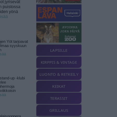
t jyrisevät
in puistossa
eiden yönä
lisää
jen Yöt tarjoavat
elmaa syyskuun
LAPSILLE
n
isää
KIRPPIS & VINTAGE
LUONTO & RETKEILY
stand-up -klubi
elee
KEIKAT
uhermoja
viikkoisin
isää
TERASSIT
GRILLAUS
alaisooppera