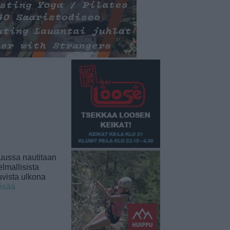
uussa nautitaan
lmallisista
uvista ulkona
lisää