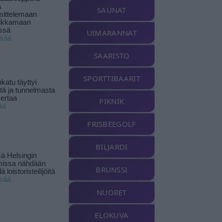
ä
SAUNAT
ittelemaan
ikkamaan
ssä
UIMARANNAT
isää
SAARISTO
SPORTTIBAARIT
katu täyttyi
stä ja tunnelmasta
kertaa
PIKNIK
ää
FRISBEEGOLF
BILJARDI
ä Helsingin
missa nähdään
BRUNSSI
ä loistoristeilijöitä
isää
NUORET
ELOKUVA