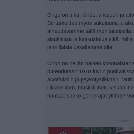
Origo on alku, lähde, alkujuuri ja aihe
Se tarkoittaa myös sukujuuria ja al
aiheuttavamme tällä monitaiteisella t
sisuksissa ja keskustelua siitä, milla
ja millaisia uskallamme olla.
Origo on neljän naisen kokonaistaidet
pureudutaan 1970-luvun puoliväliss
aivoituksiin ja psykofysiikkaan. Multi
liikkeellinen, musiikillinen, visuaalin
huutaa: saako genrerajat ylittää? V
— Mainos 