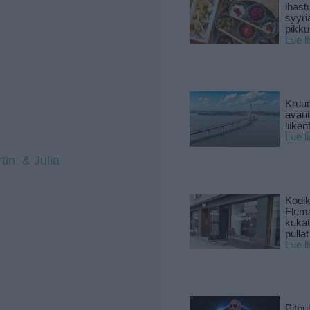
ihast
syyri
pikku
Lue l
Kruun
avaut
liike
Lue l
in: & Julia
Kodik
Flema
kukat 
pullat
Lue l
Pitbul