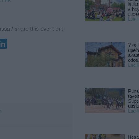
laulu
viihd
uude
Lue l
ssa / share this event on:
enger
elegram
LinkedIn
Yksi 
upeim
avaut
odotu
Lue l
Puna
tavoi
Supe
uusitu
h
Lue l
Hesar