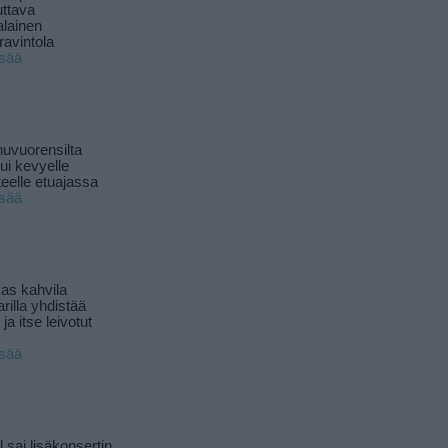
uttava
alainen
ravintola
isää
uvuorensilta
ui kevyelle
nteelle etuajassa
isää
as kahvila
rilla yhdistää
ja itse leivotut
isää
l sai lisäkonsertin