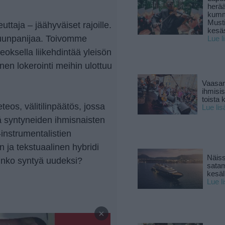
herä
kumm
Must
uttaja – jäähyväiset rajoille.
kesä
kuunpanijaa. Toivomme
Lue l
eoksella liikehdintää yleisön
inen lokerointi meihin ulottuu
Vaasan
ihmisi
toista 
eos, välitilinpäätös, jossa
Lue lis
ä syntyneiden ihmisnaisten
-instrumentalistien
en ja tekstuaalinen hybridi
Näiss
oinko syntyä uudeksi?
sata
kesäll
Lue l
—
×