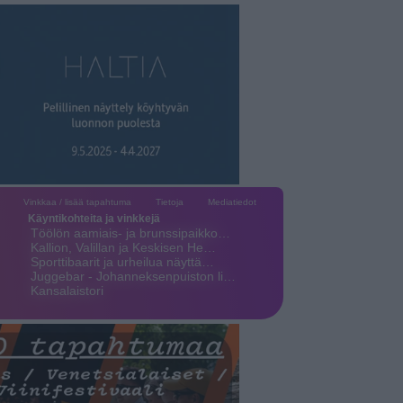
Vinkkaa / lisää tapahtuma
Tietoja
Mediatiedot
Käyntikohteita ja vinkkejä
Töölön aamiais- ja brunssipaikko…
Kallion, Valillan ja Keskisen He…
Sporttibaarit ja urheilua näyttä…
Juggebar - Johanneksenpuiston li…
Kansalaistori