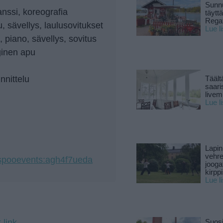
Sunnu
anssi, koreografia
täytt
Rega
lu, sävellys, laulusovitukset
Lue l
, piano, sävellys, sovitus
ginen apu
nnittelu
Täält
saari
live
Lue l
Lapin
vehre
/espooevents:agh4f7ueda
jooga
kirpp
Lue l
 link
Suosi