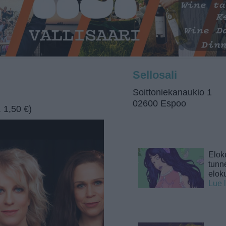
Sellosali
Soittoniekanaukio 1
02600 Espoo
. 1,50 €)
Elok
tunne
elok
Lue 