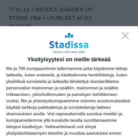
TI 31.12. I REVOLT, GARDEN OF
STONE +tba + UV-BILEET w/ DJ
Anaheim
TO 2.1. PROJEKTI SAVUKONE,
ANTON HARING, KRAIDEN 8€
Yksityisyytesi on meille tärkeää
PE 3.1. LAKI & JÄRJESTYS,
Me ja 766 kumppanimme tallennamme ja/tai käytämme tietoja
laitteella, kuten evästeitä, ja käsittelemme henkilötietoja, kuten
HATS & CAPS, WIDOWS 11/12€
yksilöllisiä tunnisteita ja laitteella lähetettyä standarditietoa
personoidun mainonnan ja sisällön, mainonnan ja sisällön
LA 4.1. ERAKOSSA, MYLLY Sold
mittaamisen, yleisötutkimusten ja palvelujen kehittämisen
out!
vuoksi.
Me ja yhteistyökumppanimme voimme suostumuksellasi
käyttää tarkkoja paikkatietoja ja tunnistetietoja laitteen
skannauksen avulla. Voit napsauttamalla suostua meidän ja
SU 5.1. ERAKOSSA, MYLLY
kumppaneidemme yllä kuvatulla tavalla suorittamaamme
14/16€
tietojesi käsittelyyn. Vaihtoehtoisesti voit siirtyä
yksityiskohtaisempiin tietoihin ja muuttaa asetuksiasi ennen