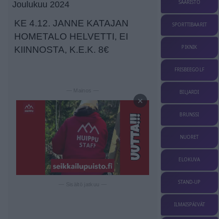
SAARISTO
Joulukuu 2024
KE 4.12. JANNE KATAJAN
SPORTTIBAARIT
HOMETALO HELVETTI, EI
PIKNIK
KIINNOSTA, K.E.K. 8€
FRISBEEGOLF
— Mainos —
BILJARDI
×
BRUNSSI
NUORET
ELOKUVA
STAND-UP
— Sisältö jatkuu —
ILMAISPÄIVÄT