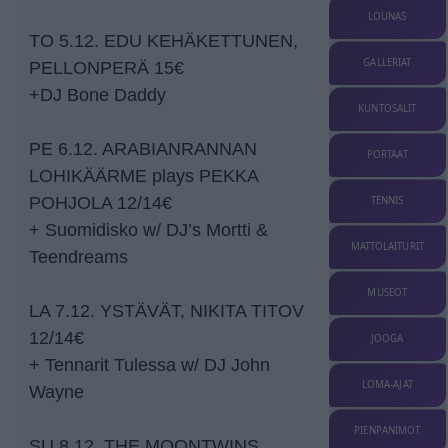
LOUNAS
TO 5.12. EDU KEHÄKETTUNEN,
GALLERIAT
PELLONPERÄ 15€
+DJ Bone Daddy
KUNTOSALIT
PE 6.12. ARABIANRANNAN
PORTAAT
LOHIKÄÄRME plays PEKKA
POHJOLA 12/14€
TENNIS
+ Suomidisko w/ DJ’s Mortti &
MATTOLAITURIT
Teendreams
MUSEOT
LA 7.12. YSTÄVÄT, NIKITA TITOV
12/14€
JOOGA
+ Tennarit Tulessa w/ DJ John
LOMA-AJAT
Wayne
PIENPANIMOT
SU 8.12. THE MOONTWINS