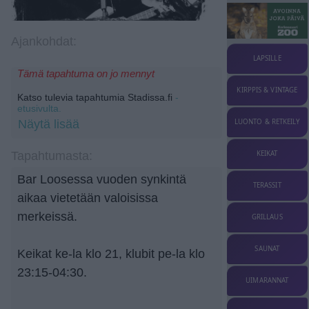
Ajankohdat:
LAPSILLE
Tämä tapahtuma on jo mennyt
KIRPPIS & VINTAGE
Katso tulevia tapahtumia Stadissa.fi
-
etusivulta.
LUONTO & RETKEILY
Näytä lisää
KEIKAT
Tapahtumasta:
Bar Loosessa vuoden synkintä
TERASSIT
aikaa vietetään valoisissa
merkeissä.
GRILLAUS
SAUNAT
Keikat ke-la klo 21, klubit pe-la klo
23:15-04:30.
UIMARANNAT