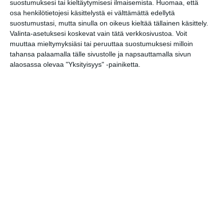
suostumuksesi tai kieltäytymisesi ilmaisemista.
Huomaa, että
https://barloose.com/
osa henkilötietojesi käsittelystä ei välttämättä edellytä
suostumustasi, mutta sinulla on oikeus kieltää tällainen käsittely.
Valinta-asetuksesi koskevat vain tätä verkkosivustoa. Voit
Tapahtumapaikka / Venue
muuttaa mieltymyksiäsi tai peruuttaa suostumuksesi milloin
tahansa palaamalla tälle sivustolle ja napsauttamalla sivun
Bar Loose
alaosassa olevaa "Yksityisyys" -painiketta.
Annankatu 21
00100 Helsinki
Kopioi tapahtuman linkki / Copy event
link
Tilaa tapahtumavinkit sähköpostiisi
Jaa tapahtuma valitsemassasi
palvelussa / share this event on:
Share
Facebook
WhatsApp
Tumblr
X
Copy
Messenger
Telegram