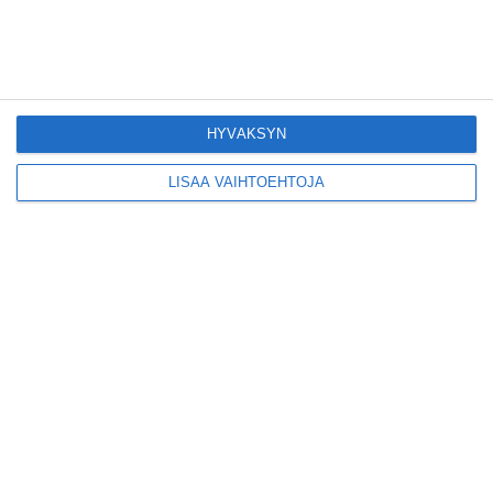
Kruunuvuorensilta
avautui kevyelle
liikenteelle etuajassa
Lue lisää
HYVÄKSYN
LISÄÄ VAIHTOEHTOJA
Kodikas kahvila
Flemarilla yhdistää
kukat ja itse leivotut
pullat
Lue lisää
Pitbull sai lisäkonsertin
Helsinkiin I'm Back -
kiertueelleen
Lue lisää