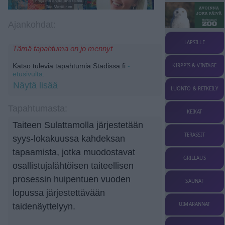
Ajankohdat:
LAPSILLE
Tämä tapahtuma on jo mennyt
Katso tulevia tapahtumia Stadissa.fi
-
KIRPPIS & VINTAGE
etusivulta.
Näytä lisää
LUONTO & RETKEILY
Tapahtumasta:
KEIKAT
Taiteen Sulattamolla järjestetään
TERASSIT
syys-lokakuussa kahdeksan
tapaamista, jotka muodostavat
GRILLAUS
osallistujalähtöisen taiteellisen
prosessin huipentuen vuoden
SAUNAT
lopussa järjestettävään
UIMARANNAT
taidenäyttelyyn.