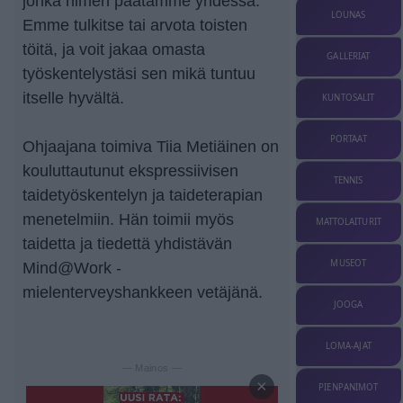
jonka nimen päätämme yhdessä.
LOUNAS
Emme tulkitse tai arvota toisten
töitä, ja voit jakaa omasta
GALLERIAT
työskentelystäsi sen mikä tuntuu
itselle hyvältä.
KUNTOSALIT
PORTAAT
Ohjaajana toimiva Tiia Metiäinen on
kouluttautunut ekspressiivisen
TENNIS
taidetyöskentelyn ja taideterapian
menetelmiin. Hän toimii myös
MATTOLAITURIT
taidetta ja tiedettä yhdistävän
MUSEOT
Mind@Work -
mielenterveyshankkeen vetäjänä.
JOOGA
LOMA-AJAT
— Mainos —
×
PIENPANIMOT