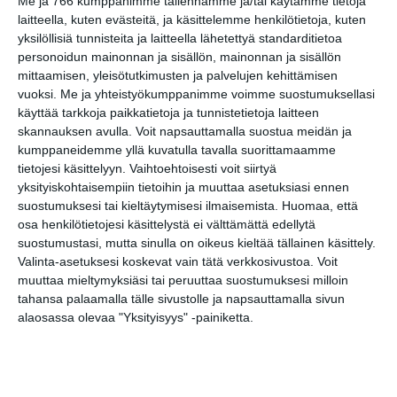
Me ja 766 kumppanimme tallennamme ja/tai käytämme tietoja
laitteella, kuten evästeitä, ja käsittelemme henkilötietoja, kuten
yksilöllisiä tunnisteita ja laitteella lähetettyä standarditietoa
Arboretum-opastus
personoidun mainonnan ja sisällön, mainonnan ja sisällön
la 8.8.2026 klo 12:30
mittaamisen, yleisötutkimusten ja palvelujen kehittämisen
vuoksi.
Me ja yhteistyökumppanimme voimme suostumuksellasi
käyttää tarkkoja paikkatietoja ja tunnistetietoja laitteen
Lapinlahden Lähteen
skannauksen avulla. Voit napsauttamalla suostua meidän ja
puistokirppikset kesällä
kumppaneidemme yllä kuvatulla tavalla suorittamaamme
2026
tietojesi käsittelyyn. Vaihtoehtoisesti voit siirtyä
su 9.8.2026 klo 11:00
yksityiskohtaisempiin tietoihin ja muuttaa asetuksiasi ennen
suostumuksesi tai kieltäytymisesi ilmaisemista.
Huomaa, että
Katrinebergin
osa henkilötietojesi käsittelystä ei välttämättä edellytä
kotieläinpihavierailut
suostumustasi, mutta sinulla on oikeus kieltää tällainen käsittely.
ma 10.8.2026 klo 15:30
Valinta-asetuksesi koskevat vain tätä verkkosivustoa. Voit
muuttaa mieltymyksiäsi tai peruuttaa suostumuksesi milloin
Avoin Healing-ilta - Open
tahansa palaamalla tälle sivustolle ja napsauttamalla sivun
Healing Night
alaosassa olevaa "Yksityisyys" -painiketta.
ti 11.8.2026 klo 19:00
Tehdään peli Scratch-