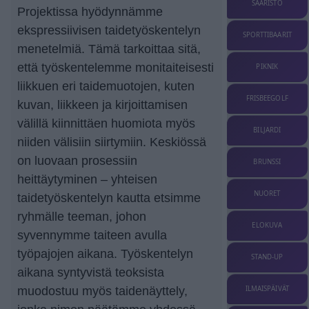
SAARISTO
Projektissa hyödynnämme
ekspressiivisen taidetyöskentelyn
SPORTTIBAARIT
menetelmiä. Tämä tarkoittaa sitä,
että työskentelemme monitaiteisesti
PIKNIK
liikkuen eri taidemuotojen, kuten
FRISBEEGOLF
kuvan, liikkeen ja kirjoittamisen
välillä kiinnittäen huomiota myös
BILJARDI
niiden välisiin siirtymiin. Keskiössä
on luovaan prosessiin
BRUNSSI
heittäytyminen – yhteisen
NUORET
taidetyöskentelyn kautta etsimme
ryhmälle teeman, johon
ELOKUVA
syvennymme taiteen avulla
työpajojen aikana. Työskentelyn
STAND-UP
aikana syntyvistä teoksista
ILMAISPÄIVÄT
muodostuu myös taidenäyttely,