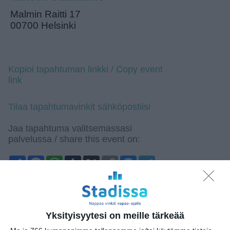
Malmin Raitti 17
00700 Helsinki
Kopioi tapahtuman linkki / Copy event
link
Tilaa tapahtumavinkit sähköpostiisi
Jaa tapahtuma valitsemassasi
palvelussa / share this event on:
Share
Facebook
WhatsApp
Tumblr
X
Copy
Messenger
Telegram
Link
LinkedIn
Google
(Translate page)
Translate
Yksityisyytesi on meille tärkeää
Katso myös nämä 🔥