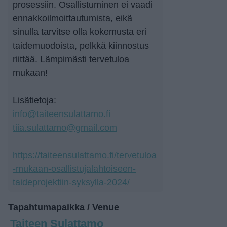
prosessiin. Osallistuminen ei vaadi
ennakkoilmoittautumista, eikä
sinulla tarvitse olla kokemusta eri
taidemuodoista, pelkkä kiinnostus
riittää. Lämpimästi tervetuloa
mukaan!
Lisätietoja:
info@taiteensulattamo.fi
tiia.sulattamo@gmail.com
https://taiteensulattamo.fi/tervetuloa
-mukaan-osallistujalahtoiseen-
taideprojektiin-syksylla-2024/
Tapahtumapaikka / Venue
Taiteen Sulattamo