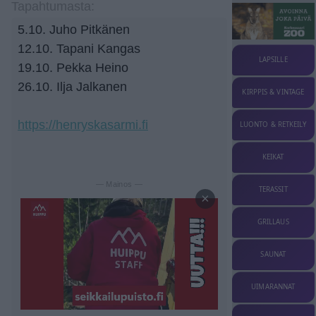
Tapahtumasta:
5.10. Juho Pitkänen
12.10. Tapani Kangas
LAPSILLE
19.10. Pekka Heino
26.10. Ilja Jalkanen
KIRPPIS & VINTAGE
https://henryskasarmi.fi
LUONTO & RETKEILY
KEIKAT
— Mainos —
TERASSIT
×
GRILLAUS
SAUNAT
UIMARANNAT