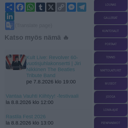
Share
Facebook
WhatsApp
Tumblr
X
Copy
Messenger
Telegram
LOUNAS
Link
LinkedIn
GALLERIAT
Google
(Translate page)
Translate
KUNTOSALIT
Katso myös nämä 🔥
PORTAAT
Kult Live: Revolver 60-
TENNIS
vuotisjuhlakonsertti | Jiri
Nikkinen The Beatles
MATTOLAITURIT
Tribute Band
pe 7.8.2026 klo 19:00
MUSEOT
Vantaa Vauhti Kiihtyy! -festivaali
JOOGA
la 8.8.2026 klo 12:00
LOMA-AJAT
Rastila Fest 2026
la 8.8.2026 klo 13:00
PIENPANIMOT