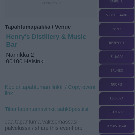
SAARISTO
— Sisältö jatkuu —
SPORTTIBAARIT
Tapahtumapaikka / Venue
PIKNIK
Henry's Distillery & Music
Bar
FRISBEEGOLF
Narinkka 2
BILJARDI
00100 Helsinki
BRUNSSI
NUORET
Kopioi tapahtuman linkki / Copy event
link
ELOKUVA
Tilaa tapahtumavinkit sähköpostiisi
STAND-UP
Jaa tapahtuma valitsemassasi
ILMAISPÄIVÄT
palvelussa / share this event on: