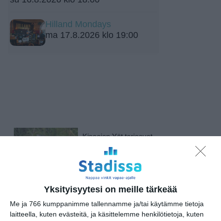
Hilland Mondays
ma 17.8.2026 klo 19:00
Kissojen Yöt tarjoavat
tunnelmaa syyskuun
iltoihin
Lue lisää
Yksityisyytesi on meille tärkeää
Me ja 766 kumppanimme tallennamme ja/tai käytämme tietoja
Uusi stand-up -klubi
laitteella, kuten evästeitä, ja käsittelemme henkilötietoja, kuten
kutittelee nauruhermoja