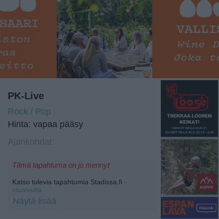
PK-Live
Rock / Pop
Hinta: vapaa pääsy
Ajankohdat:
Tämä tapahtuma on jo mennyt
Katso tulevia tapahtumia Stadissa.fi
-
etusivulta.
Näytä lisää