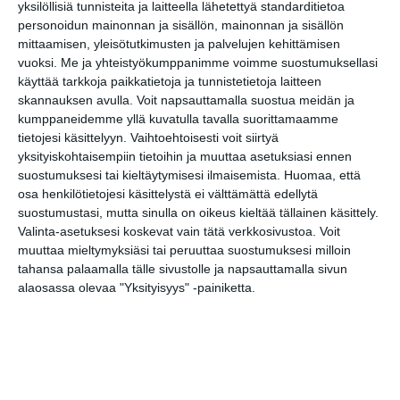
yksilöllisiä tunnisteita ja laitteella lähetettyä standarditietoa
keskiviikkoisin
Lue lisää
personoidun mainonnan ja sisällön, mainonnan ja sisällön
mittaamisen, yleisötutkimusten ja palvelujen kehittämisen
vuoksi.
Me ja yhteistyökumppanimme voimme suostumuksellasi
käyttää tarkkoja paikkatietoja ja tunnistetietoja laitteen
skannauksen avulla. Voit napsauttamalla suostua meidän ja
Lapualaisooppera herää
kumppaneidemme yllä kuvatulla tavalla suorittamaamme
kummittelemaan
tietojesi käsittelyyn. Vaihtoehtoisesti voit siirtyä
Mustikkamaan kesässä
Lue lisää
yksityiskohtaisempiin tietoihin ja muuttaa asetuksiasi ennen
suostumuksesi tai kieltäytymisesi ilmaisemista.
Huomaa, että
osa henkilötietojesi käsittelystä ei välttämättä edellytä
suostumustasi, mutta sinulla on oikeus kieltää tällainen käsittely.
Valinta-asetuksesi koskevat vain tätä verkkosivustoa. Voit
Vaasankatu täyttyi
muuttaa mieltymyksiäsi tai peruuttaa suostumuksesi milloin
ihmisistä ja tunnelmasta
tahansa palaamalla tälle sivustolle ja napsauttamalla sivun
toista kertaa
Lue lisää
alaosassa olevaa "Yksityisyys" -painiketta.
Näissä Helsingin
satamissa nähdään