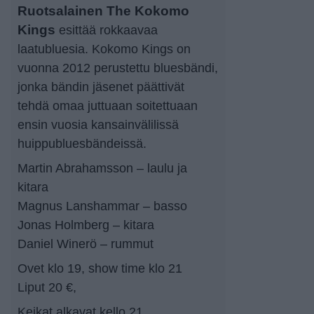
Ruotsalainen The Kokomo
Kings
esittää rokkaavaa
laatubluesia. Kokomo Kings on
vuonna 2012 perustettu bluesbändi,
jonka bändin jäsenet päättivät
tehdä omaa juttuaan soitettuaan
ensin vuosia kansainvälilissä
huippubluesbändeissä.
Martin Abrahamsson – laulu ja
kitara
Magnus Lanshammar – basso
Jonas Holmberg – kitara
Daniel Winerö – rummut
Ovet klo 19, show time klo 21
Liput 20 €,
Keikat alkavat kello 21.