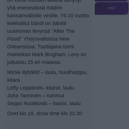
yhä enenevässä määrin
UINTI
kansainvälisille vesille. Yli 20 vuotta
keikkaillut bändi on äänitti
uusimman levynsä ”After The
Flood” Yhdysvalloissa New
Orleansissa. Tuottajana toimi
maineikas Mark Bingham. Levy on
julkaistu 25 eri maassa.
Micke Björklöf – laulu, huuliharppu,
kitara
Lefty Leppänen- kitarat, laulu
Juha Tanninen – rummut
Seppo Nuolikoski – basso, laulu
Ovet klo 19, show time klo 23.30