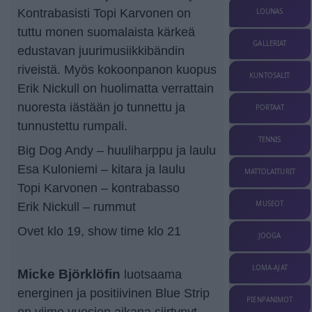
Kontrabasisti Topi Karvonen on
LOUNAS
tuttu monen suomalaista kärkeä
GALLERIAT
edustavan juurimusiikkibändin
riveistä. Myös kokoonpanon kuopus
KUNTOSALIT
Erik Nickull on huolimatta verrattain
nuoresta iästään jo tunnettu ja
PORTAAT
tunnustettu rumpali.
TENNIS
Big Dog Andy – huuliharppu ja laulu
Esa Kuloniemi – kitara ja laulu
MATTOLAITURIT
Topi Karvonen – kontrabasso
MUSEOT
Erik Nickull – rummut
Ovet klo 19, show time klo 21
JOOGA
LOMA-AJAT
Micke Björklöfin
luotsaama
energinen ja positiivinen Blue Strip
PIENPANIMOT
on viime vuosien aikana siirtynyt