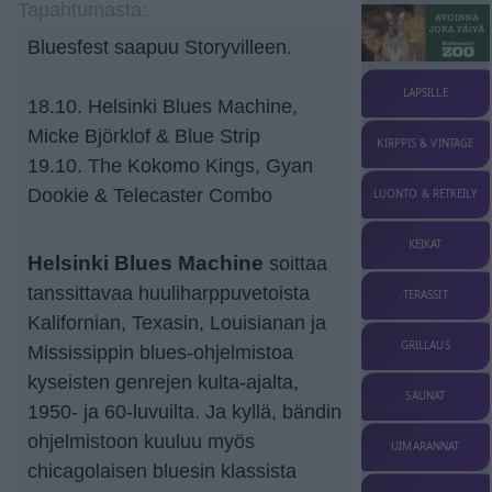
Tapahtumasta:
Bluesfest saapuu Storyvilleen.
LAPSILLE
18.10. Helsinki Blues Machine,
Micke Björklof & Blue Strip
KIRPPIS & VINTAGE
19.10. The Kokomo Kings, Gyan
Dookie & Telecaster Combo
LUONTO & RETKEILY
KEIKAT
Helsinki Blues Machine
soittaa
tanssittavaa huuliharppuvetoista
TERASSIT
Kalifornian, Texasin, Louisianan ja
GRILLAUS
Mississippin blues-ohjelmistoa
kyseisten genrejen kulta-ajalta,
SAUNAT
1950- ja 60-luvuilta. Ja kyllä, bändin
ohjelmistoon kuuluu myös
UIMARANNAT
chicagolaisen bluesin klassista