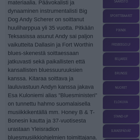
materiaalia. Päävokalisti ja
SAARISTO
dynaaminen instrumentalisti Big
SPORTTIBAARIT
Dog Andy Scherer on soittanut
huuliharppua yli 35 vuotta. Pitkään
PIKNIK
Teksasissa asunut Andy sai paljon
vaikutteita Dallasin ja Fort Worthin
FRISBEEGOLF
blues-skenestä soittaessaan
BILJARDI
jatkuvasti sekä paikallisten että
kansallisten bluessuuruuksien
BRUNSSI
kanssa. Kitaraa soittava ja
lauluvastuun Andyn kanssa jakava
NUORET
Esa Kuloniemi alias ”Bluesministeri”
ELOKUVA
on tunnettu hahmo suomalaisella
musiikkikentällä mm. Honey B & T-
STAND-UP
Bonesin kautta ja 37-vuotisesta
urastaan Yleisradion
ILMAISPÄIVÄT
bluesmusiikkiohjelmien toimittajana.