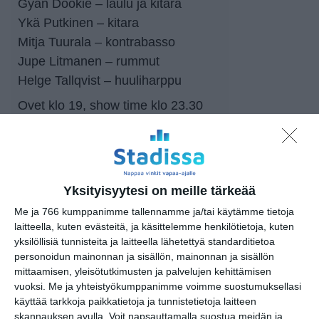
Gyan Dookie – laulu ja kitara
Ykä Putkinen – kitara
Mitja Tuurala – kontrabasso
Jupe Litmanen – rummut
Helge Tallqvist – huuliharppu
Ovet klo 19, show time klo 23.30
Liput 20 €, ennakkoliput Tiketti
ennakkoliput
Tiketti
Pöytävaraukset:
Storyville.fi
Yksityisyytesi on meille tärkeää
Me ja 766 kumppanimme tallennamme ja/tai käytämme tietoja
laitteella, kuten evästeitä, ja käsittelemme henkilötietoja, kuten
https://www.tiketti.fi/tapahtumat#q=
yksilöllisiä tunnisteita ja laitteella lähetettyä standarditietoa
storyville
personoidun mainonnan ja sisällön, mainonnan ja sisällön
mittaamisen, yleisötutkimusten ja palvelujen kehittämisen
vuoksi.
Me ja yhteistyökumppanimme voimme suostumuksellasi
käyttää tarkkoja paikkatietoja ja tunnistetietoja laitteen
skannauksen avulla. Voit napsauttamalla suostua meidän ja