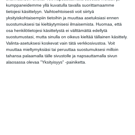
kumppaneidemme yllä kuvatulla tavalla suorittamaamme
— Mainos —
tietojesi käsittelyyn. Vaihtoehtoisesti voit siirtyä
×
yksityiskohtaisempiin tietoihin ja muuttaa asetuksiasi ennen
suostumuksesi tai kieltäytymisesi ilmaisemista.
Huomaa, että
osa henkilötietojesi käsittelystä ei välttämättä edellytä
suostumustasi, mutta sinulla on oikeus kieltää tällainen käsittely.
Valinta-asetuksesi koskevat vain tätä verkkosivustoa. Voit
muuttaa mieltymyksiäsi tai peruuttaa suostumuksesi milloin
tahansa palaamalla tälle sivustolle ja napsauttamalla sivun
alaosassa olevaa "Yksityisyys" -painiketta.
— Sisältö jatkuu —
Tapahtumapaikka / Venue
Storyville
Museokatu 8
HELSINKI
Kotisivu:
http://www.storyville.fi/
Puhelin:
(09) 408 007