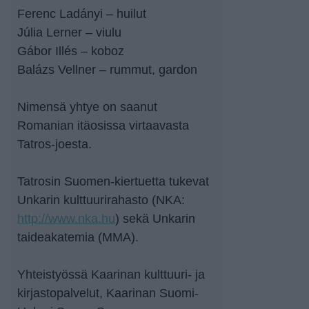
Ferenc Ladányi – huilut
Júlia Lerner – viulu
Gábor Illés – koboz
Balázs Vellner – rummut, gardon
Nimensä yhtye on saanut
Romanian itäosissa virtaavasta
Tatros-joesta.
Tatrosin Suomen-kiertuetta tukevat
Unkarin kulttuurirahasto (NKA:
http://www.nka.hu
) sekä Unkarin
taideakatemia (MMA).
Yhteistyössä Kaarinan kulttuuri- ja
kirjastopalvelut, Kaarinan Suomi-