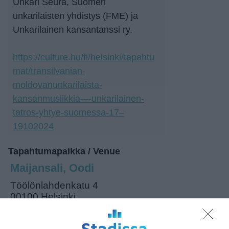
Unkari Seura, Suomen
unkarilaisten yhdistys (FME) ja
Unkarilainen kansantanssi ry.
https://culture.hu/fi/helsinki/tapahtu
mat/transilvanian-
moldovanunkarilaista-
kansanmusiikkia-–-unkarilainen-
tatros-yhtye-suomessa-17–
19102024
Tapahtumapaikka / Venue
Maijansali, Oodi
Töölönlahdenkatu 4
00100 Helsinki