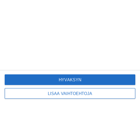
Kruunuvuorensilta
avautui kevyelle
liikenteelle etuajassa
Lue lisää
Kodikas kahvila
Flemarilla yhdistää
kukat ja itse leivotut
pullat
Lue lisää
HYVÄKSYN
LISÄÄ VAIHTOEHTOJA
Pitbull sai lisäkonsertin
Helsinkiin I'm Back -
kiertueelleen
Lue lisää