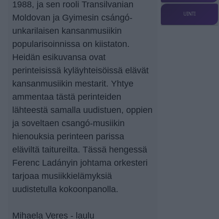
1988, ja sen rooli Transilvanian
UINTI
Moldovan ja Gyimesin csángó-
unkarilaisen kansanmusiikin
popularisoinnissa on kiistaton.
Heidän esikuvansa ovat
perinteisissä kyläyhteisöissä elävät
kansanmusiikin mestarit. Yhtye
ammentaa tästä perinteiden
lähteestä samalla uudistuen, oppien
ja soveltaen csangó-musiikin
hienouksia perinteen parissa
eläviltä taitureilta. Tässä hengessä
Ferenc Ladányin johtama orkesteri
tarjoaa musiikkielämyksiä
uudistetulla kokoonpanolla.
Mihaela Veres - laulu