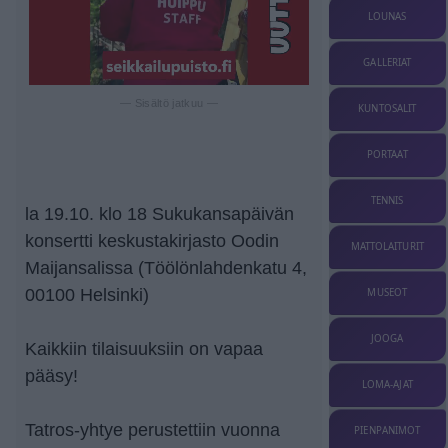
LOUNAS
GALLERIAT
— Sisältö jatkuu —
KUNTOSALIT
PORTAAT
TENNIS
la 19.10. klo 18 Sukukansapäivän
konsertti keskustakirjasto Oodin
MATTOLAITURIT
Maijansalissa (Töölönlahdenkatu 4,
00100 Helsinki)
MUSEOT
JOOGA
Kaikkiin tilaisuuksiin on vapaa
pääsy!
LOMA-AJAT
Tatros-yhtye perustettiin vuonna
PIENPANIMOT