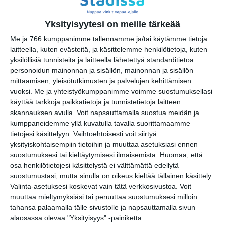
Kopioi tapahtuman linkki / Copy event
link
Yksityisyytesi on meille tärkeää
Me ja 766 kumppanimme tallennamme ja/tai käytämme tietoja
Tilaa tapahtumavinkit sähköpostiisi
laitteella, kuten evästeitä, ja käsittelemme henkilötietoja, kuten
yksilöllisiä tunnisteita ja laitteella lähetettyä standarditietoa
Jaa tapahtuma valitsemassasi
personoidun mainonnan ja sisällön, mainonnan ja sisällön
palvelussa / share this event on:
mittaamisen, yleisötutkimusten ja palvelujen kehittämisen
vuoksi.
Me ja yhteistyökumppanimme voimme suostumuksellasi
Share
Facebook
WhatsApp
Tumblr
X
Copy
Messenger
Telegram
käyttää tarkkoja paikkatietoja ja tunnistetietoja laitteen
Link
skannauksen avulla. Voit napsauttamalla suostua meidän ja
LinkedIn
kumppaneidemme yllä kuvatulla tavalla suorittamaamme
Google
tietojesi käsittelyyn. Vaihtoehtoisesti voit siirtyä
(Translate page)
Translate
yksityiskohtaisempiin tietoihin ja muuttaa asetuksiasi ennen
Katso myös nämä 🔥
suostumuksesi tai kieltäytymisesi ilmaisemista.
Huomaa, että
osa henkilötietojesi käsittelystä ei välttämättä edellytä
suostumustasi, mutta sinulla on oikeus kieltää tällainen käsittely.
Valinta-asetuksesi koskevat vain tätä verkkosivustoa. Voit
Etno-Espa 2026
muuttaa mieltymyksiäsi tai peruuttaa suostumuksesi milloin
ma 10.8.2026 klo 16:00
tahansa palaamalla tälle sivustolle ja napsauttamalla sivun
alaosassa olevaa "Yksityisyys" -painiketta.