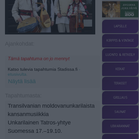
LAPSILLE
KIRPPIS & VINTAGE
Ajankohdat:
LUONTO & RETKEILY
Tämä tapahtuma on jo mennyt
Katso tulevia tapahtumia Stadissa.fi
-
KEIKAT
etusivulta.
Näytä lisää
TERASSIT
Tapahtumasta:
GRILLAUS
Transilvanian moldovanunkarilaista
SAUNAT
kansanmusiikkia
Unkarilainen Tatros-yhtye
UIMARANNAT
Suomessa 17.–19.10.