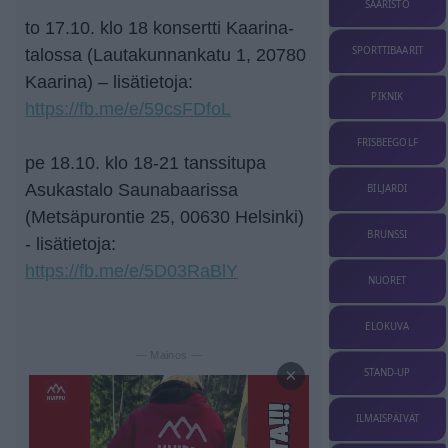
SAARISTO
to 17.10. klo 18 konsertti Kaarina-
SPORTTIBAARIT
talossa (Lautakunnankatu 1, 20780
Kaarina) – lisätietoja:
PIKNIK
https://fb.me/e/59csFDfoL
FRISBEEGOLF
pe 18.10. klo 18-21 tanssitupa
Asukastalo Saunabaarissa
BILJARDI
(Metsäpurontie 25, 00630 Helsinki)
BRUNSSI
- lisätietoja:
https://fb.me/e/5D03RaBlY
NUORET
ELOKUVA
— Mainos —
×
STAND-UP
ILMAISPÄIVÄT