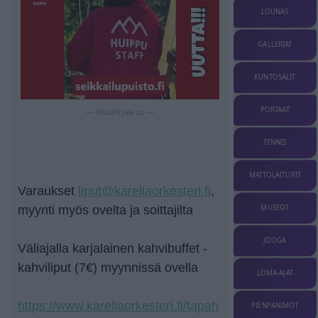
LOUNAS
GALLERIAT
KUNTOSALIT
PORTAAT
— Sisältö jatkuu —
TENNIS
MATTOLAITURIT
Varaukset
liput@kareliaorkesteri.fi
,
MUSEOT
myynti myös ovelta ja soittajilta
JOOGA
Väliajalla karjalainen kahvibuffet -
kahviliput (7€) myynnissä ovella
LOMA-AJAT
https://www.kareliaorkesteri.fi/tapah
PIENPANIMOT