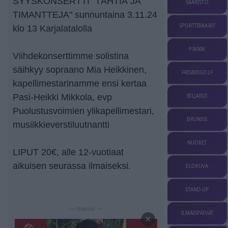
SYYSKONSERTTI "TÄHTIÄ JA
SAARISTO
TIMANTTEJA" sunnuntaina 3.11.24
SPORTTIBAARIT
klo 13 Karjalatalolla
PIKNIK
Viihdekonserttimme solistina
säihkyy sopraano Mia Heikkinen,
FRISBEEGOLF
kapellimestarinamme ensi kertaa
Pasi-Heikki Mikkola, evp
BILJARDI
Puolustusvoimien ylikapellimestari,
BRUNSSI
musiikkieverstiluutnantti
NUORET
LIPUT 20€, alle 12-vuotiaat
aikuisen seurassa ilmaiseksi.
ELOKUVA
STAND-UP
— Mainos —
ILMAISPÄIVÄT
×