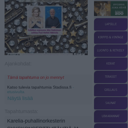
LAPSILLE
KIRPPIS & VINTAGE
LUONTO & RETKEILY
Ajankohdat:
KEIKAT
TERASSIT
Tämä tapahtuma on jo mennyt
Katso tulevia tapahtumia Stadissa.fi
-
GRILLAUS
etusivulta.
Näytä lisää
SAUNAT
Tapahtumasta:
UIMARANNAT
Karelia-puhallinorkesterin