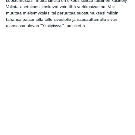
suostumustasi, mutta sinulla on oikeus kieltää tällainen käsittely.
Kalasatama)
Valinta-asetuksesi koskevat vain tätä verkkosivustoa. Voit
su 16.8.2026 klo 15:00
muuttaa mieltymyksiäsi tai peruuttaa suostumuksesi milloin
tahansa palaamalla tälle sivustolle ja napsauttamalla sivun
Kuupuu: Konsertti
alaosassa olevaa "Yksityisyys" -painiketta.
ti 18.8.2026 klo 18:00
Ilta Mellerin kanssa
ke 19.8.2026 klo 18:30
Elokuussa nautitaan
tunnelmallisista
elokuvista ulkona
Lue lisää