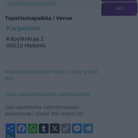
tumat/syyskonsertti/
UINTI
Tapahtumapaikka / Venue
Karjalatalo
Käpylänkuja 1
00610 Helsinki
Kopioi tapahtuman linkki / Copy event
link
Tilaa tapahtumavinkit sähköpostiisi
Jaa tapahtuma valitsemassasi
palvelussa / share this event on:
Share
Facebook
WhatsApp
Tumblr
X
Copy
Messenger
Telegram
Link
LinkedIn