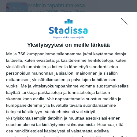
Malmin tapahtumakesä
elokuu 2026: Teini-Pää,
Aarne Alligaattori, Lyyti,
Steve ‘n’ Seagulls, Antti
Paalanen, kukkatalo ja ANI
to 13.8.2026 klo 17:30
Yksityisyytesi on meille tärkeää
Alō Live: Frederik Valentin
Me ja 766 kumppanimme tallennamme ja/tai käytämme tietoja
(DK), murrettumeri, Apeak
laitteella, kuten evästeitä, ja käsittelemme henkilötietoja, kuten
& Queendyster, Romance
yksilöllisiä tunnisteita ja laitteella lähetettyä standarditietoa
Relic
personoidun mainonnan ja sisällön, mainonnan ja sisällön
to 13.8.2026 klo 18:00
mittaamisen, yleisötutkimusten ja palvelujen kehittämisen
vuoksi.
Me ja yhteistyökumppanimme voimme suostumuksellasi
käyttää tarkkoja paikkatietoja ja tunnistetietoja laitteen
Meksiko A Cappella
skannauksen avulla. Voit napsauttamalla suostua meidän ja
to 13.8.2026 klo 19:00
kumppaneidemme yllä kuvatulla tavalla suorittamaamme
tietojesi käsittelyyn. Vaihtoehtoisesti voit siirtyä
yksityiskohtaisempiin tietoihin ja muuttaa asetuksiasi ennen
Sointi Jazz Ensemble: Early
suostumuksesi tai kieltäytymisesi ilmaisemista.
Huomaa, että
One Morning, Eternity
osa henkilötietojesi käsittelystä ei välttämättä edellytä
Sculpture (Sointien